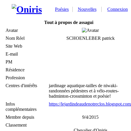
Poésies
Nouvelles
Connexion
Tout à propos de assagui
Avatar
Nom Réel
SCHOENLEBER patrick
Site Web
E-mail
PM
Résidence
Profession
Centres d'intérêts
jardinage aquatique-tailles de niwaki-
randonnées pédestres et à vélo-routes-
badminton-crossminton et poésie!
Infos
https://lejardindeaudenotreclos.blogspot.com
complémentaires
Membre depuis
9/4/2015
Classement
Chevalier d'Oniris