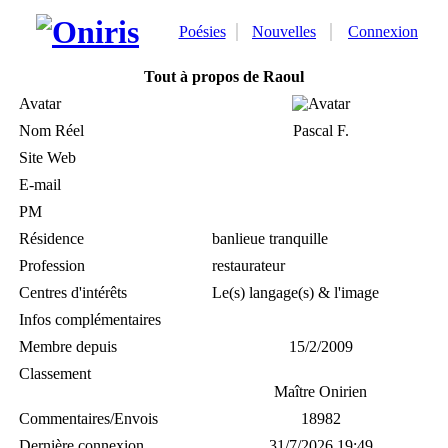
Poésies
Nouvelles
Connexion
Tout à propos de Raoul
Avatar
Nom Réel
Pascal F.
Site Web
E-mail
PM
Résidence
banlieue tranquille
Profession
restaurateur
Centres d'intérêts
Le(s) langage(s) & l'image
Infos complémentaires
Membre depuis
15/2/2009
Classement
Maître Onirien
Commentaires/Envois
18982
Dernière connexion
31/7/2026 19:49