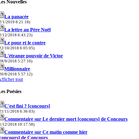
Les Nouvelles
La panacée
2/1/2019 8:21:18)
La lettre au Père Noël
2/12/2018 6:43:23)
Le pour et le contre
22/10/2018 6:05:05)
L'étrange pouvoir de Victor
28/9/2018 5:27:16)
Millionnaire
26/8/2018 5:57:12)
fficher tout
es Poésies
C'est fini ? [concours]
21/11/2018 6:36:03)
Commentaire sur Le dernier mort [concours] de Concours
1/12/2018 10:17:58)
Commentaire sur Ce matin comme hier
[concours] de Concours