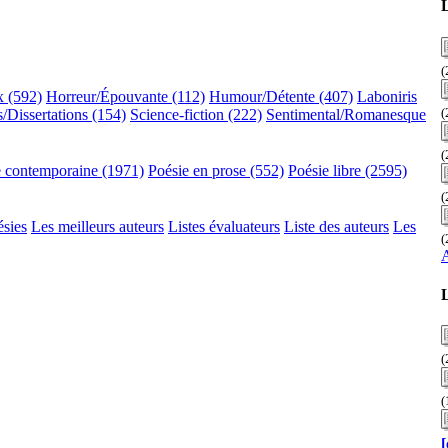
(
x (592)
Horreur/Épouvante (112)
Humour/Détente (407)
Laboniris
(
/Dissertations (154)
Science-fiction (222)
Sentimental/Romanesque
(
e contemporaine (1971)
Poésie en prose (552)
Poésie libre (2595)
(
ésies
Les meilleurs auteurs
Listes évaluateurs
Liste des auteurs
Les
(
A
L
(
(