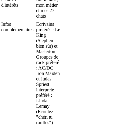
d'intérêts
mon métier
et mes 27
chats
Infos
Ecrivains
complémentaires
préférés : Le
King
(Stephen
bien sûr) et
Masterton
Groupes de
rock préféré
: AC/DC,
Iron Maiden
et Judas
Spriest
interprète
préféré :
Linda
Lemay
(Ecoutez
"chéri tu
ronfles")