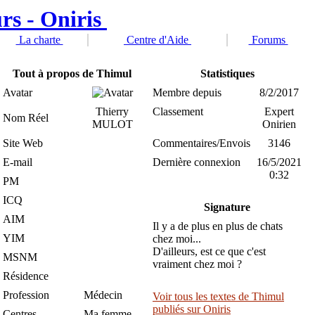
La charte
Centre d'Aide
Forums
Tout à propos de Thimul
Statistiques
Avatar
Membre depuis
8/2/2017
Thierry
Classement
Expert
Nom Réel
MULOT
Onirien
Site Web
Commentaires/Envois
3146
E-mail
Dernière connexion
16/5/2021
0:32
PM
ICQ
Signature
AIM
Il y a de plus en plus de chats
YIM
chez moi...
D'ailleurs, est ce que c'est
MSNM
vraiment chez moi ?
Résidence
Profession
Médecin
Voir tous les textes de Thimul
publiés sur Oniris
Centres
Ma femme,