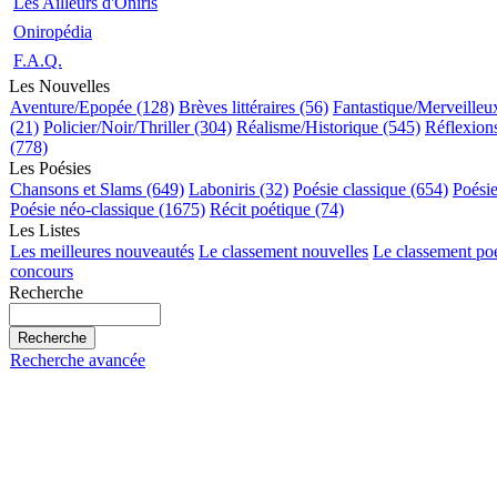
Les Ailleurs d'Oniris
Oniropédia
F.A.Q.
Les Nouvelles
Aventure/Epopée (128)
Brèves littéraires (56)
Fantastique/Merveilleu
(21)
Policier/Noir/Thriller (304)
Réalisme/Historique (545)
Réflexions
(778)
Les Poésies
Chansons et Slams (649)
Laboniris (32)
Poésie classique (654)
Poési
Poésie néo-classique (1675)
Récit poétique (74)
Les Listes
Les meilleures nouveautés
Le classement nouvelles
Le classement po
concours
Recherche
Recherche avancée