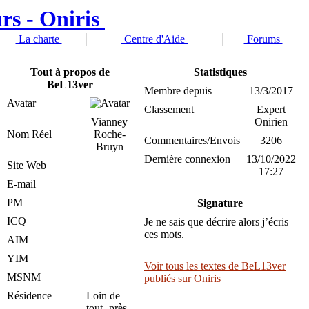
La charte
Centre d'Aide
Forums
Tout à propos de
Statistiques
BeL13ver
Membre depuis
13/3/2017
Avatar
Classement
Expert
Vianney
Onirien
Nom Réel
Roche-
Commentaires/Envois
3206
Bruyn
Dernière connexion
13/10/2022
Site Web
17:27
E-mail
PM
Signature
ICQ
Je ne sais que décrire alors j’écris
ces mots.
AIM
YIM
Voir tous les textes de BeL13ver
MSNM
publiés sur Oniris
Résidence
Loin de
tout‚ près