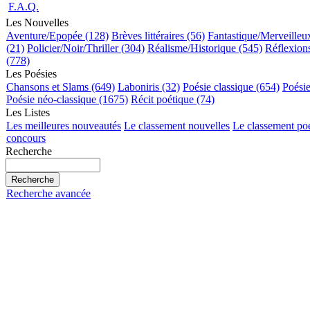
F.A.Q.
Les Nouvelles
Aventure/Epopée (128)
Brèves littéraires (56)
Fantastique/Merveilleu
(21)
Policier/Noir/Thriller (304)
Réalisme/Historique (545)
Réflexions
(778)
Les Poésies
Chansons et Slams (649)
Laboniris (32)
Poésie classique (654)
Poési
Poésie néo-classique (1675)
Récit poétique (74)
Les Listes
Les meilleures nouveautés
Le classement nouvelles
Le classement po
concours
Recherche
Recherche avancée