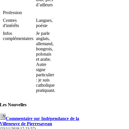
d’ailleurs
Profession
Centres
Langues,
d'intérêts
poésie
Infos
Je parle
complémentaires
anglais,
allemand,
hongrois,
polonais
et arabe.
Autre
signe
particulier
: je suis
catholique
pratiquant.
Les Nouvelles
Commentaire sur Indépendance de la
Villeneuve de Pierresavean
(23/11/2019 17:23:57)