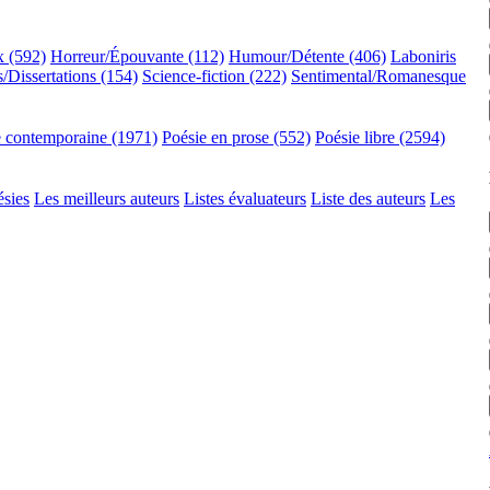
x (592)
Horreur/Épouvante (112)
Humour/Détente (406)
Laboniris
/Dissertations (154)
Science-fiction (222)
Sentimental/Romanesque
e contemporaine (1971)
Poésie en prose (552)
Poésie libre (2594)
ésies
Les meilleurs auteurs
Listes évaluateurs
Liste des auteurs
Les