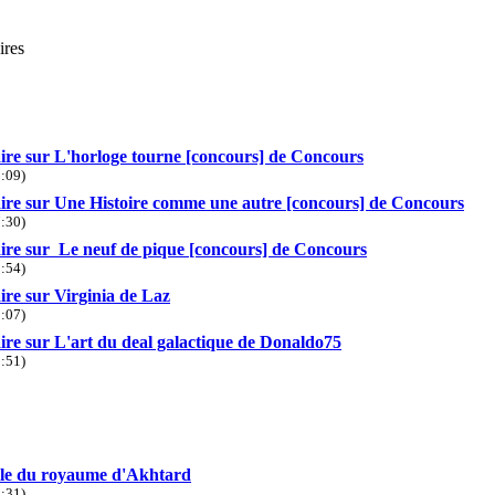
ires
e sur L'horloge tourne [concours] de Concours
:09)
e sur Une Histoire comme une autre [concours] de Concours
:30)
e sur Le neuf de pique [concours] de Concours
:54)
e sur Virginia de Laz
:07)
e sur L'art du deal galactique de Donaldo75
:51)
lle du royaume d'Akhtard
:31)