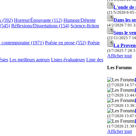
L'onde de 
(21/5/2026 6:05:
Dans les o
x (592)
Horreur/Épouvante (112)
Humour/Détente
(4/2/2026 7:01:3
(545)
Réflexions/Dissertations (154)
Science-fiction
Sous le ve
(22/11/2025 7:16
e contemporaine (1971)
Poésie en prose (552)
Poésie
La Proven
(3/7/2025 7:28:5
Afficher tout
ésies
Les meilleurs auteurs
Listes évaluateurs
Liste des
Les Forums
(2/7/2026 14:57:
(2/7/2026 13:44:
(2/7/2026 13:39:
(2/7/2026 13:07:
(1/7/2026 21:39:
Afficher tout