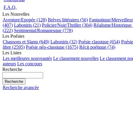
F.A.Q.
Les Nouvelles
Aventure/Epopée (128)
Brèves littéraires (56)
Fantastique/Merveilleu
(407)
Laboniris (21)
Policier/Noir/Thriller (304)
Réalisme/Historique 
(222)
Sentimental/Romanesque (778)
Les Poésies
Chansons et Slams (649)
Laboniris (32)
Poésie classique (654)
Poési
libre (2595)
Poésie néo-classique (1675)
Récit poétique (74)
Les Listes
Les meilleures nouveautés
Le classement nouvelles
Le classement po
auteurs
Les concours
Recherche
Recherche avancée