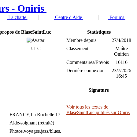
La charte
Centre d'Aide
Forums
 propos de BlaseSaintLuc
Statistiques
Membre depuis
27/4/2018
J-L C
Classement
Maître
Onirien
Commentaires/Envois
16116
Dernière connexion
23/7/2026
16:45
Signature
Voir tous les textes de
BlaseSaintLuc publiés sur Oniris
FRANCE,La Rochelle 17
Aide-soignant (retraité)
Photos.voyages.jazz/blues.