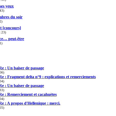
ses yeux
43)
mbres du soir
2)
nt [concours]
:23)
ce… peut-être
1)
Re : Un baiser de passage
06)
Re : Fragment delta n°9 : explications et remerciements
04)
Re : Un baiser de passage
33)
Re : Remerciement et cacahuètes
04)
Re : A propos d'Hellenique : merci.
05)