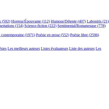
x (592)
Horreur/Épouvante (112)
Humour/Détente (407)
Laboniris (21)
sertations (154)
Science-fiction (222)
Sentimental/Romanesque (778)
e contemporaine (1971)
Poésie en prose (552)
Poésie libre (2596)
ésies
Les meilleurs auteurs
Listes évaluateurs
Liste des auteurs
Les