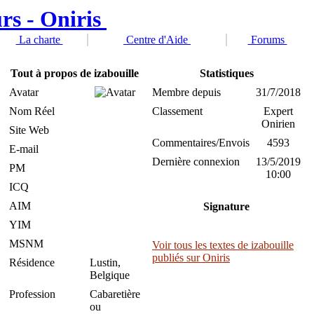
La charte
Centre d'Aide
Forums
Tout à propos de izabouille
Statistiques
Avatar
Membre depuis
31/7/2018
Nom Réel
Classement
Expert
Onirien
Site Web
Commentaires/Envois
4593
E-mail
Dernière connexion
13/5/2019
PM
10:00
ICQ
AIM
Signature
YIM
MSNM
Voir tous les textes de izabouille
publiés sur Oniris
Résidence
Lustin,
Belgique
Profession
Cabaretière
ou