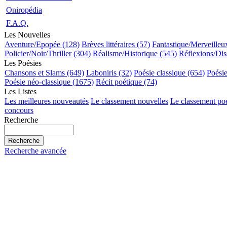
Oniropédia
F.A.Q.
Les Nouvelles
Aventure/Epopée (128)
Brèves littéraires (57)
Fantastique/Merveilleu
Policier/Noir/Thriller (304)
Réalisme/Historique (545)
Réflexions/Dis
Les Poésies
Chansons et Slams (649)
Laboniris (32)
Poésie classique (654)
Poési
Poésie néo-classique (1675)
Récit poétique (74)
Les Listes
Les meilleures nouveautés
Le classement nouvelles
Le classement po
concours
Recherche
Recherche avancée