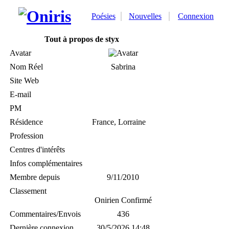
Poésies
Nouvelles
Connexion
Tout à propos de styx
Avatar
Nom Réel
Sabrina
Site Web
E-mail
PM
Résidence
France, Lorraine
Profession
Centres d'intérêts
Infos complémentaires
Membre depuis
9/11/2010
Classement
Onirien Confirmé
Commentaires/Envois
436
Dernière connexion
30/5/2026 14:48