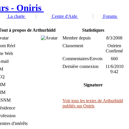
La charte
Centre d'Aide
Forums
Tout à propos de Arthurhidd
Statistiques
vatar
Membre depuis
8/3/2008
om Réel
Classement
Onirien
Confirmé
ite Web
Commentaires/Envois
660
-mail
Dernière connexion
11/6/2010
M
9:42
CQ
IM
Signature
IM
MSNM
Voir tous les textes de Arthurhidd
publiés sur Oniris
ésidence
rofession
ntres d'intérêts