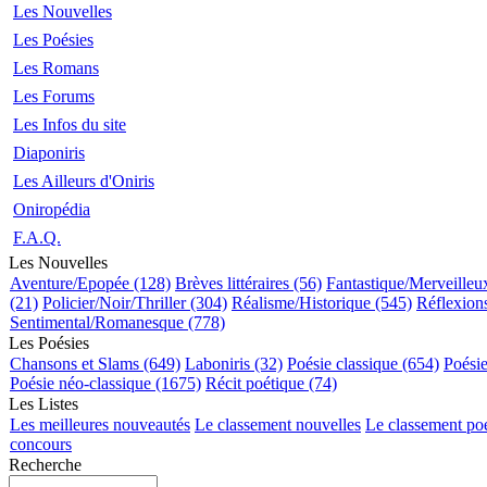
Les Nouvelles
Les Poésies
Les Romans
Les Forums
Les Infos du site
Diaponiris
Les Ailleurs d'Oniris
Oniropédia
F.A.Q.
Les Nouvelles
Aventure/Epopée (128)
Brèves littéraires (56)
Fantastique/Merveilleu
(21)
Policier/Noir/Thriller (304)
Réalisme/Historique (545)
Réflexions
Sentimental/Romanesque (778)
Les Poésies
Chansons et Slams (649)
Laboniris (32)
Poésie classique (654)
Poési
Poésie néo-classique (1675)
Récit poétique (74)
Les Listes
Les meilleures nouveautés
Le classement nouvelles
Le classement po
concours
Recherche