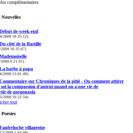
nfos complémentaires
 Nouvelles
Début de week-end
/4/2009 18:35:12)
Du côté de la Bastille
1/2009 16:35:07)
Mademoiselle
6/2008 0:21:01)
La barbe à papa
/4/2008 15:01:49)
Commentaire sur Chroniques de la pitié - Ou comment attirer
 soi la compassion d'autrui quand on a une vie de
de de gorgonzola
/3/2008 10:22:54)
icher tout
 Poésies
Fanfreluche villageoise
/12/2008 1:04:08)