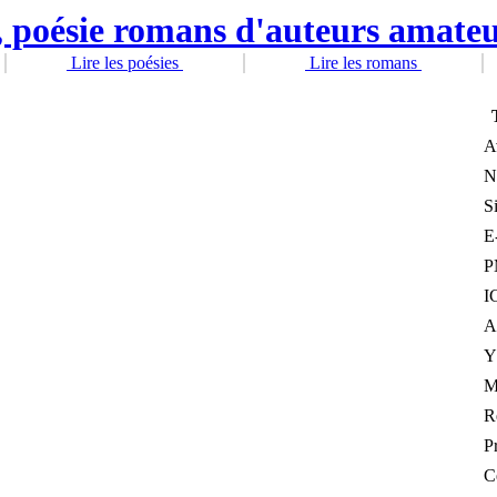
Lire les poésies
Lire les romans
A
N
S
E
P
I
A
Y
R
P
Ce