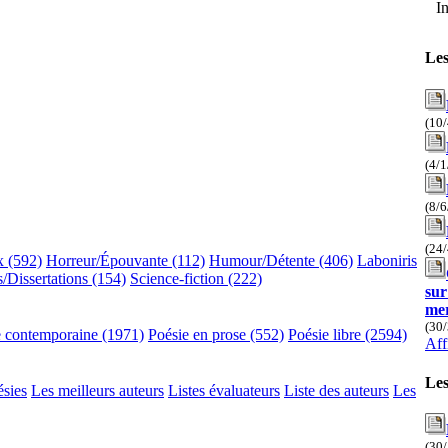
I
Les
(10
(4/
(8/
(24
x (592)
Horreur/Épouvante (112)
Humour/Détente (406)
Laboniris
/Dissertations (154)
Science-fiction (222)
sur
mer
(30
e contemporaine (1971)
Poésie en prose (552)
Poésie libre (2594)
Aff
Les
ésies
Les meilleurs auteurs
Listes évaluateurs
Liste des auteurs
Les
(30