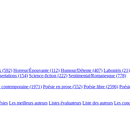
x (592)
Horreur/Épouvante (112)
Humour/Détente (407)
Laboniris (21)
sertations (154)
Science-fiction (222)
Sentimental/Romanesque (778)
e contemporaine (1971)
Poésie en prose (552)
Poésie libre (2596)
Poési
ésies
Les meilleurs auteurs
Listes évaluateurs
Liste des auteurs
Les con