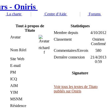
La charte
Centre d'Aide
Forums
Tout à propos de
Statistiques
Titato
Membre depuis
4/10/2012
Avatar
Classement
Onirien
Confirmé
richard
Nom Réel
Commentaires/Envois
580
f
Dernière connexion
21/4/2013
Site Web
0:59
E-mail
PM
Signature
ICQ
AIM
Voir tous les textes de Titato
publiés sur Oniris
YIM
MSNM
Résidence