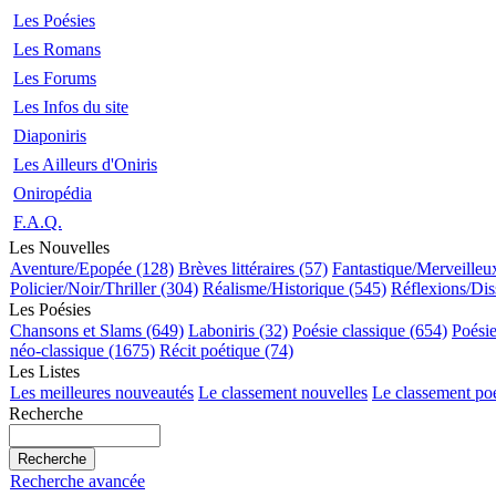
Les Poésies
Les Romans
Les Forums
Les Infos du site
Diaponiris
Les Ailleurs d'Oniris
Oniropédia
F.A.Q.
Les Nouvelles
Aventure/Epopée (128)
Brèves littéraires (57)
Fantastique/Merveilleu
Policier/Noir/Thriller (304)
Réalisme/Historique (545)
Réflexions/Dis
Les Poésies
Chansons et Slams (649)
Laboniris (32)
Poésie classique (654)
Poési
néo-classique (1675)
Récit poétique (74)
Les Listes
Les meilleures nouveautés
Le classement nouvelles
Le classement po
Recherche
Recherche avancée