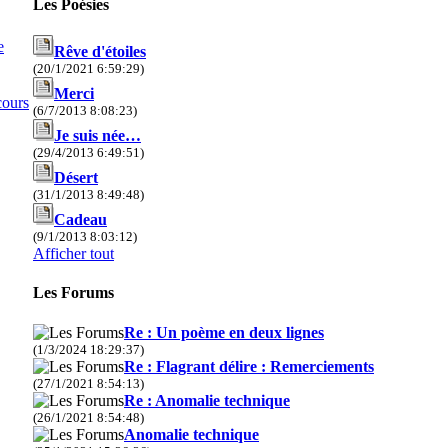
Les Poésies
e
Rêve d'étoiles
(20/1/2021 6:59:29)
Merci
cours
(6/7/2013 8:08:23)
Je suis née…
(29/4/2013 6:49:51)
Désert
(31/1/2013 8:49:48)
Cadeau
(9/1/2013 8:03:12)
Afficher tout
Les Forums
Re : Un poème en deux lignes
(1/3/2024 18:29:37)
Re : Flagrant délire : Remerciements
(27/1/2021 8:54:13)
Re : Anomalie technique
(26/1/2021 8:54:48)
Anomalie technique