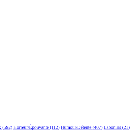
x (592)
Horreur/Épouvante (112)
Humour/Détente (407)
Laboniris (21)