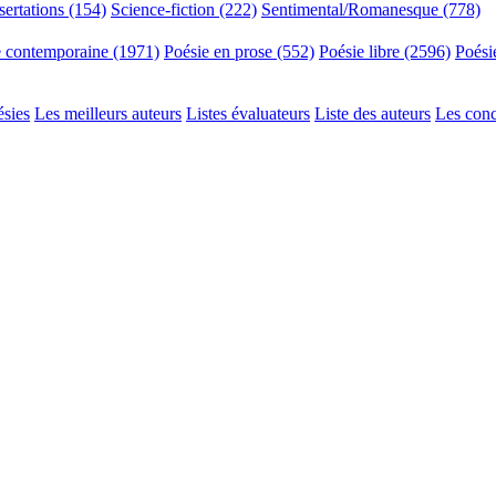
sertations (154)
Science-fiction (222)
Sentimental/Romanesque (778)
e contemporaine (1971)
Poésie en prose (552)
Poésie libre (2596)
Poési
ésies
Les meilleurs auteurs
Listes évaluateurs
Liste des auteurs
Les con