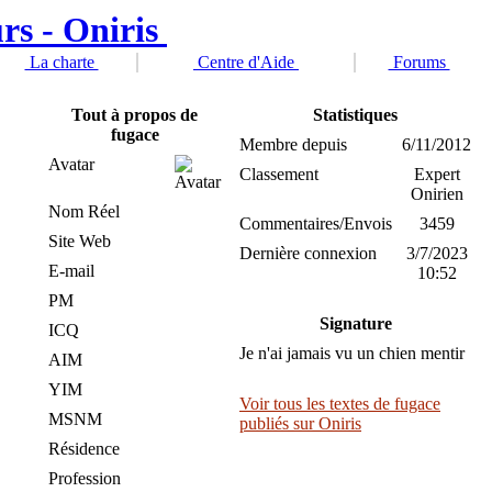
La charte
Centre d'Aide
Forums
Tout à propos de
Statistiques
fugace
Membre depuis
6/11/2012
Avatar
Classement
Expert
Onirien
Nom Réel
Commentaires/Envois
3459
Site Web
Dernière connexion
3/7/2023
E-mail
10:52
PM
Signature
ICQ
Je n'ai jamais vu un chien mentir
AIM
YIM
Voir tous les textes de fugace
MSNM
publiés sur Oniris
Résidence
Profession