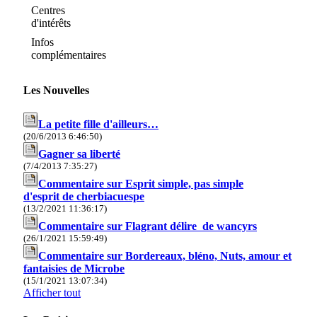
Centres
d'intérêts
Infos
complémentaires
Les Nouvelles
La petite fille d'ailleurs…
(20/6/2013 6:46:50)
Gagner sa liberté
(7/4/2013 7:35:27)
Commentaire sur Esprit simple, pas simple
d'esprit de cherbiacuespe
(13/2/2021 11:36:17)
Commentaire sur Flagrant délire de wancyrs
(26/1/2021 15:59:49)
Commentaire sur Bordereaux, bléno, Nuts, amour et
fantaisies de Microbe
(15/1/2021 13:07:34)
Afficher tout