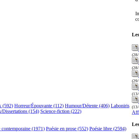
I
c
Les
(28
(28
(29
(13
x (592)
Horreur/Épouvante (112)
Humour/Détente (406)
Laboniris
(13
/Dissertations (154)
Science-fiction (222)
Aff
Les
e contemporaine (1971)
Poésie en prose (552)
Poésie libre (2594)