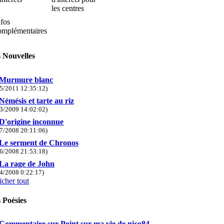
les centres
nfos
omplémentaires
 Nouvelles
Murmure blanc
/5/2011 12:35:12)
Némésis et tarte au riz
/3/2009 14:02:02)
D'origine inconnue
/7/2008 20:11:06)
Le serment de Chronos
/6/2008 21:53:18)
La rage de John
/4/2008 0:22:17)
icher tout
 Poésies
Commentaire sur Point sur ma vie de nico84