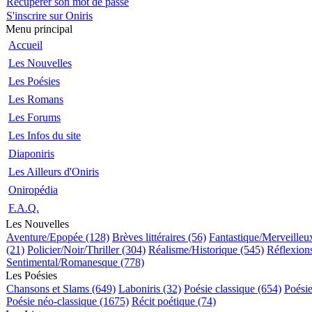
Récupérer son mot de passe
S'inscrire sur Oniris
Menu principal
Accueil
Les Nouvelles
Les Poésies
Les Romans
Les Forums
Les Infos du site
Diaponiris
Les Ailleurs d'Oniris
Oniropédia
F.A.Q.
Les Nouvelles
Aventure/Epopée (128)
Brèves littéraires (56)
Fantastique/Merveilleu
(21)
Policier/Noir/Thriller (304)
Réalisme/Historique (545)
Réflexions
Sentimental/Romanesque (778)
Les Poésies
Chansons et Slams (649)
Laboniris (32)
Poésie classique (654)
Poési
Poésie néo-classique (1675)
Récit poétique (74)