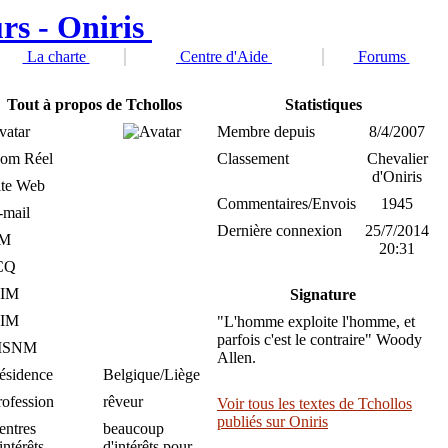
La charte
Centre d'Aide
Forums
Tout à propos de Tchollos
Statistiques
vatar
Membre depuis
8/4/2007
om Réel
Classement
Chevalier
d'Oniris
ite Web
Commentaires/Envois
1945
-mail
Dernière connexion
25/7/2014
M
20:31
CQ
IM
Signature
IM
"L'homme exploite l'homme, et
parfois c'est le contraire" Woody
MSNM
Allen.
ésidence
Belgique/Liège
rofession
rêveur
Voir tous les textes de Tchollos
publiés sur Oniris
entres
beaucoup
intérêts
d'intérêts pour