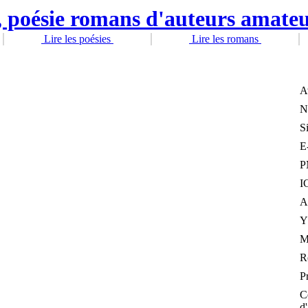
Lire les poésies
Lire les romans
A
N
S
E
P
I
A
Y
R
P
C
d'