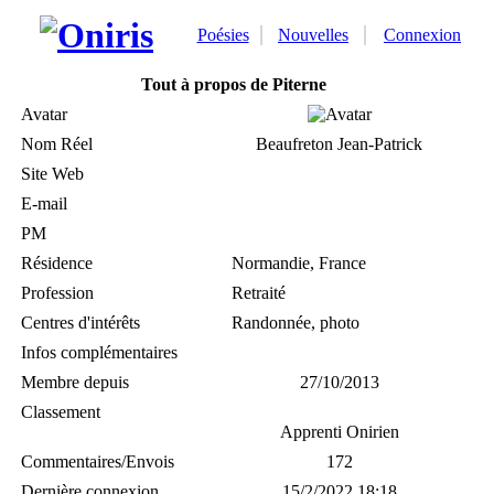
Poésies
Nouvelles
Connexion
Tout à propos de Piterne
Avatar
Nom Réel
Beaufreton Jean-Patrick
Site Web
E-mail
PM
Résidence
Normandie, France
Profession
Retraité
Centres d'intérêts
Randonnée, photo
Infos complémentaires
Membre depuis
27/10/2013
Classement
Apprenti Onirien
Commentaires/Envois
172
Dernière connexion
15/2/2022 18:18