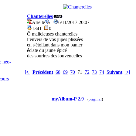
Chanterelles
Arielle
6/11/2017 20:07
1341
0
Ô malicieuses chanterelles
l’envers de vos jupes plissées
en s'étoilant dans mon panier
éclate du jaune épicé
des sourires des jouvencelles
e néo-
[<
Précédent
68
69
70
71
72
73
74
Suivant
>]
cours
myAlbum-P 2.9
(
original
)