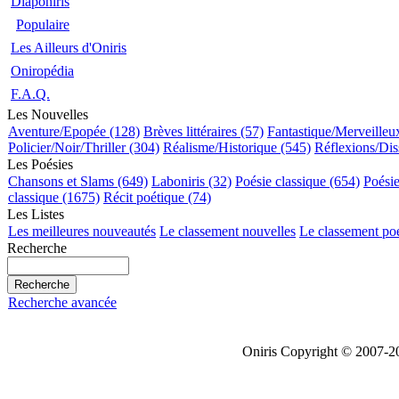
Diaponiris
Populaire
Les Ailleurs d'Oniris
Oniropédia
F.A.Q.
Les Nouvelles
Aventure/Epopée (128)
Brèves littéraires (57)
Fantastique/Merveilleu
Policier/Noir/Thriller (304)
Réalisme/Historique (545)
Réflexions/Dis
Les Poésies
Chansons et Slams (649)
Laboniris (32)
Poésie classique (654)
Poési
classique (1675)
Récit poétique (74)
Les Listes
Les meilleures nouveautés
Le classement nouvelles
Le classement po
Recherche
Recherche avancée
Oniris Copyright © 2007-