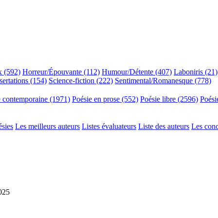
x (592)
Horreur/Épouvante (112)
Humour/Détente (407)
Laboniris (21)
sertations (154)
Science-fiction (222)
Sentimental/Romanesque (778)
e contemporaine (1971)
Poésie en prose (552)
Poésie libre (2596)
Poési
ésies
Les meilleurs auteurs
Listes évaluateurs
Liste des auteurs
Les con
2025