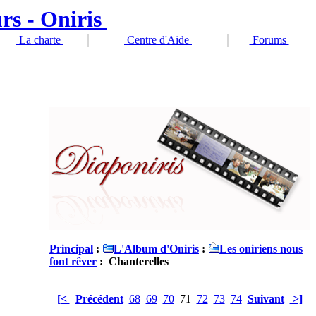
La charte
Centre d'Aide
Forums
Principal
:
L'Album d'Oniris
:
Les oniriens nous
font rêver
: Chanterelles
[<
Précédent
68
69
70
71
72
73
74
Suivant
>]