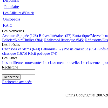
Diaponiris
Populaire
Les Ailleurs d'Oniris
Oniropédia
F.A.Q.
Les Nouvelles
Aventure/Epopée (128)
Brèves littéraires (57)
Fantastique/Merveilleu
Policier/Noir/Thriller (304)
Réalisme/Historique (545)
Réflexions/Dis
Les Poésies
Chansons et Slams (649)
Laboniris (32)
Poésie classique (654)
Poési
classique (1675)
Récit poétique (74)
Les Listes
Les meilleures nouveautés
Le classement nouvelles
Le classement po
Recherche
Recherche avancée
Oniris Copyright © 2007-