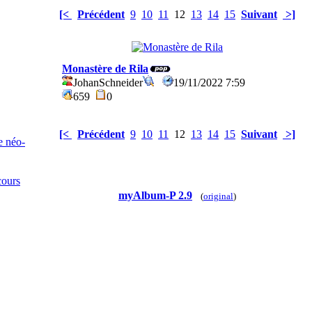
[<
Précédent
9
10
11
12
13
14
15
Suivant
>]
Monastère de Rila
JohanSchneider
19/11/2022 7:59
659
0
[<
Précédent
9
10
11
12
13
14
15
Suivant
>]
e néo-
cours
myAlbum-P 2.9
(
original
)