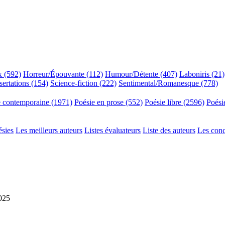
x (592)
Horreur/Épouvante (112)
Humour/Détente (407)
Laboniris (21)
sertations (154)
Science-fiction (222)
Sentimental/Romanesque (778)
e contemporaine (1971)
Poésie en prose (552)
Poésie libre (2596)
Poési
ésies
Les meilleurs auteurs
Listes évaluateurs
Liste des auteurs
Les con
2025