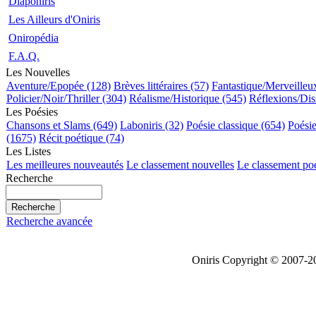
Diaponiris
Les Ailleurs d'Oniris
Oniropédia
F.A.Q.
Les Nouvelles
Aventure/Epopée (128)
Brèves littéraires (57)
Fantastique/Merveilleu
Policier/Noir/Thriller (304)
Réalisme/Historique (545)
Réflexions/Dis
Les Poésies
Chansons et Slams (649)
Laboniris (32)
Poésie classique (654)
Poési
(1675)
Récit poétique (74)
Les Listes
Les meilleures nouveautés
Le classement nouvelles
Le classement po
Recherche
Recherche avancée
Oniris Copyright © 2007-