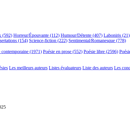
x (592)
Horreur/Épouvante (112)
Humour/Détente (407)
Laboniris (21)
sertations (154)
Science-fiction (222)
Sentimental/Romanesque (778)
e contemporaine (1971)
Poésie en prose (552)
Poésie libre (2596)
Poési
ésies
Les meilleurs auteurs
Listes évaluateurs
Liste des auteurs
Les con
2025