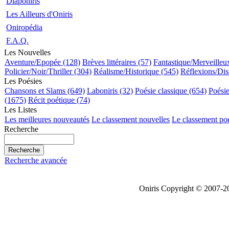
Diaponiris
Les Ailleurs d'Oniris
Oniropédia
F.A.Q.
Les Nouvelles
Aventure/Epopée (128)
Brèves littéraires (57)
Fantastique/Merveilleu
Policier/Noir/Thriller (304)
Réalisme/Historique (545)
Réflexions/Dis
Les Poésies
Chansons et Slams (649)
Laboniris (32)
Poésie classique (654)
Poési
(1675)
Récit poétique (74)
Les Listes
Les meilleures nouveautés
Le classement nouvelles
Le classement po
Recherche
Recherche avancée
Oniris Copyright © 2007-