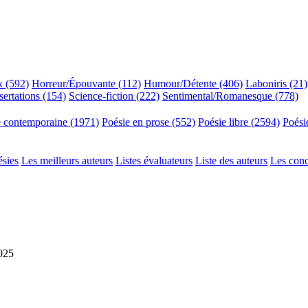
x (592)
Horreur/Épouvante (112)
Humour/Détente (406)
Laboniris (21)
sertations (154)
Science-fiction (222)
Sentimental/Romanesque (778)
e contemporaine (1971)
Poésie en prose (552)
Poésie libre (2594)
Poési
ésies
Les meilleurs auteurs
Listes évaluateurs
Liste des auteurs
Les con
2025