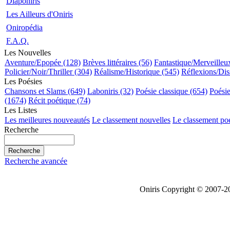
Diaponiris
Les Ailleurs d'Oniris
Oniropédia
F.A.Q.
Les Nouvelles
Aventure/Epopée (128)
Brèves littéraires (56)
Fantastique/Merveilleu
Policier/Noir/Thriller (304)
Réalisme/Historique (545)
Réflexions/Dis
Les Poésies
Chansons et Slams (649)
Laboniris (32)
Poésie classique (654)
Poési
(1674)
Récit poétique (74)
Les Listes
Les meilleures nouveautés
Le classement nouvelles
Le classement po
Recherche
Recherche avancée
Oniris Copyright © 2007-