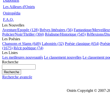
Diaponiris
Les Ailleurs d'Oniris
Oniropédia
F.A.Q.
Les Nouvelles
Aventure/Epopée (128)
Brèves littéraires (56)
Fantastique/Merveilleu
Policier/Noir/Thriller (304)
Réalisme/Historique (545)
Réflexions/Dis
Les Poésies
Chansons et Slams (649)
Laboniris (32)
Poésie classique (654)
Poési
(1675)
Récit poétique (74)
Les Listes
Les meilleures nouveautés
Le classement nouvelles
Le classement po
Recherche
Recherche avancée
Oniris Copyright © 2007-