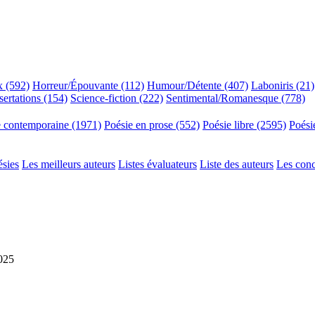
x (592)
Horreur/Épouvante (112)
Humour/Détente (407)
Laboniris (21)
sertations (154)
Science-fiction (222)
Sentimental/Romanesque (778)
e contemporaine (1971)
Poésie en prose (552)
Poésie libre (2595)
Poési
ésies
Les meilleurs auteurs
Listes évaluateurs
Liste des auteurs
Les con
2025