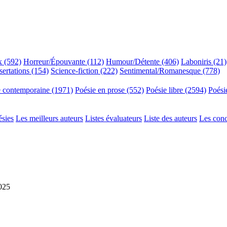
x (592)
Horreur/Épouvante (112)
Humour/Détente (406)
Laboniris (21)
sertations (154)
Science-fiction (222)
Sentimental/Romanesque (778)
e contemporaine (1971)
Poésie en prose (552)
Poésie libre (2594)
Poési
ésies
Les meilleurs auteurs
Listes évaluateurs
Liste des auteurs
Les con
2025