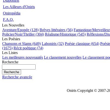
Diaponiris
Les Ailleurs d'Oniris
Oniropédia
F.A.Q.
Les Nouvelles
Aventure/Epopée (128)
Brèves littéraires (56)
Fantastique/Merveilleu
Policier/Noir/Thriller (304)
Réalisme/Historique (545)
Réflexions/Dis
Les Poésies
Chansons et Slams (649)
Laboniris (32)
Poésie classique (654)
Poési
(1675)
Récit poétique (74)
Les Listes
Les meilleures nouveautés
Le classement nouvelles
Le classement po
Recherche
Recherche avancée
Oniris Copyright © 2007-