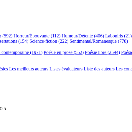
x (592)
Horreur/Épouvante (112)
Humour/Détente (406)
Laboniris (21)
sertations (154)
Science-fiction (222)
Sentimental/Romanesque (778)
e contemporaine (1971)
Poésie en prose (552)
Poésie libre (2594)
Poési
ésies
Les meilleurs auteurs
Listes évaluateurs
Liste des auteurs
Les con
2025