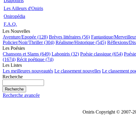
Diaponiris
Les Ailleurs d'Oniris
Oniropédia
F.A.Q.
Les Nouvelles
Aventure/Epopée (128)
Brèves littéraires (56)
Fantastique/Merveilleu
Policier/Noir/Thriller (304)
Réalisme/Historique (545)
Réflexions/Dis
Les Poésies
Chansons et Slams (649)
Laboniris (32)
Poésie classique (654)
Poési
(1674)
Récit poétique (74)
Les Listes
Les meilleures nouveautés
Le classement nouvelles
Le classement po
Recherche
Recherche avancée
Oniris Copyright © 2007-