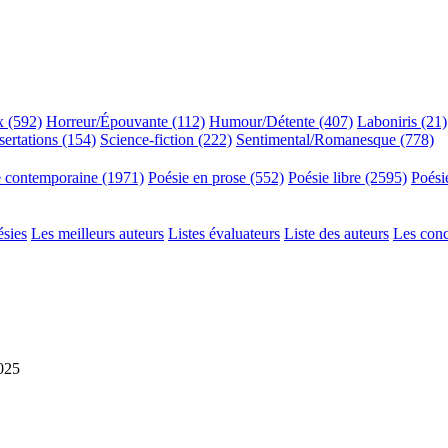
x (592)
Horreur/Épouvante (112)
Humour/Détente (407)
Laboniris (21)
sertations (154)
Science-fiction (222)
Sentimental/Romanesque (778)
e contemporaine (1971)
Poésie en prose (552)
Poésie libre (2595)
Poési
ésies
Les meilleurs auteurs
Listes évaluateurs
Liste des auteurs
Les con
2025