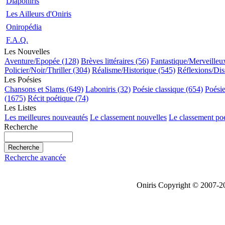
Diaponiris
Les Ailleurs d'Oniris
Oniropédia
F.A.Q.
Les Nouvelles
Aventure/Epopée (128)
Brèves littéraires (56)
Fantastique/Merveilleu
Policier/Noir/Thriller (304)
Réalisme/Historique (545)
Réflexions/Dis
Les Poésies
Chansons et Slams (649)
Laboniris (32)
Poésie classique (654)
Poési
(1675)
Récit poétique (74)
Les Listes
Les meilleures nouveautés
Le classement nouvelles
Le classement po
Recherche
Recherche avancée
Oniris Copyright © 2007-