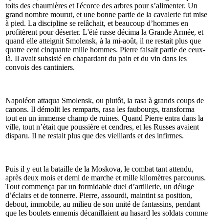
toits des chaumières et l'écorce des arbres pour s’alimenter. Un
grand nombre mourut, et une bonne partie de la cavalerie fut mise
à pied. La discipline se relâchait, et beaucoup d’hommes en
profitèrent pour déserter. L'été russe décima la Grande Armée, et
quand elle atteignit Smolensk, à la mi-août, il ne restait plus que
quatre cent cinquante mille hommes. Pierre faisait partie de ceux-
là. Il avait subsisté en chapardant du pain et du vin dans les
convois des cantiniers.
Napoléon attaqua Smolensk, ou plutôt, la rasa à grands coups de
canons. Il démolit les remparts, rasa les faubourgs, transforma
tout en un immense champ de ruines. Quand Pierre entra dans la
ville, tout n’était que poussière et cendres, et les Russes avaient
disparu. Il ne restait plus que des vieillards et des infirmes.
Puis il y eut la bataille de la Moskova, le combat tant attendu,
après deux mois et demi de marche et mille kilomètres parcourus.
Tout commença par un formidable duel d’artillerie, un déluge
d’éclairs et de tonnerre. Pierre, assourdi, maintint sa position,
debout, immobile, au milieu de son unité de fantassins, pendant
que les boulets ennemis décanillaient au hasard les soldats comme