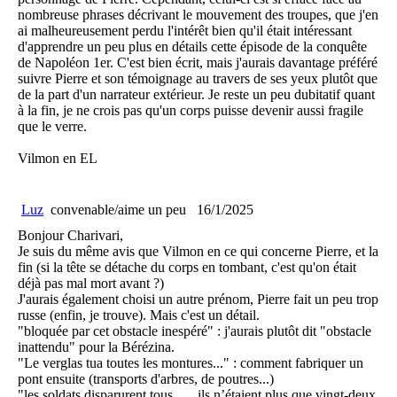
nombreuse phrases décrivant le mouvement des troupes, que j'en
ai malheureusement perdu l'intérêt bien qu'il était intéressant
d'apprendre un peu plus en détails cette épisode de la conquête
de Napoléon 1er. C'est bien écrit, mais j'aurais davantage préféré
suivre Pierre et son témoignage au travers de ses yeux plutôt que
de la part d'un narrateur extérieur. Je reste un peu dubitatif quant
à la fin, je ne crois pas qu'un corps puisse devenir aussi fragile
que le verre.
Vilmon en EL
Luz
convenable/aime un peu
16/1/2025
Bonjour Charivari,
Je suis du même avis que Vilmon en ce qui concerne Pierre, et la
fin (si la tête se détache du corps en tombant, c'est qu'on était
déjà pas mal mort avant ?)
J'aurais également choisi un autre prénom, Pierre fait un peu trop
russe (enfin, je trouve). Mais c'est un détail.
"bloquée par cet obstacle inespéré" : j'aurais plutôt dit "obstacle
inattendu" pour la Bérézina.
"Le verglas tua toutes les montures..." : comment fabriquer un
pont ensuite (transports d'arbres, de poutres...)
"les soldats disparurent tous...... ils n’étaient plus que vingt-deux