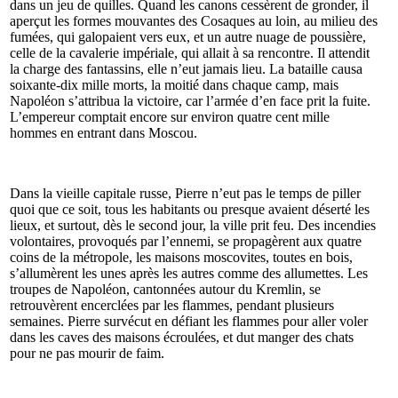
dans un jeu de quilles. Quand les canons cessèrent de gronder, il
aperçut les formes mouvantes des Cosaques au loin, au milieu des
fumées, qui galopaient vers eux, et un autre nuage de poussière,
celle de la cavalerie impériale, qui allait à sa rencontre. Il attendit
la charge des fantassins, elle n’eut jamais lieu. La bataille causa
soixante-dix mille morts, la moitié dans chaque camp, mais
Napoléon s’attribua la victoire, car l’armée d’en face prit la fuite.
L’empereur comptait encore sur environ quatre cent mille
hommes en entrant dans Moscou.
Dans la vieille capitale russe, Pierre n’eut pas le temps de piller
quoi que ce soit, tous les habitants ou presque avaient déserté les
lieux, et surtout, dès le second jour, la ville prit feu. Des incendies
volontaires, provoqués par l’ennemi, se propagèrent aux quatre
coins de la métropole, les maisons moscovites, toutes en bois,
s’allumèrent les unes après les autres comme des allumettes. Les
troupes de Napoléon, cantonnées autour du Kremlin, se
retrouvèrent encerclées par les flammes, pendant plusieurs
semaines. Pierre survécut en défiant les flammes pour aller voler
dans les caves des maisons écroulées, et dut manger des chats
pour ne pas mourir de faim.