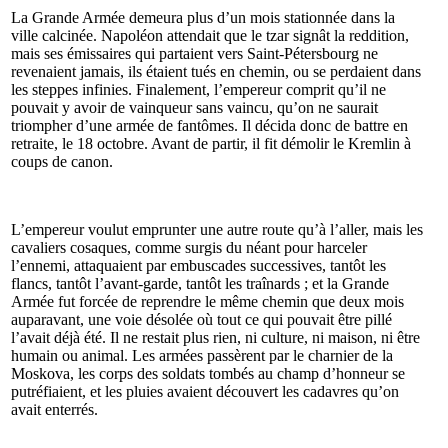
La Grande Armée demeura plus d’un mois stationnée dans la
ville calcinée. Napoléon attendait que le tzar signât la reddition,
mais ses émissaires qui partaient vers Saint-Pétersbourg ne
revenaient jamais, ils étaient tués en chemin, ou se perdaient dans
les steppes infinies. Finalement, l’empereur comprit qu’il ne
pouvait y avoir de vainqueur sans vaincu, qu’on ne saurait
triompher d’une armée de fantômes. Il décida donc de battre en
retraite, le 18 octobre. Avant de partir, il fit démolir le Kremlin à
coups de canon.
L’empereur voulut emprunter une autre route qu’à l’aller, mais les
cavaliers cosaques, comme surgis du néant pour harceler
l’ennemi, attaquaient par embuscades successives, tantôt les
flancs, tantôt l’avant-garde, tantôt les traînards ; et la Grande
Armée fut forcée de reprendre le même chemin que deux mois
auparavant, une voie désolée où tout ce qui pouvait être pillé
l’avait déjà été. Il ne restait plus rien, ni culture, ni maison, ni être
humain ou animal. Les armées passèrent par le charnier de la
Moskova, les corps des soldats tombés au champ d’honneur se
putréfiaient, et les pluies avaient découvert les cadavres qu’on
avait enterrés.