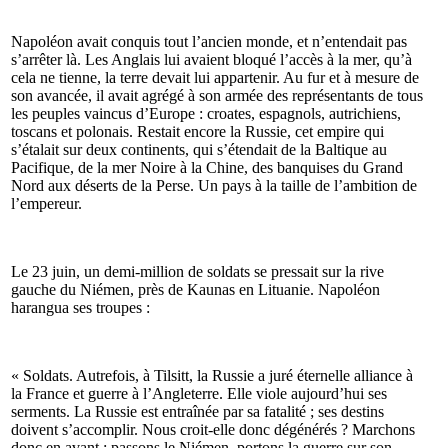
Napoléon avait conquis tout l’ancien monde, et n’entendait pas
s’arrêter là. Les Anglais lui avaient bloqué l’accès à la mer, qu’à
cela ne tienne, la terre devait lui appartenir. Au fur et à mesure de
son avancée, il avait agrégé à son armée des représentants de tous
les peuples vaincus d’Europe : croates, espagnols, autrichiens,
toscans et polonais. Restait encore la Russie, cet empire qui
s’étalait sur deux continents, qui s’étendait de la Baltique au
Pacifique, de la mer Noire à la Chine, des banquises du Grand
Nord aux déserts de la Perse. Un pays à la taille de l’ambition de
l’empereur.
Le 23 juin, un demi-million de soldats se pressait sur la rive
gauche du Niémen, près de Kaunas en Lituanie. Napoléon
harangua ses troupes :
« Soldats. Autrefois, à Tilsitt, la Russie a juré éternelle alliance à
la France et guerre à l’Angleterre. Elle viole aujourd’hui ses
serments. La Russie est entraînée par sa fatalité ; ses destins
doivent s’accomplir. Nous croit-elle donc dégénérés ? Marchons
donc en avant ; passons le Niémen, portons la guerre sur son