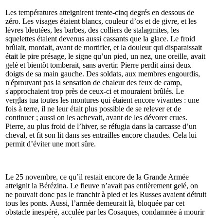
Les températures atteignirent trente-cinq degrés en dessous de
zéro. Les visages étaient blancs, couleur d’os et de givre, et les
lèvres bleutées, les barbes, des colliers de stalagmites, les
squelettes étaient devenus aussi cassants que la glace. Le froid
brûlait, mordait, avant de mortifier, et la douleur qui disparaissait
était le pire présage, le signe qu’un pied, un nez, une oreille, avait
gelé et bientôt tomberait, sans avertir. Pierre perdit ainsi deux
doigts de sa main gauche. Des soldats, aux membres engourdis,
n'éprouvant pas la sensation de chaleur des feux de camp,
s'approchaient trop près de ceux-ci et mouraient brûlés. Le
verglas tua toutes les montures qui étaient encore vivantes : une
fois à terre, il ne leur était plus possible de se relever et de
continuer ; aussi on les achevait, avant de les dévorer crues.
Pierre, au plus froid de l’hiver, se réfugia dans la carcasse d’un
cheval, et fit son lit dans ses entrailles encore chaudes. Cela lui
permit d’éviter une mort sûre.
Le 25 novembre, ce qu’il restait encore de la Grande Armée
atteignit la Bérézina. Le fleuve n’avait pas entièrement gelé, on
ne pouvait donc pas le franchir à pied et les Russes avaient détruit
tous les ponts. Aussi, l’armée demeurait là, bloquée par cet
obstacle inespéré, acculée par les Cosaques, condamnée à mourir