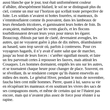
aussi blanche que le jour, tout était uniformément couleur
d’albâtre, désespérément blafard, le sol ne se distinguait plus du
ciel, comme un mur sur l’horizon qui scellait toute perspective de
fuite. Les soldats n’avaient ni bottes fourrées, ni manteaux, ils
s’emmitouflaient comme ils pouvaient, dans les lambeaux de
leurs étendards tricolores, et garnissaient leurs bottes de foin. Ils
avançaient, malmenés par les vents glacés, et les flocons
tourbillonnaient devant leurs yeux pour mieux les égarer.
Beaucoup, éblouis par tant de clarté, devenaient aveugles, les
autres, qui ne voyaient guère à plus de dix mètres, déambulaient
au hasard, sans trop savoir où, parfois à contresens. Pour ces
voyageurs hagards, il n’y avait d’autre salut que de marcher,
jusqu’au bout de leurs forces : s’arrêter signifiait mourir, et faire
un feu parvenait certes à repousser les fauves, mais attirait les
Cosaques. Les hommes dormaient, empilés les uns sur les autres,
et se tournaient chaque heure pour changer de place. Souvent, en
se réveillant, ils se rendaient compte qu’ils étaient ensevelis au
milieu des morts. Le général Hiver, pendant le mois de novembre,
faucha bien cent mille hommes. Pierre, quant à lui, sauva sa vie
en récupérant les manteaux et en soutirant les vivres des sacs de
ses compagnons morts, et même de certains qui ne l’étaient pas
encore, mais qui n’avaient plus assez de force pour résister à sa
rapine.