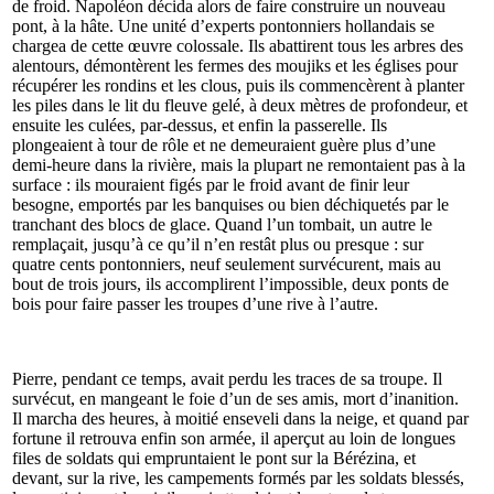
de froid. Napoléon décida alors de faire construire un nouveau
pont, à la hâte. Une unité d’experts pontonniers hollandais se
chargea de cette œuvre colossale. Ils abattirent tous les arbres des
alentours, démontèrent les fermes des moujiks et les églises pour
récupérer les rondins et les clous, puis ils commencèrent à planter
les piles dans le lit du fleuve gelé, à deux mètres de profondeur, et
ensuite les culées, par-dessus, et enfin la passerelle. Ils
plongeaient à tour de rôle et ne demeuraient guère plus d’une
demi-heure dans la rivière, mais la plupart ne remontaient pas à la
surface : ils mouraient figés par le froid avant de finir leur
besogne, emportés par les banquises ou bien déchiquetés par le
tranchant des blocs de glace. Quand l’un tombait, un autre le
remplaçait, jusqu’à ce qu’il n’en restât plus ou presque : sur
quatre cents pontonniers, neuf seulement survécurent, mais au
bout de trois jours, ils accomplirent l’impossible, deux ponts de
bois pour faire passer les troupes d’une rive à l’autre.
Pierre, pendant ce temps, avait perdu les traces de sa troupe. Il
survécut, en mangeant le foie d’un de ses amis, mort d’inanition.
Il marcha des heures, à moitié enseveli dans la neige, et quand par
fortune il retrouva enfin son armée, il aperçut au loin de longues
files de soldats qui empruntaient le pont sur la Bérézina, et
devant, sur la rive, les campements formés par les soldats blessés,