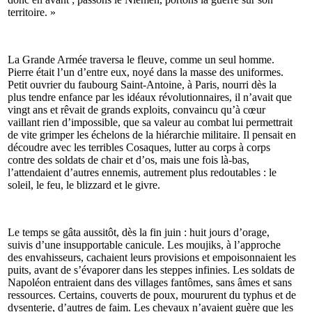
territoire. »
La Grande Armée traversa le fleuve, comme un seul homme.
Pierre était l’un d’entre eux, noyé dans la masse des uniformes.
Petit ouvrier du faubourg Saint-Antoine, à Paris, nourri dès la
plus tendre enfance par les idéaux révolutionnaires, il n’avait que
vingt ans et rêvait de grands exploits, convaincu qu’à cœur
vaillant rien d’impossible, que sa valeur au combat lui permettrait
de vite grimper les échelons de la hiérarchie militaire. Il pensait en
découdre avec les terribles Cosaques, lutter au corps à corps
contre des soldats de chair et d’os, mais une fois là-bas,
l’attendaient d’autres ennemis, autrement plus redoutables : le
soleil, le feu, le blizzard et le givre.
Le temps se gâta aussitôt, dès la fin juin : huit jours d’orage,
suivis d’une insupportable canicule. Les moujiks, à l’approche
des envahisseurs, cachaient leurs provisions et empoisonnaient les
puits, avant de s’évaporer dans les steppes infinies. Les soldats de
Napoléon entraient dans des villages fantômes, sans âmes et sans
ressources. Certains, couverts de poux, moururent du typhus et de
dysenterie, d’autres de faim. Les chevaux n’avaient guère que les