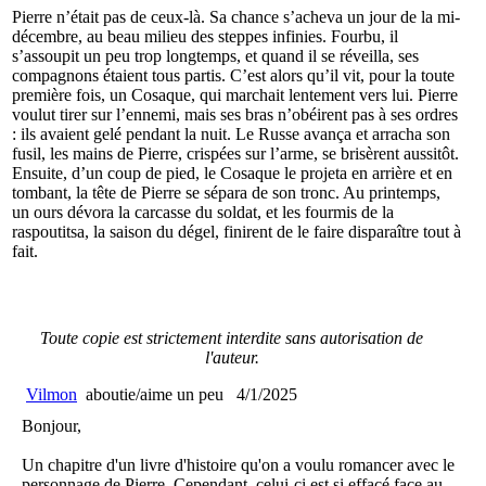
Pierre n’était pas de ceux-là. Sa chance s’acheva un jour de la mi-
décembre, au beau milieu des steppes infinies. Fourbu, il
s’assoupit un peu trop longtemps, et quand il se réveilla, ses
compagnons étaient tous partis. C’est alors qu’il vit, pour la toute
première fois, un Cosaque, qui marchait lentement vers lui. Pierre
voulut tirer sur l’ennemi, mais ses bras n’obéirent pas à ses ordres
: ils avaient gelé pendant la nuit. Le Russe avança et arracha son
fusil, les mains de Pierre, crispées sur l’arme, se brisèrent aussitôt.
Ensuite, d’un coup de pied, le Cosaque le projeta en arrière et en
tombant, la tête de Pierre se sépara de son tronc. Au printemps,
un ours dévora la carcasse du soldat, et les fourmis de la
raspoutitsa, la saison du dégel, finirent de le faire disparaître tout à
fait.
Toute copie est strictement interdite sans autorisation de
l'auteur.
Vilmon
aboutie/aime un peu
4/1/2025
Bonjour,
Un chapitre d'un livre d'histoire qu'on a voulu romancer avec le
personnage de Pierre. Cependant, celui-ci est si effacé face au