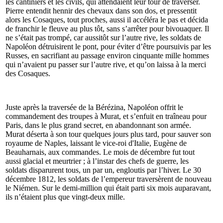
les cantiniers et les civils, qui attendaient leur tour de traverser.
Pierre entendit hennir des chevaux dans son dos, et pressentit
alors les Cosaques, tout proches, aussi il accéléra le pas et décida
de franchir le fleuve au plus tôt, sans s’arrêter pour bivouaquer. Il
ne s’était pas trompé, car aussitôt sur l’autre rive, les soldats de
Napoléon détruisirent le pont, pour éviter d’être poursuivis par les
Russes, en sacrifiant au passage environ cinquante mille hommes
qui n’avaient pu passer sur l’autre rive, et qu’on laissa à la merci
des Cosaques.
Juste après la traversée de la Bérézina, Napoléon offrit le
commandement des troupes à Murat, et s’enfuit en traîneau pour
Paris, dans le plus grand secret, en abandonnant son armée.
Murat déserta à son tour quelques jours plus tard, pour sauver son
royaume de Naples, laissant le vice-roi d'Italie, Eugène de
Beauharnais, aux commandes. Le mois de décembre fut tout
aussi glacial et meurtrier ; à l’instar des chefs de guerre, les
soldats disparurent tous, un par un, engloutis par l’hiver. Le 30
décembre 1812, les soldats de l’empereur traversèrent de nouveau
le Niémen. Sur le demi-million qui était parti six mois auparavant,
ils n’étaient plus que vingt-deux mille.