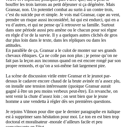
bouffer les trois larrons au petit déjeuner si ça dégénère. Mais
Gransar, non. Un potentiel combat au surin á un contre trois,
c’est du suicide pur et simple. Je vois mal Gransar, cape au vent,
prendre un risque aussi inconsidéré, lui qui est endurci, qui en a
vu d’autres, et qui ne pense qu’á retrouver sa famille. Surtout
dans une période aussi peu amène ou le chacun pour soi règne
en règle d’or de la survie. Il y a quelques autres clichés de gros
dur plus loin dans le texte, dans les répliques ou dans les
attitudes.
En parallèle de ça, Gransar a le culot de monter sur ses grands
chevaux éthiques. Ça ne colle pas non plus ; je pense qu’on ne
fait pas la leçon aux inconnus quand on est encore rongé par son
propre remords, et qu’on a soi-même fait largement pire.
La scène de discussion virile entre Gransar et le jeunot par-
dessus le cadavre encore chaud de la brute avinée m’a assez plu,
on installe une tension intéressante (quoique Gransar aurait
gagné á être un peu moins verbeux peut-être). En revanche, on
sent venir la chute d’assez loin ; on sent bien que le jeune
homme a une vendetta à régler dès ses premières questions.
Je rejoins Vilmon pour dire que le dernier paragraphe en italique
est à supprimer sans hésitation pour moi. Le ton en est bien trop
doctoral et moralisateur -morale d’ailleurs facile et peu
convaincante en l'état.