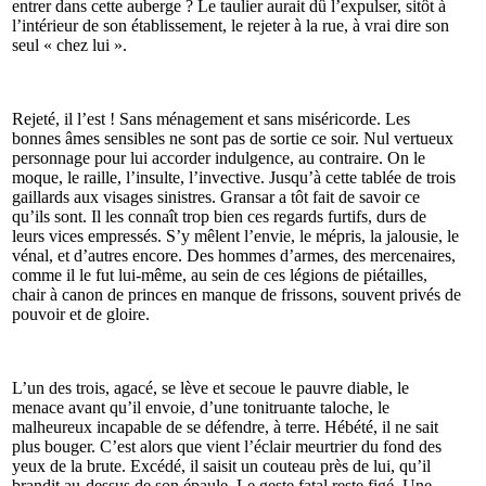
entrer dans cette auberge ? Le taulier aurait dû l’expulser, sitôt à
l’intérieur de son établissement, le rejeter à la rue, à vrai dire son
seul « chez lui ».
Rejeté, il l’est ! Sans ménagement et sans miséricorde. Les
bonnes âmes sensibles ne sont pas de sortie ce soir. Nul vertueux
personnage pour lui accorder indulgence, au contraire. On le
moque, le raille, l’insulte, l’invective. Jusqu’à cette tablée de trois
gaillards aux visages sinistres. Gransar a tôt fait de savoir ce
qu’ils sont. Il les connaît trop bien ces regards furtifs, durs de
leurs vices empressés. S’y mêlent l’envie, le mépris, la jalousie, le
vénal, et d’autres encore. Des hommes d’armes, des mercenaires,
comme il le fut lui-même, au sein de ces légions de piétailles,
chair à canon de princes en manque de frissons, souvent privés de
pouvoir et de gloire.
L’un des trois, agacé, se lève et secoue le pauvre diable, le
menace avant qu’il envoie, d’une tonitruante taloche, le
malheureux incapable de se défendre, à terre. Hébété, il ne sait
plus bouger. C’est alors que vient l’éclair meurtrier du fond des
yeux de la brute. Excédé, il saisit un couteau près de lui, qu’il
brandit au-dessus de son épaule. Le geste fatal reste figé. Une