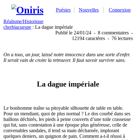
Poésies
Nouvelles
Connexion
Réalisme/Historique
cherbiacuespe
: La dague impériale
Publié
le 24/01/24
-
8 commentaires
-
12194 caractères
-
76 lectures
On a tous, un jour, laissé notre innocence dans une sorte d'enfer.
Il serait vain de croire la retrouver. Il faut savoir survivre sans.
La dague impériale
Le bonhomme traîne sa pitoyable silhouette de table en table.
Pour un mendiant, quoi de plus normal ? Le dos courbé dans ses
haillons déchirés, les pieds à peine couverts d’une toile crasseuse
qui fut, sans contestation à une époque plus généreuse, celle de
convenables sandales, il tend sa main décharnée, implorant
quelques deniers, un quignon de pain. Comment a-t-il réussi à