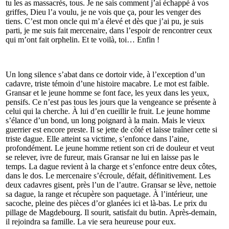
tu les as massacrés, tous. Je ne sais comment j’ai échappé à vos
griffes, Dieu l’a voulu, je ne vois que ça, pour les venger des
tiens. C’est mon oncle qui m’a élevé et dès que j’ai pu, je suis
parti, je me suis fait mercenaire, dans l’espoir de rencontrer ceux
qui m’ont fait orphelin. Et te voilà, toi… Enfin !
Un long silence s’abat dans ce dortoir vide, à l’exception d’un
cadavre, triste témoin d’une histoire macabre. Le mot est faible.
Gransar et le jeune homme se font face, les yeux dans les yeux,
pensifs. Ce n’est pas tous les jours que la vengeance se présente à
celui qui la cherche. À lui d’en cueillir le fruit. Le jeune homme
s’élance d’un bond, un long poignard à la main. Mais le vieux
guerrier est encore preste. Il se jette de côté et laisse traîner cette si
triste dague. Elle atteint sa victime, s’enfonce dans l’aine,
profondément. Le jeune homme retient son cri de douleur et veut
se relever, ivre de fureur, mais Gransar ne lui en laisse pas le
temps. La dague revient à la charge et s’enfonce entre deux côtes,
dans le dos. Le mercenaire s’écroule, défait, définitivement. Les
deux cadavres gisent, près l’un de l’autre. Gransar se lève, nettoie
sa dague, la range et récupère son paquetage. À l’intérieur, une
sacoche, pleine des pièces d’or glanées ici et là-bas. Le prix du
pillage de Magdebourg. Il sourit, satisfait du butin. Après-demain,
il rejoindra sa famille. La vie sera heureuse pour eux.