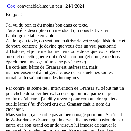
Cox
convenable/aime un peu
24/1/2024
Bonjour!
J'ai vu du bon et du moins bon dans ce texte.
J’ai aimé la description du mendiant qui nous fait visiter
l’auberge de table en table.
Au long du texte, on sent une maitrise de votre sujet historique et
de votre contexte, je devine que vous êtes un vrai passionné
d’Histoire, et je ne mettrai rien en doute de ce que vous relatez
au sujet de cette guerre qui m’est inconnue (et dont je me fous
éperdument, mais ça n’impacte pas le texte).
Le coté anti-héros de Gransar est intéressant, mais
malheureusement á mitiger á cause de ses quelques sorties
moralisatrices/émotionnelles incongrues.
Par contre, la scène de l’intervention de Gransar au début fait un
peu cliché de super-héros. La description m’a parue un peu
confuse d’ailleurs, j’ai dû y revenir pour comprendre qui tenait
quelle lame (j’ai d’abord cru que Gransar était le nom du
clochard).
Mais surtout, ça ne colle pas au personnage pour moi. Si c’était
le Wolverine des X-men qui intervenait dans cette baston de bar
parce que son grand cœur de taiseux lui impose de sauver la
veuve et l’orphelin, pourquoi pas. Parce que, lui, il peut se