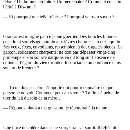
félon ? Un homme en fuite ? Un mercenaire ? Comment en as-tu
hérité ? Dis-moi ?
— Et pourquoi une telle frénésie ? Pourquoi veux-tu savoir ?
Gransar est intrigué par ce jeune guerrier. Des boucles blondes
encadrent son visage poupin aux lèvres charnues, au nez aquilin.
Ses yeux, fixes, envoûtants, ressemblent à deux agates bleues. Le
garçon, solidement charpenté, ne doit pas dépasser vingt-cinq
printemps et son sourire narquois en dit long sur l’absence de
crainte à l’égard du vieux routier. Insouciance ou confiance dans
son art de bretteur ?
— Tu ne dois pas être n’importe qui pour reconnaître ce que
personne ne voit. Comment peux-tu savoir ? Tu finis à peine de
tirer du lait du sein de ta mère…
— Réponds plutôt à ma question, je répondrai à la tienne.
Une trace de colère dans cette voix, Gransar sourit. Il réfléchit