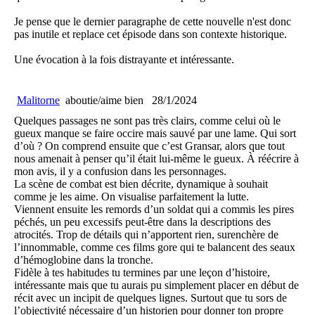
Je pense que le dernier paragraphe de cette nouvelle n'est donc
pas inutile et replace cet épisode dans son contexte historique.
Une évocation à la fois distrayante et intéressante.
Malitorne
aboutie/aime bien
28/1/2024
Quelques passages ne sont pas très clairs, comme celui où le
gueux manque se faire occire mais sauvé par une lame. Qui sort
d’où ? On comprend ensuite que c’est Gransar, alors que tout
nous amenait à penser qu’il était lui-même le gueux. À réécrire à
mon avis, il y a confusion dans les personnages.
La scène de combat est bien décrite, dynamique à souhait
comme je les aime. On visualise parfaitement la lutte.
Viennent ensuite les remords d’un soldat qui a commis les pires
péchés, un peu excessifs peut-être dans la descriptions des
atrocités. Trop de détails qui n’apportent rien, surenchère de
l’innommable, comme ces films gore qui te balancent des seaux
d’hémoglobine dans la tronche.
Fidèle à tes habitudes tu termines par une leçon d’histoire,
intéressante mais que tu aurais pu simplement placer en début de
récit avec un incipit de quelques lignes. Surtout que tu sors de
l’objectivité nécessaire d’un historien pour donner ton propre