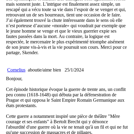
mais sonnent juste. L’intrigue est finalement assez simple, un
rescapé qui a vécu toute sa vie dans l’espoir de se venger et qui,
retrouvant un de ses bourreaux, tient une occasion de le faire.
J’ai également trouvé la chute intéressante dans le sens où elle
n’est porteuse d’aucune «morale» qui voudrait par exemple que
le jeune homme se venge et que le vieux guerrier expie ses
fautes passées dans la mort. Au contraire, la logique est
respectée, le mercenaire le plus expérimenté triomphe aisément
de son jeune vis-à-vis et la vie poursuit son cours. Merci pour ce
partage, Skender.
Cornelius
aboutie/aime bien
25/1/2024
Bonjour,
Cet épisode historique évoque la guerre de trente ans, un conflit
peu connu (1618-1648) qui débuta par la défenestration de
Prague et qui opposa le Saint Empire Romain Germanique aux
états protestants.
Cette guerre a notamment inspiré une pièce de théâtre "Mère
courage et ses enfants" à Bertolt Brecht qui y dénonce
l'absurdité d'une guerre où la vie ne tenait qu'à un fil et qui ne fut
qu'une succession de massacres et de pillages.