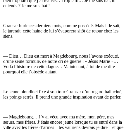
bien trop tard que j’ai réalisé… Trop tard… Je me suis haï, tu
entends ? Je me suis haï !
Gransar hurle ces derniers mots, comme possédé. Mais il le sait,
le jurerait, cette haine de lui s’évaporera sitôt de retour chez les
siens.
— Dieu… Dieu est mort à Magdebourg, nous l’avons exécuté,
d’une seule formule, de notre cri de guerre : « Jésus Marie »…
Voilà l’histoire de cette dague… Maintenant, à toi de me dire
pourquoi elle t’obsède autant.
Le jeune blondinet fixe à son tour Gransar d’un regard halluciné,
les poings serrés. Il prend une grande inspiration avant de parler.
— Magdebourg… J’y ai vécu avec ma mère, mon père, mes
sœurs, mes frères. J’étais encore jeune lorsque tu es entré dans la
ville avec tes frères d’armes – tes vauriens devrais-je dire – et que