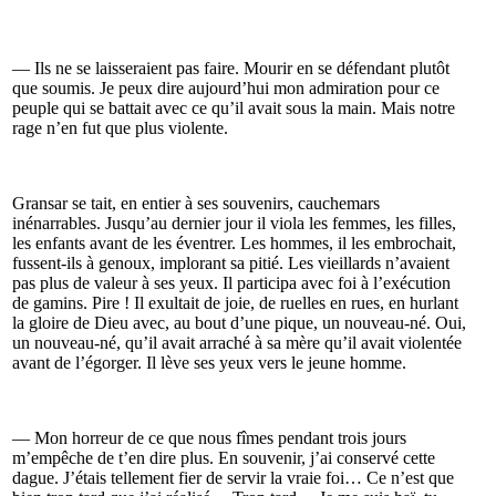
— Ils ne se laisseraient pas faire. Mourir en se défendant plutôt
que soumis. Je peux dire aujourd’hui mon admiration pour ce
peuple qui se battait avec ce qu’il avait sous la main. Mais notre
rage n’en fut que plus violente.
Gransar se tait, en entier à ses souvenirs, cauchemars
inénarrables. Jusqu’au dernier jour il viola les femmes, les filles,
les enfants avant de les éventrer. Les hommes, il les embrochait,
fussent-ils à genoux, implorant sa pitié. Les vieillards n’avaient
pas plus de valeur à ses yeux. Il participa avec foi à l’exécution
de gamins. Pire ! Il exultait de joie, de ruelles en rues, en hurlant
la gloire de Dieu avec, au bout d’une pique, un nouveau-né. Oui,
un nouveau-né, qu’il avait arraché à sa mère qu’il avait violentée
avant de l’égorger. Il lève ses yeux vers le jeune homme.
— Mon horreur de ce que nous fîmes pendant trois jours
m’empêche de t’en dire plus. En souvenir, j’ai conservé cette
dague. J’étais tellement fier de servir la vraie foi… Ce n’est que