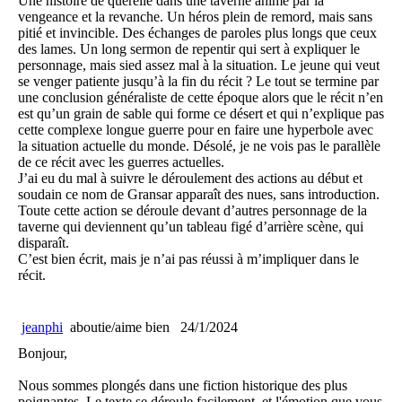
Une histoire de querelle dans une taverne animé par la
vengeance et la revanche. Un héros plein de remord, mais sans
pitié et invincible. Des échanges de paroles plus longs que ceux
des lames. Un long sermon de repentir qui sert à expliquer le
personnage, mais sied assez mal à la situation. Le jeune qui veut
se venger patiente jusqu’à la fin du récit ? Le tout se termine par
une conclusion généraliste de cette époque alors que le récit n’en
est qu’un grain de sable qui forme ce désert et qui n’explique pas
cette complexe longue guerre pour en faire une hyperbole avec
la situation actuelle du monde. Désolé, je ne vois pas le parallèle
de ce récit avec les guerres actuelles.
J’ai eu du mal à suivre le déroulement des actions au début et
soudain ce nom de Gransar apparaît des nues, sans introduction.
Toute cette action se déroule devant d’autres personnage de la
taverne qui deviennent qu’un tableau figé d’arrière scène, qui
disparaît.
C’est bien écrit, mais je n’ai pas réussi à m’impliquer dans le
récit.
jeanphi
aboutie/aime bien
24/1/2024
Bonjour,
Nous sommes plongés dans une fiction historique des plus
poignantes. Le texte se déroule facilement, et l'émotion que vous