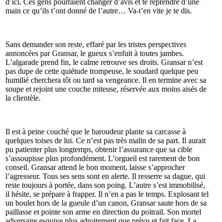
d’ici. Ces gens pourraient changer d’avis et te reprendre d’une
main ce qu’ils t’ont donné de l’autre… Va-t’en vite je te dis.
Sans demander son reste, effaré par les tristes perspectives
annoncées par Gransar, le gueux s’enfuit à toutes jambes.
L’algarade prend fin, le calme retrouve ses droits. Gransar n’est
pas dupe de cette quiétude trompeuse, le soudard quelque peu
humilié cherchera tôt ou tard sa vengeance. Il en termine avec sa
soupe et rejoint une couche miteuse, réservée aux moins aisés de
la clientèle.
Il est à peine couché que le baroudeur plante sa carcasse à
quelques toises de lui. Ce n’est pas très malin de sa part. Il aurait
pu patienter plus longtemps, obtenir l’assurance que sa cible
s’assoupisse plus profondément. L’orgueil est rarement de bon
conseil. Gransar attend le bon moment, laisse s’approcher
l’agresseur. Tous ses sens sont en alerte. Il resserre sa dague, qui
reste toujours à portée, dans son poing. L’autre s’est immobilisé,
il hésite, se prépare à frapper. Il n’en a pas le temps. Explosant tel
un boulet hors de la gueule d’un canon, Gransar saute hors de sa
paillasse et pointe son arme en direction du poitrail. Son mortel
adversaire esquive plus adroitement que prévu et fait face. La