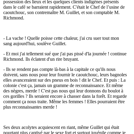
possession des lieux et les quelques clients indigènes présents
dans le café se barraient rapidement. C'était le Chef de l’usine de
caoutchouc, son contremaître M. Guillet, et son comptable M.
Richmond.
- La vache ! Quelle poisse cette chaleur, j'ai cru suer tout mon
sang aujourd'hui, soulève Guillet.
- Et moi j'ai tellement sué que j'ai pas pissé d'la journée ! continue
Richmond. Ils éclatent d'un rire bruyant.
- Ils se rendent pas compte là-bas à la capitale ce qu'ils nous
doivent, sans nous pour leur fournir le caoutchouc, leurs bagnoles
elles avanceraient sur des pneus en bois ! dit le Chef. Et puis : La
colonie c'est ça, jamais un gramme de reconnaissance. Et même
des nègres, merde ! C'est pas nous qui leur donnons du boulot à
ces gorilles ? Ils seraient encore à chasser dans la forêt. Et regarde
comment ça nous traite. Même les femmes ! Elles pourraient être
plus reconnaissantes merde !
Ses deux acolytes acquiescent en riant, même Guillet qui était
pourtant plus captivé par le sexe fort et surtout juvénile comme je