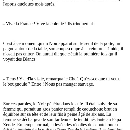
l'appris quelques mois après.
- Vive la France ! Vive la colonie ! Ils trinquèrent.
C'est à ce moment qu'un Noir apparut sur le seuil de la porte, un
pagne autour de la taille, son coupe-coupe à la ceinture. Timide, il
n'osait pas entrer. On aurait dit que c'était la première fois qu’il
voyait des Blancs.
- Tiens ! Y'a d'la visite, remarqua le Chef. Qu'est-ce que tu veux
le bougnoule ? Entre ! Nous pas manger sauvage.
Sur ces paroles, le Noir pénétra dans le café. Il était suivi de sa
femme qui portait un gros panier rempli de caoutchouc brut en
équilibre sur sa tête et de leur fils à peine âgé de six ans. La
femme se déchargea de son fardeau et le tendit hésitante au Papa
Zende. En temps normal, la levée des récoltes de caoutchouc se
fait à la tombée de la nuit par Papa Zende lui-même. Les familles