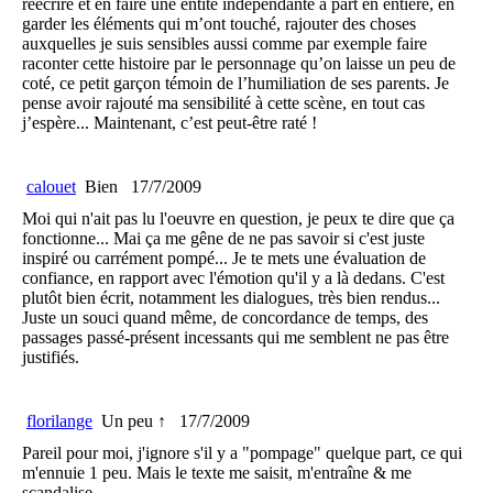
réécrire et en faire une entité indépendante à part en entière, en
garder les éléments qui m’ont touché, rajouter des choses
auxquelles je suis sensibles aussi comme par exemple faire
raconter cette histoire par le personnage qu’on laisse un peu de
coté, ce petit garçon témoin de l’humiliation de ses parents. Je
pense avoir rajouté ma sensibilité à cette scène, en tout cas
j’espère... Maintenant, c’est peut-être raté !
calouet
Bien
17/7/2009
Moi qui n'ait pas lu l'oeuvre en question, je peux te dire que ça
fonctionne... Mai ça me gêne de ne pas savoir si c'est juste
inspiré ou carrément pompé... Je te mets une évaluation de
confiance, en rapport avec l'émotion qu'il y a là dedans. C'est
plutôt bien écrit, notamment les dialogues, très bien rendus...
Juste un souci quand même, de concordance de temps, des
passages passé-présent incessants qui me semblent ne pas être
justifiés.
florilange
Un peu ↑
17/7/2009
Pareil pour moi, j'ignore s'il y a "pompage" quelque part, ce qui
m'ennuie 1 peu. Mais le texte me saisit, m'entraîne & me
scandalise.