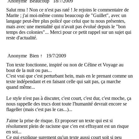
Anonyme
Beaucoup
18/7/2009
Salut rmu ! Non ce n'est pas raté ! Je rejoins le commentaire de
Marite ; j'ai moi-même connu beaucoup de "Guillet", avec un
langage peut-être plus policé que celui que tu nous présentes,
mais avec une mentalité qui n'avait pas évolué depuis le "bon
temps des colonies"... Merci pour ce petit rappel sur un sujet qui
reste d'actualité.
Anonyme
Bien ↑
19/7/2009
Ton texte fonctionne, inspiré ou non de Céline et Voyage au
bout de la nuit ou pas...
C'est vrai que c'est perturbant hein, mais en le prenant comme un
texte indépendant et en faisant celle qui sait pas, ça marche
quand même...
Le style n'est pas à discuter, c'est court, c'est dur, c'est moche, ça
nous rappelle des trucs dont toute l'humanité devrait encore se
flageller (mais c'est pas le cas...)...
J'aime la prise de risque. Et proposer un texte qui est si
résolument plein de racisme que c'en est effrayant est un risque
en soi...
Ce qui explique surement qu'un texte aussi court soit si peu