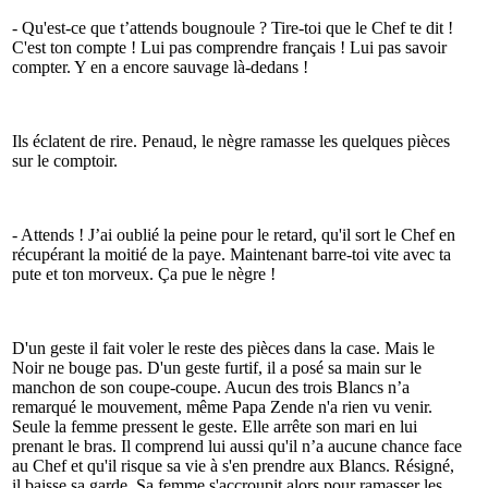
- Qu'est-ce que t’attends bougnoule ? Tire-toi que le Chef te dit !
C'est ton compte ! Lui pas comprendre français ! Lui pas savoir
compter. Y en a encore sauvage là-dedans !
Ils éclatent de rire. Penaud, le nègre ramasse les quelques pièces
sur le comptoir.
- Attends ! J’ai oublié la peine pour le retard, qu'il sort le Chef en
récupérant la moitié de la paye. Maintenant barre-toi vite avec ta
pute et ton morveux. Ça pue le nègre !
D'un geste il fait voler le reste des pièces dans la case. Mais le
Noir ne bouge pas. D'un geste furtif, il a posé sa main sur le
manchon de son coupe-coupe. Aucun des trois Blancs n’a
remarqué le mouvement, même Papa Zende n'a rien vu venir.
Seule la femme pressent le geste. Elle arrête son mari en lui
prenant le bras. Il comprend lui aussi qu'il n’a aucune chance face
au Chef et qu'il risque sa vie à s'en prendre aux Blancs. Résigné,
il baisse sa garde. Sa femme s'accroupit alors pour ramasser les