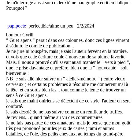
Je m'interroge aussi sur ce deuxième paragraphe écrit en italique.
Pourquoi ?
papipoete
perfectible/aime un peu
2/2/2024
bonjour Cyrill
" Guet-apens " parait dans ces colonnes, donc ces lignes vinrent
à séduire le comité de publication...
Je ne jure ni rouspète, mais je sais l'auteur fervent en la matière,
et vois que cette écriture coule à nouveau de sa plume favorite.
Mais, il nous a prouvé qu'il savait aussi manier le " vers à pied ",
que je prise davantage et préfère, bien que la " nouveauté " soit
bienvenue !
NB je suis allé hier suivre un " atelier-mémoire " ( entre vieux
cerveaux ) et certains problèmes à résoudre me donnèrent mal à
la tête, et en sortis bien las... tout comme je tente de trouver un
sens à ce Guet-apens.
je sais que maint oniriens se délectent de ce style, l'auteur en sera
conforté.
je suis désolé de ne pas suivre comme un renifleur de truffes.
Je reviens... quand-même au vu des commentaires
je ne fais pas partie de ces amateurs, mais je pense que mon goût
très peu prononcé pour les jeux de cartes ( rami et autres
batailles, de l'oie, des petits chevaux, au temps du grand-père