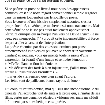
que j'en retire, ce que j'ai pu ressentir et penser.
Si ce poème en prose se livre à nous sous des apparences
confuses, c'est que notre regard conventionnel semble regarder
dans un miroir tout embué par le souffle du poète.
Sous le couvert d'une histoire simplement racontée, c'est ta
propre lucidité, ta vérité que tu cherches à nous transmettre. Mais
cette vérité ne se laisse pas aussi facilement apprivoiser et
l'écriture onirique qui m'évoque l'univers de David Lynch (je ne
peux pas m'empêcher!^^) produit cette imperméabilité qui force
l'esprit à aller à l'assaut de l'interprétation.
La poésie chemine par des voies souterraines (on pense
effectivement à l'univers du jeu avec le choix d'un vocabulaire
d'initiés) et soudain, voilà qu'émerge toute la rareté d'une
expression, la beauté d'une image et se libère l'émotion :
« M’effeuillant en flou bohémien »
« Me délestant des fards à bien injuste titre, j’alliai mon libre
arbitre au plus pur des brouillards. »
« il n’est de vrai rencard que bien avant l’aurore.
Les fétus sont de paille aux blancs rayons de lune »
Du coup, tu l'auras deviné, moi qui suis une inconditionnelle du
cinéaste, j'ai accroché tout de suite à ta prose qui, à l'instar de ses
films, certes me demande plusieurs visionnages, mais me séduit
infiniment par son esthétique et sa poésie.