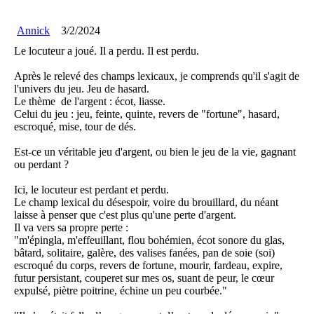
Annick
3/2/2024
Le locuteur a joué. Il a perdu. Il est perdu.
Après le relevé des champs lexicaux, je comprends qu'il s'agit de
l'univers du jeu. Jeu de hasard.
Le thème de l'argent : écot, liasse.
Celui du jeu : jeu, feinte, quinte, revers de "fortune", hasard,
escroqué, mise, tour de dés.
Est-ce un véritable jeu d'argent, ou bien le jeu de la vie, gagnant
ou perdant ?
Ici, le locuteur est perdant et perdu.
Le champ lexical du désespoir, voire du brouillard, du néant
laisse à penser que c'est plus qu'une perte d'argent.
Il va vers sa propre perte :
"m'épingla, m'effeuillant, flou bohémien, écot sonore du glas,
bâtard, solitaire, galère, des valises fanées, pan de soie (soi)
escroqué du corps, revers de fortune, mourir, fardeau, expire,
futur persistant, couperet sur mes os, suant de peur, le cœur
expulsé, piètre poitrine, échine un peu courbée."