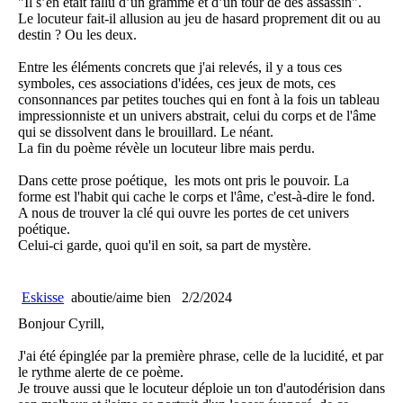
"Il s’en était fallu d’un gramme et d’un tour de dés assassin".
Le locuteur fait-il allusion au jeu de hasard proprement dit ou au
destin ? Ou les deux.
Entre les éléments concrets que j'ai relevés, il y a tous ces
symboles, ces associations d'idées, ces jeux de mots, ces
consonnances par petites touches qui en font à la fois un tableau
impressionniste et un univers abstrait, celui du corps et de l'âme
qui se dissolvent dans le brouillard. Le néant.
La fin du poème révèle un locuteur libre mais perdu.
Dans cette prose poétique, les mots ont pris le pouvoir. La
forme est l'habit qui cache le corps et l'âme, c'est-à-dire le fond.
A nous de trouver la clé qui ouvre les portes de cet univers
poétique.
Celui-ci garde, quoi qu'il en soit, sa part de mystère.
Eskisse
aboutie/aime bien
2/2/2024
Bonjour Cyrill,
J'ai été épinglée par la première phrase, celle de la lucidité, et par
le rythme alerte de ce poème.
Je trouve aussi que le locuteur déploie un ton d'autodérision dans