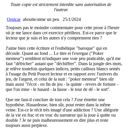
Toute copie est strictement interdite sans autorisation de
l'auteur.
Ornicar
aboutie/aime un peu
25/1/2024
Toujours pas le moindre commentaire pour cette prose à l'heure
où je me lance dans cet exercice périlleux. Est-ce parce que le
lecteur que je suis et les autres n'y comprennent rien ?
J'aime bien cette écriture et l'esthétique "baroque" qui en
découle. Quant au fond ... Le titre et l'exergue ("Poker
menteur") semblent m'indiquer une voie peu praticable, qu'il me
faut "défricher" autant que "déchiffrer". Dans la jungle des mots,
je relève toutefois quelques indices, petits cailloux blancs semés
à l'usage du Petit Poucet lecteur et en rapport avec l'univers du
jeu, de l'argent, et celui de la nuit : "poker menteur" bien sûr
mais aussi "l'écot - en fin de jeu - la quinte - revers de fortune -
que l'on mise - le hasard - la liasse - le tour de dé - le sort".
Que me faut-il conclure de tout cela ? J'ose émettre une
hypothèse. Hasardeuse, bien sûr, pour rester dans la même
veine. Est-ce le récit très imagé d'une addiction ? Une allégorie
de la vie en frac et en vrac du narrateur qui la joue à quitte ou
double ? Je ne puis malheureusement en dire plus et reste
toujours aussi perplexe.