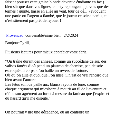
faisant pousser cette graine blonde devenue étudiante en fac )
bien sûr que dans vos lignes, en m'y replongeant, je vois que des
termes ( quinte, liasse en allée au vent, tour de dé... ) évoquent
une partie où l'argent a flambé, que le joueur ce soir a perdu, et
n'est sûrement pas prêt de rejouer !
Provencao
convenable/aime bien
2/2/2024
Bonjour Cyrill,
Plusieurs lectures pour mieux apprécier votre écrit.
"On traîne durant des années, comme un succédané de soi, des
valises fanées d’où pend un plastron de chemise, pan de soie
escroqué du corps, d’où baille un revers de fortune.
Où qu’on aille et quoi que l’on mise, il n’est de vrai rencard que
bien avant l’aurore.
Les fétus sont de paille aux blancs rayons de lune, comme
chaque argument qui m’exhorte à mourir au fil de l’aventure et
réfute son agrément au fur et à mesure du fardeau que j’expire et
du hasard qu’il me dispute."
On pourrait y lire une décadence, ou au contraire un