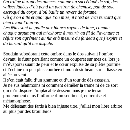
On traîne durant des années, comme un succédané de soi, des
valises fanées d’où pend un plastron de chemise, pan de soie
escroqué du corps, d’où baille un revers de fortune.
Où qu’on aille et quoi que l’on mise, il n’est de vrai rencard que
bien avant l’aurore.
Les fétus sont de paille aux blancs rayons de lune, comme
chaque argument qui m’exhorte à mourir au fil de l’aventure et
réfute son agrément au fur et à mesure du fardeau que j’expire et
du hasard qu’il me dispute.
Soudain subodorant cette ombre dans le dos suivant l’ombre
devant, le futur persiflant comme un couperet sur mes os, lors je
m’évaporai suant de peur et le cœur expulsé de sa piètre poitrine
et l’échine un peu plus courbée et mon désir béant sur la liasse en
allée au vent.
Il s’en était fallu d’un gramme et d’un tour de dés assassin.
Je ne sus néanmoins ni comment démêler la trame ni de ce sort
qui m’indispose l’implacable dessein mais je me terrai
prudemment dans l’informe d’un sentiment, entremise et
métamorphose.
Me délestant des fards à bien injuste titre, j’alliai mon libre arbitre
au plus pur des brouillards.