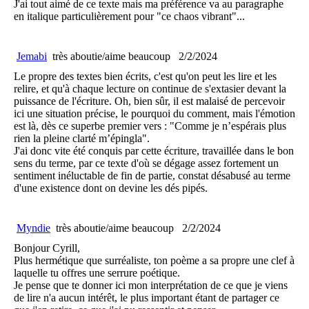
J'ai tout aimé de ce texte mais ma préférence va au paragraphe
en italique particulièrement pour "ce chaos vibrant"...
Jemabi
très aboutie/aime beaucoup
2/2/2024
Le propre des textes bien écrits, c'est qu'on peut les lire et les
relire, et qu'à chaque lecture on continue de s'extasier devant la
puissance de l'écriture. Oh, bien sûr, il est malaisé de percevoir
ici une situation précise, le pourquoi du comment, mais l'émotion
est là, dès ce superbe premier vers : "Comme je n’espérais plus
rien la pleine clarté m’épingla".
J'ai donc vite été conquis par cette écriture, travaillée dans le bon
sens du terme, par ce texte d'où se dégage assez fortement un
sentiment inéluctable de fin de partie, constat désabusé au terme
d'une existence dont on devine les dés pipés.
Myndie
très aboutie/aime beaucoup
2/2/2024
Bonjour Cyrill,
Plus hermétique que surréaliste, ton poème a sa propre une clef à
laquelle tu offres une serrure poétique.
Je pense que te donner ici mon interprétation de ce que je viens
de lire n'a aucun intérêt, le plus important étant de partager ce