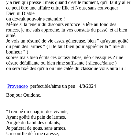
y a rien qui presse ! mais quand c'est le moment, qu'il faut y aller
ce peut être une affaire entre Elle et Nous, sans convoquer
Dieu ni Diable
on devrait pouvoir s'entendre !
Même si la teneur du discours enfonce la tête au fond des
ronces, je me suis approché, lu vos constats du passé, et ai bien
aimé.
Je vois un résumé de vie assez généreuse, bien " qu'ayant goûté
du pain des larmes " ( il le faut bien pour apprécier la " mie du
bonheur " )
sobres mais bien écrits ces octosyllabes, néo-classiques ? une
césure défaillante ou bien rime suffisante ( silence/danse )
on sera fixé dès qu'un ou une calée du classique vous aura lu !
Provencao
perfectible/aime un peu
4/8/2024
Bonjour Quidonc,
"Trempé du chagrin des vivants,
Ayant goûté du pain de larmes,
Au gré du babil des enfants,
Je parlerai de nous, sans armes.
Un souffle déjà me caresse,