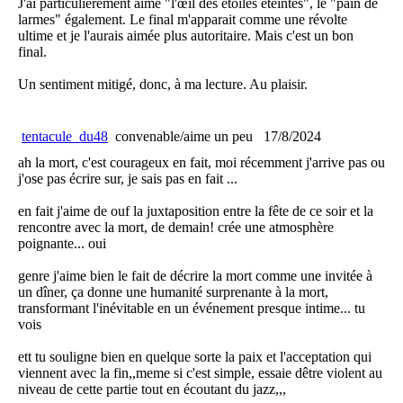
J'ai particulièrement aimé "l'œil des étoiles éteintes", le "pain de
larmes" également. Le final m'apparait comme une révolte
ultime et je l'aurais aimée plus autoritaire. Mais c'est un bon
final.
Un sentiment mitigé, donc, à ma lecture. Au plaisir.
tentacule_du48
convenable/aime un peu
17/8/2024
ah la mort, c'est courageux en fait, moi récemment j'arrive pas ou
j'ose pas écrire sur, je sais pas en fait ...
en fait j'aime de ouf la juxtaposition entre la fête de ce soir et la
rencontre avec la mort, de demain! crée une atmosphère
poignante... oui
genre j'aime bien le fait de décrire la mort comme une invitée à
un dîner, ça donne une humanité surprenante à la mort,
transformant l'inévitable en un événement presque intime... tu
vois
ett tu souligne bien en quelque sorte la paix et l'acceptation qui
viennent avec la fin,,meme si c'est simple, essaie dêtre violent au
niveau de cette partie tout en écoutant du jazz,,,