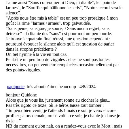
J'aime aussi "Sans convoquer ni Dieu, ni diable", le "pain de
larmes", le "Souffle qui bâillonne les cris", "Notre accord sera le
silence".
"Après nous être mis à table" est un peu trop prosaïque à mon
goût ; la rime "larmes / armes", trop galvaudée.
"Sans peine, sans joie, je souris, / Sans aucun regret, sans
détresse" : la litanie des "sans" est pour moi un peu lourde.
Je trouve le quatrain final réussi, une question cependant :
pourquoi évoquer le silence alors qu'il est question de parler
dans la strophe précédente ?
Un bel hymne à la vie en tout cas.
Peut-être un peu trop de virgules : elles ne sont pas toutes
nécessaires, ou peuvent être remplacées occasionnellement par
des points-virgules.
papipoete
très aboutie/aime beaucoup
4/8/2024
bonjour Quidonc
Alors que je vous lis, justement sonne au clocher le glas...
Pas très rigolo ce texte, où le héros laisse tout tomber ;
" tu peux bien venir, je t'attends ! mais ce soir je veux encore
profiter ; alors demain, on se voit... ce soir, je chante je danse je
ris je... "
NB du moment qu'on naît, on a rendez-vous avec la Mort ; mais