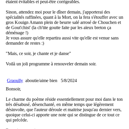
étaient évitables et peut-être corrigeables.
Sinon, attendez moi pour le dîner demain, j'apporterai des
spécialités raffinées, quant à la Mort, on la fera s'étouffer avec un
gros Kouign Amann plein de beurre salé arrosé de Chouchen et
de Gout'chist' (la ch'tite goutte faite par les aïeux breton ça
déménage !)
Je vous assure qu'elle repartira aussi vite qu'elle est venue sans
demander de restes :)
"Mais, ce soir, je chante et je danse"
Voilà un joli programme à renouveler demain soir.
Graoully
aboutie/aime bien
5/8/2024
Bonsoir,
Le charme du poème réside essentiellement pour moi dans le ton
très désabusé, désenchanté, en même temps que légèrement
désinvolte, que l'auteur déroule et maitrise jusqu'au dernier vers,
quoique celui-ci apporte une note qui se distingue de ce tout ce
qui précède.