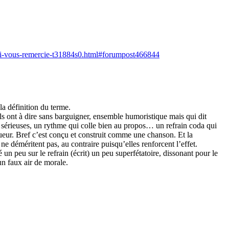
sbi-vous-remercie-t31884s0.html#forumpost466844
a définition du terme.
ls ont à dire sans barguigner, ensemble humoristique mais qui dit
érieuses, un rythme qui colle bien au propos… un refrain coda qui
eur. Bref c’est conçu et construit comme une chanson. Et la
e déméritent pas, au contraire puisqu’elles renforcent l’effet.
n peu sur le refrain (écrit) un peu superfétatoire, dissonant pour le
un faux air de morale.
.