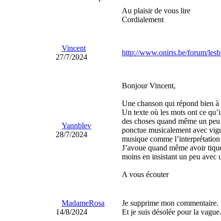
Au plaisir de vous lire
Cordialement
Vincent
http://www.oniris.be/forum/le
27/7/2024
Bonjour Vincent,
Une chanson qui répond bien à l
Un texte où les mots ont ce qu’i
des choses quand même un peu s
Yannblev
ponctue musicalement avec vigu
28/7/2024
musique comme l’interprétation n
J’avoue quand même avoir tiqué u
moins en insistant un peu avec 
A vous écouter
MadameRosa
Je supprime mon commentaire.
14/8/2024
Et je suis désolée pour la vague