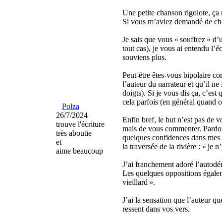
Une petite chanson rigolote, ça 
Si vous m’aviez demandé de choisi
Je sais que vous « souffrez » d
tout cas), je vous ai entendu l’
souviens plus.
Peut-être êtes-vous bipolaire co
l’auteur du narrateur et qu’il n
doigts). Si je vous dis ça, c’est
cela parfois (en général quand on
Polza
26/7/2024
Enfin bref, le but n’est pas de v
trouve l'écriture
mais de vous commenter. Pardonn
très aboutie
quelques confidences dans mes 
et
la traversée de la rivière : « je 
aime beaucoup
J’ai franchement adoré l’autodér
Les quelques oppositions égalem
vieillard ».
J’ai la sensation que l’auteur qu
ressent dans vos vers.