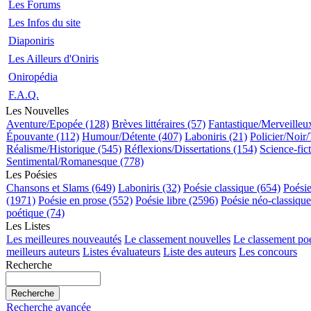
Les Forums
Les Infos du site
Diaponiris
Les Ailleurs d'Oniris
Oniropédia
F.A.Q.
Les Nouvelles
Aventure/Epopée (128)
Brèves littéraires (57)
Fantastique/Merveilleu
Épouvante (112)
Humour/Détente (407)
Laboniris (21)
Policier/Noir/
Réalisme/Historique (545)
Réflexions/Dissertations (154)
Science-fic
Sentimental/Romanesque (778)
Les Poésies
Chansons et Slams (649)
Laboniris (32)
Poésie classique (654)
Poési
(1971)
Poésie en prose (552)
Poésie libre (2596)
Poésie néo-classiqu
poétique (74)
Les Listes
Les meilleures nouveautés
Le classement nouvelles
Le classement po
meilleurs auteurs
Listes évaluateurs
Liste des auteurs
Les concours
Recherche
Recherche avancée