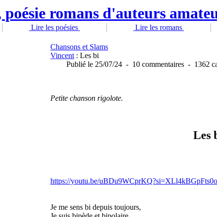
Lire les poésies
Lire les romans
Chansons et Slams
Vincent
: Les bi
Publié
le 25/07/24
-
10 commentaires
-
1362 ca
Petite chanson rigolote.
Les 
https://youtu.be/uBDu9WCprKQ?si=XLl4kBGpFts0
Je me sens bi depuis toujours,
Je suis bipède et bipolaire,