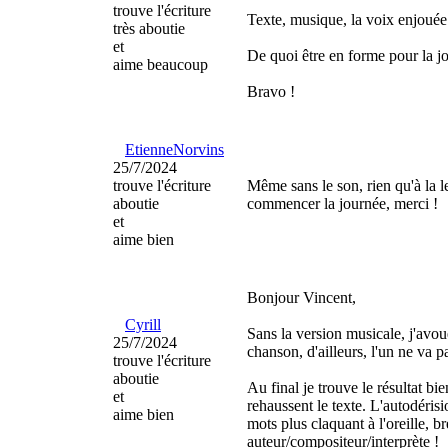
trouve l'écriture
Texte, musique, la voix enjouée d
très aboutie
et
De quoi être en forme pour la j
aime beaucoup
Bravo !
EtienneNorvins
25/7/2024
trouve l'écriture
Même sans le son, rien qu'à la le
aboutie
commencer la journée, merci !
et
aime bien
Bonjour Vincent,
Cyrill
Sans la version musicale, j'avo
25/7/2024
chanson, d'ailleurs, l'un ne va pa
trouve l'écriture
aboutie
Au final je trouve le résultat b
et
rehaussent le texte. L'autodérisi
aime bien
mots plus claquant à l'oreille, b
auteur/compositeur/interprète !