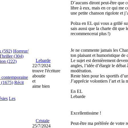
D’aucuns diront peut-être que ce
libre à eux, mais en ce qui me 
une petite chanson rigolote et j’
Polza en EL qui vous a grillé su
sais aussi que la charte dit que l
recommencerai plus !)
Je ne commente jamais les Chanso
x (592)
Horreur/
ton plaisant et humoristique de c
Thriller (304)
Lebarde
Le sujet est dernièrement devenu
tion (222)
22/7/2024
angles, l’idée d’élargir le débat
trouve l'écriture
modération.
aboutie
Reste bien pour les sportifs d’u
e contemporaine
et
J’apprécie volontiers l’art et la 
e (1675)
Récit
aime bien
En EL
Lebarde
ésies
Les
Excellentissime !
Cristale
Peut-être ma préférée de votre r
25/7/2024