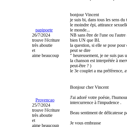
bonjour Vincent
je suis bi, dans tous les sens d
le moindre épi, attirance sexuel
papipoete
le monde...
26/7/2024
NB sans être de l'une ou l'autre
trouve l'écriture
bien UN que BI.
très aboutie
la question, si elle se pose pour
et
peut se dire
aime beaucoup
" heureusement, je ne suis pas u
la chanson est interprétée à merv
peut-être ? )
le 3e couplet a ma préférence, 
Bonjour cher Vincent
J'ai adoré votre poésie, l'humour 
Provencao
intercurrence à l'impudence .
25/7/2024
trouve l'écriture
Beau sentiment de délicatesse pa
très aboutie
et
Je vous embrasse
aime beaucoup