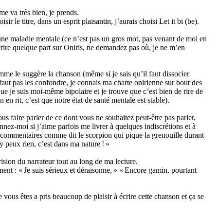
me va très bien, je prends.
r le titre, dans un esprit plaisantin, j’aurais choisi Let it bi (be).
’une maladie mentale (ce n’est pas un gros mot, pas venant de moi en
écrire quelque part sur Oniris, ne demandez pas où, je ne m’en
mme le suggère la chanson (même si je sais qu’il faut dissocier
e faut pas les confondre, je connais ma charte onirienne sur bout des
 que je suis moi-même bipolaire et je trouve que c’est bien de rire de
 en rit, c’est que notre état de santé mentale est stable).
ous faire parler de ce dont vous ne souhaitez peut-être pas parler,
ez-moi si j’aime parfois me livrer à quelques indiscrétions et à
commentaires comme dit le scorpion qui pique la grenouille durant
n’y peux rien, c’est dans ma nature ! »
ision du narrateur tout au long de ma lecture.
ent : « Je suis sérieux et déraisonne, » « Encore gamin, pourtant
e vous êtes a pris beaucoup de plaisir à écrire cette chanson et ça se