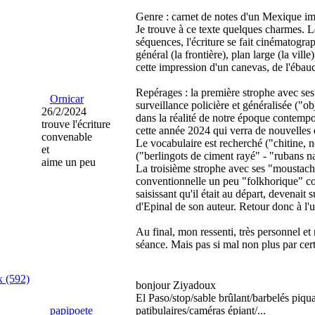
Genre : carnet de notes d'un Mexique im
Je trouve à ce texte quelques charmes. L
séquences, l'écriture se fait cinématog
général (la frontière), plan large (la vil
cette impression d'un canevas, de l'ébau
Repérages : la première strophe avec ses
Ornicar
surveillance policière et généralisée (
26/2/2024
dans la réalité de notre époque contempo
trouve l'écriture
cette année 2024 qui verra de nouvelles 
convenable
Le vocabulaire est recherché ("chitine, 
et
("berlingots de ciment rayé" - "rubans n
aime un peu
La troisième strophe avec ses "moustachu
conventionnelle un peu "folkhorique" co
saisissant qu'il était au départ, devenait 
d'Epinal de son auteur. Retour donc à l'
Au final, mon ressenti, très personnel et 
séance. Mais pas si mal non plus par cert
x (592)
bonjour Ziyadoux
El Paso/stop/sable brûlant/barbelés piq
papipoete
patibulaires/caméras épiant/...