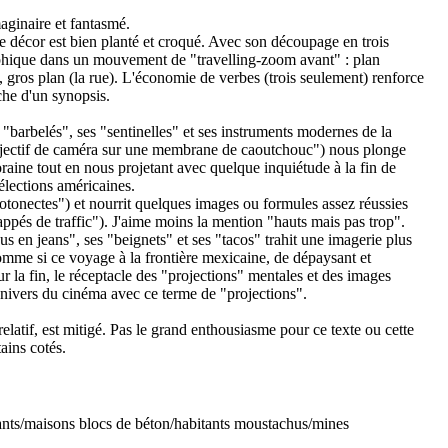
aginaire et fantasmé.
e décor est bien planté et croqué. Avec son découpage en trois
raphique dans un mouvement de "travelling-zoom avant" : plan
le), gros plan (la rue). L'économie de verbes (trois seulement) renforce
che d'un synopsis.
 "barbelés", ses "sentinelles" et ses instruments modernes de la
"objectif de caméra sur une membrane de caoutchouc") nous plonge
raine tout en nous projetant avec quelque inquiétude à la fin de
élections américaines.
notonectes") et nourrit quelques images ou formules assez réussies
appés de traffic"). J'aime moins la mention "hauts mais pas trop".
s en jeans", ses "beignets" et ses "tacos" trahit une imagerie plus
mme si ce voyage à la frontière mexicaine, de dépaysant et
sur la fin, le réceptacle des "projections" mentales et des images
univers du cinéma avec ce terme de "projections".
relatif, est mitigé. Pas le grand enthousiasme pour ce texte ou cette
ains cotés.
uants/maisons blocs de béton/habitants moustachus/mines