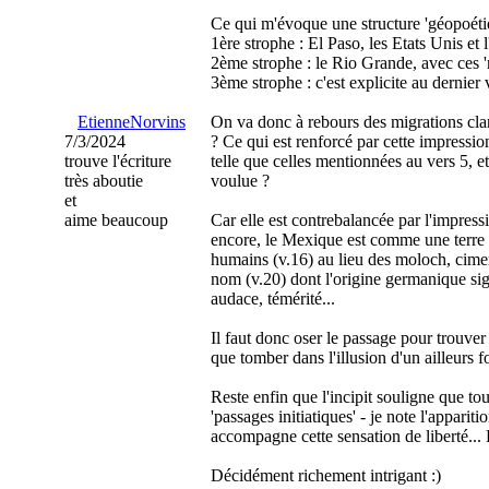
Ce qui m'évoque une structure 'géopoéti
1ère strophe : El Paso, les Etats Unis et 
2ème strophe : le Rio Grande, avec ces '
3ème strophe : c'est explicite au dernier
EtienneNorvins
On va donc à rebours des migrations clan
7/3/2024
? Ce qui est renforcé par cette impressi
trouve l'écriture
telle que celles mentionnées au vers 5, et
très aboutie
voulue ?
et
aime beaucoup
Car elle est contrebalancée par l'impress
encore, le Mexique est comme une terre p
humains (v.16) au lieu des moloch, cimen
nom (v.20) dont l'origine germanique signif
audace, témérité...
Il faut donc oser le passage pour trouver
que tomber dans l'illusion d'un ailleurs f
Reste enfin que l'incipit souligne que tout
'passages initiatiques' - je note l'apparit
accompagne cette sensation de liberté... D
Décidément richement intrigant :)