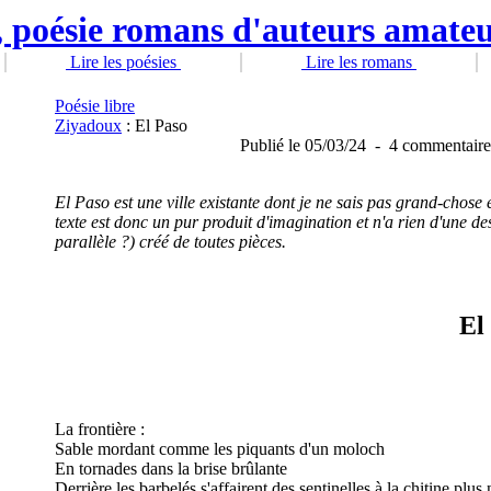
Lire les poésies
Lire les romans
Poésie libre
Ziyadoux
: El Paso
Publié
le 05/03/24
-
4 commentaire
El Paso est une ville existante dont je ne sais pas grand-chose e
texte est donc un pur produit d'imagination et n'a rien d'une de
parallèle ?) créé de toutes pièces.
El
La frontière :
Sable mordant comme les piquants d'un moloch
En tornades dans la brise brûlante
Derrière les barbelés s'affairent des sentinelles à la chitine plu