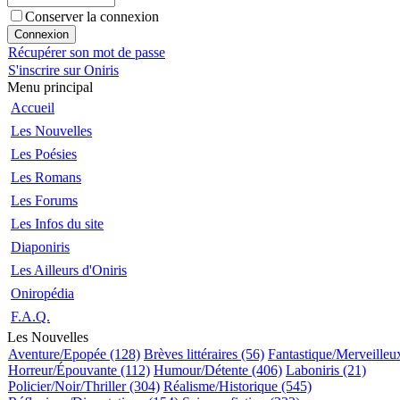
Conserver la connexion
Récupérer son mot de passe
S'inscrire sur Oniris
Menu principal
Accueil
Les Nouvelles
Les Poésies
Les Romans
Les Forums
Les Infos du site
Diaponiris
Les Ailleurs d'Oniris
Oniropédia
F.A.Q.
Les Nouvelles
Aventure/Epopée (128)
Brèves littéraires (56)
Fantastique/Merveilleu
Horreur/Épouvante (112)
Humour/Détente (406)
Laboniris (21)
Policier/Noir/Thriller (304)
Réalisme/Historique (545)