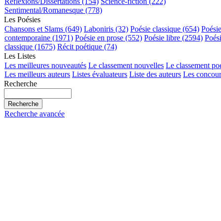
Réflexions/Dissertations (154)
Science-fiction (222)
Sentimental/Romanesque (778)
Les Poésies
Chansons et Slams (649)
Laboniris (32)
Poésie classique (654)
Poési
contemporaine (1971)
Poésie en prose (552)
Poésie libre (2594)
Poés
classique (1675)
Récit poétique (74)
Les Listes
Les meilleures nouveautés
Le classement nouvelles
Le classement po
Les meilleurs auteurs
Listes évaluateurs
Liste des auteurs
Les concour
Recherche
Recherche avancée