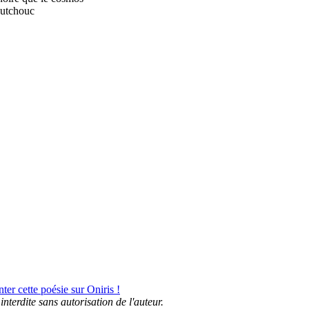
outchouc
er cette poésie sur Oniris !
interdite sans autorisation de l'auteur.