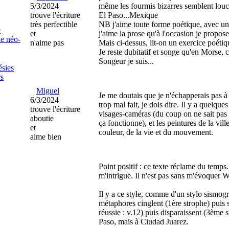
5/3/2024
même les fourmis bizarres semblent lou
trouve l'écriture
El Paso...Mexique
très perfectible
NB j'aime toute forme poétique, avec une 
e
et
j'aime la prose qu'à l'occasion je propose
ie néo-
n'aime pas
Mais ci-dessus, lit-on un exercice poétiq
Je reste dubitatif et songe qu'en Morse, c
Songeur je suis...
ésies
s
Miguel
Je me doutais que je n'échapperais pas à la
6/3/2024
trop mal fait, je dois dire. Il y a quelque
trouve l'écriture
visages-caméras (du coup on ne sait pas si
aboutie
ça fonctionne), et les peintures de la vill
et
couleur, de la vie et du mouvement.
aime bien
Point positif : ce texte réclame du temps. 
m'intrigue. Il n'est pas sans m'évoquer Wi
Il y a ce style, comme d'un stylo sismogr
métaphores cinglent (1ère strophe) puis 
réussie : v.12) puis disparaissent (3ème s
Paso, mais à Ciudad Juarez.