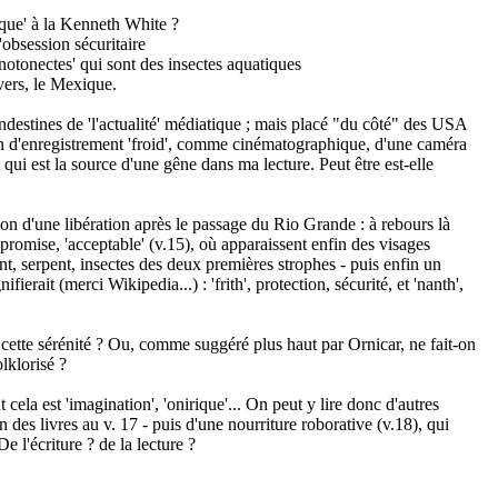
que' à la Kenneth White ?
l'obsession sécuritaire
notonectes' qui sont des insectes aquatiques
 vers, le Mexique.
destines de 'l'actualité' médiatique ; mais placé "du côté" des USA
on d'enregistrement 'froid', comme cinématographique, d'une caméra
 qui est la source d'une gêne dans ma lecture. Peut être est-elle
ion d'une libération après le passage du Rio Grande : à rebours là
romise, 'acceptable' (v.15), où apparaissent enfin des visages
t, serpent, insectes des deux premières strophes - puis enfin un
ierait (merci Wikipedia...) : 'frith', protection, sécurité, et 'nanth',
 cette sérénité ? Ou, comme suggéré plus haut par Ornicar, ne fait-on
olklorisé ?
 cela est 'imagination', 'onirique'... On peut y lire donc d'autres
ion des livres au v. 17 - puis d'une nourriture roborative (v.18), qui
e l'écriture ? de la lecture ?