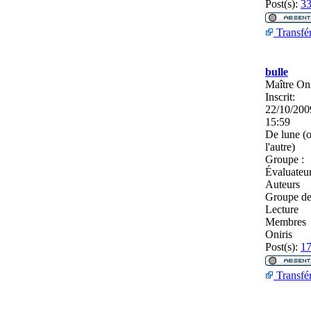
Post(s):
3
Transfé
bulle
Maître On
Inscrit:
22/10/200
15:59
De
lune (
l'autre)
Groupe :
Évaluateu
Auteurs
Groupe d
Lecture
Membres
Oniris
Post(s):
1
Transfé