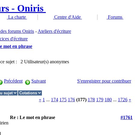
La charte
Centre d'Aide
Forums
 des forums Oniris
-
Ateliers d'écriture
ices d'écriture
e mot en phrase
 ce sujet : 2 Utilisateur(s) anonymes
Précédent
Suivant
S'enregistrer pour contribuer
«
1
...
174
175
176
(177)
178
179
180
...
1726
»
Re : Le mot en phrase
#1761
irien
1