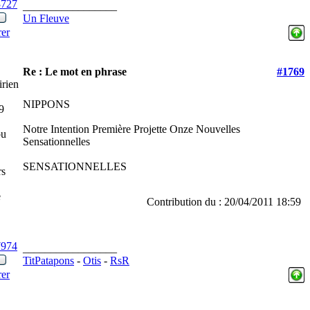
3727
_________________
Un Fleuve
rer
Re : Le mot en phrase
#1769
irien
NIPPONS
9
Notre Intention Première Projette Onze Nouvelles
ou
Sensationnelles
SENSATIONNELLES
rs
e
Contribution du : 20/04/2011 18:59
7974
_________________
TitPatapons
-
Otis
-
RsR
rer