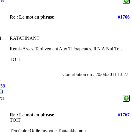
rer
Re : Le mot en phrase
#1766
1
RATATINANT
Remis Assez Tardivement Aux Thérapeutes, Il N'A Nul Toit.
e
TOIT
Contribution du : 20/04/2011 13:27
rs
158
rer
Re : Le mot en phrase
#1767
TOIT
Téméraire Odile Invoque Toutankhamon