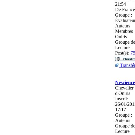
21:54
De
France
Groupe :
Évaluateu
Auteurs
Membres
Oniris
Groupe d
Lecture
Post(s):
7
Transfé
Nescience
Chevalier
d'Oniris
Inscrit:
26/01/201
17:17
Groupe :
Auteurs
Groupe d
Lecture