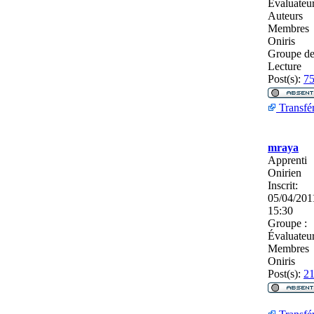
Évaluateu
Auteurs
Membres
Oniris
Groupe d
Lecture
Post(s):
7
Transfé
mraya
Apprenti
Onirien
Inscrit:
05/04/201
15:30
Groupe :
Évaluateu
Membres
Oniris
Post(s):
2