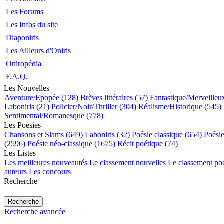
Les Forums
Les Infos du site
Diaponiris
Les Ailleurs d'Oniris
Oniropédia
F.A.Q.
Les Nouvelles
Aventure/Epopée (128)
Brèves littéraires (57)
Fantastique/Merveilleu
Laboniris (21)
Policier/Noir/Thriller (304)
Réalisme/Historique (545)
Sentimental/Romanesque (778)
Les Poésies
Chansons et Slams (649)
Laboniris (32)
Poésie classique (654)
Poési
(2596)
Poésie néo-classique (1675)
Récit poétique (74)
Les Listes
Les meilleures nouveautés
Le classement nouvelles
Le classement po
auteurs
Les concours
Recherche
Recherche avancée