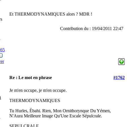
Et THERMODYNAMIQUES alors ? MDR !
rs
Contribution du : 19/04/2011 22:47
e
565
rer
Re : Le mot en phrase
#1762
Je m'en occupe, je m'en occupe.
1
THERMODYNAMIQUES
Tu Hurles, Ébahi. Rien, Mon Ornithorynque Du Yémen,
N'Aura Meilleure Image Qu'Une Escale Sépulcrale.
e
SEPULCRALE