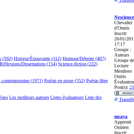
Transfé
Nescience
Chevalier
d'Oniris
Inscrit:
26/01/201
17:17
Groupe :
Auteurs
x (592)
Horreur/Épouvante (112)
Humour/Détente (407)
Groupe d
Réflexions/Dissertations (154)
Science-fiction (222)
Lecture
Membres
Oniris
e contemporaine (1971)
Poésie en prose (552)
Poésie libre
Évaluateu
Post(s):
2
ésies
Les meilleurs auteurs
Listes évaluateurs
Liste des
Transfé
mraya
Apprenti
Onirien
Inscrit: