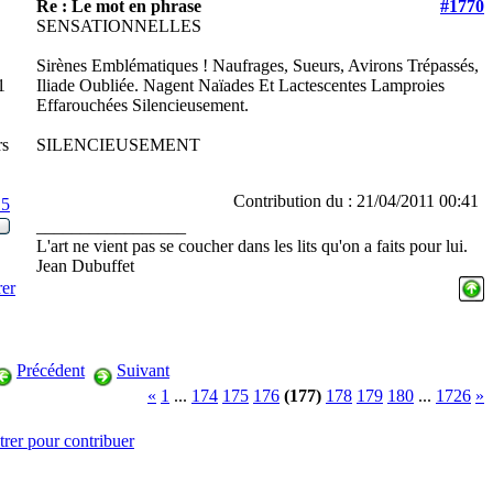
Re : Le mot en phrase
#1770
SENSATIONNELLES
Sirènes Emblématiques ! Naufrages, Sueurs, Avirons Trépassés,
1
Iliade Oubliée. Nagent Naïades Et Lactescentes Lamproies
Effarouchées Silencieusement.
rs
SILENCIEUSEMENT
Contribution du : 21/04/2011 00:41
15
_________________
L'art ne vient pas se coucher dans les lits qu'on a faits pour lui.
Jean Dubuffet
rer
Précédent
Suivant
«
1
...
174
175
176
(177)
178
179
180
...
1726
»
trer pour contribuer