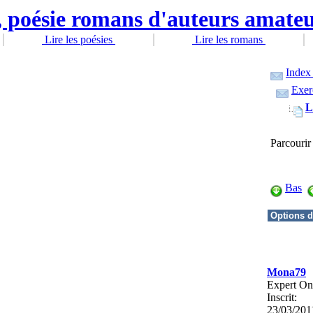
Lire les poésies
Lire les romans
Index
Exerc
L
Parcourir
Bas
Mona79
Expert On
Inscrit:
23/03/201