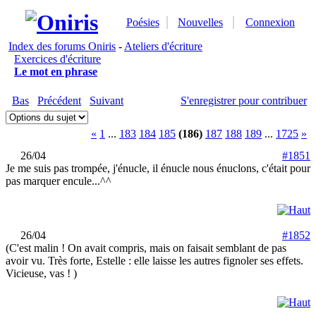
Poésies
Nouvelles
Connexion
Index des forums Oniris
-
Ateliers d'écriture
Exercices d'écriture
Le mot en phrase
Bas
Précédent
Suivant
S'enregistrer pour contribuer
«
1
...
183
184
185
(186)
187
188
189
...
1725
»
26/04
#1851
Je me suis pas trompée, j'énucle, il énucle nous énuclons, c'était pour
pas marquer encule...^^
26/04
#1852
(C'est malin ! On avait compris, mais on faisait semblant de pas
avoir vu. Très forte, Estelle : elle laisse les autres fignoler ses effets.
Vicieuse, vas !
)