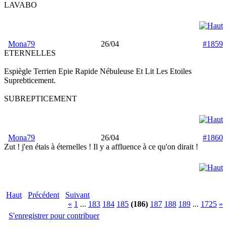
LAVABO
Mona79
26/04
#1859
ETERNELLES
Espiègle Terrien Epie Rapide Nébuleuse Et Lit Les Etoiles
Suprebticement.
SUBREPTICEMENT
Mona79
26/04
#1860
Zut ! j'en étais à éternelles ! Il y a affluence à ce qu'on dirait !
Haut
Précédent
Suivant
«
1
...
183
184
185
(186)
187
188
189
...
1725
»
S'enregistrer pour contribuer