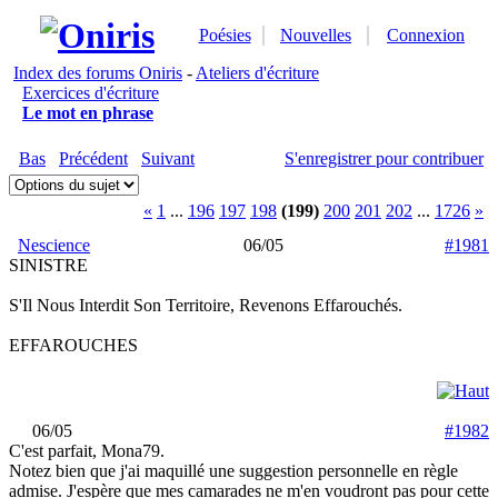
Poésies
Nouvelles
Connexion
Index des forums Oniris
-
Ateliers d'écriture
Exercices d'écriture
Le mot en phrase
Bas
Précédent
Suivant
S'enregistrer pour contribuer
«
1
...
196
197
198
(199)
200
201
202
...
1726
»
Nescience
06/05
#1981
SINISTRE
S'Il Nous Interdit Son Territoire, Revenons Effarouchés.
EFFAROUCHES
06/05
#1982
C'est parfait, Mona79.
Notez bien que j'ai maquillé une suggestion personnelle en règle
admise. J'espère que mes camarades ne m'en voudront pas pour cette