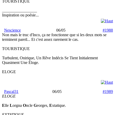
TOURISTIQUE
_________________
Inspiration ou poésie...
Nescience
06/05
#1988
Non mais le truc d'Inco, ça ne fonctionne que si les deux mots se
terminent pareil... Et c'est assez rarement le cas.
TOURISTIQUE
Turbulent, Onirique, Un Rêve Indécis Se Tient Initialement
Quasiment Une Éloge.
ELOGE
Pascal31
06/05
#1989
ELOGE
E
lle
L
orgna
O
ncle
G
eorges,
E
xtatique.
EXTATIQUE