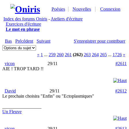
Poésies
Nouvelles
Connexion
Index des forums Oniris
-
Ateliers d'écriture
Exercices d'écriture
Le mot en phrase
Bas
Précédent
Suivant
S'enregistrer pour contribuer
«
1
...
259
260
261
(262)
263
264
265
...
1726
»
vicon
29/11
#2611
AIE ! TROP TARD !!
David
29/11
#2612
Le prochain choisira "Enfin" ou "Ectoplasmiques"
_________________
Un Fleuve
vicon
29/11
#2613