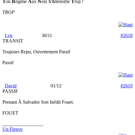
T
on
R
égime
A
ux
N
oix
S
'
I
ntensifie
T
rop !
TROP
Lyn
30/11
#2618
TRANSIT
Toujours Repu, Ouvertement Passif
Passif
David
01/12
#2619
PASSIF
Prenant À Salvador Son Inédit Fouet.
FOUET
_________________
Un Fleuve