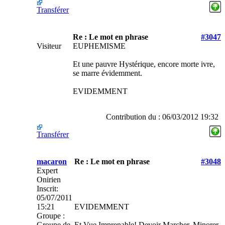
Transférer
Re : Le mot en phrase
#3047
Visiteur
EUPHEMISME
Et une pauvre Hystérique, encore morte ivre,
se marre évidemment.
EVIDEMMENT
Contribution du : 06/03/2012 19:32
Transférer
macaron
Re : Le mot en phrase
#3048
Expert
Onirien
Inscrit:
05/07/2011
15:21
EVIDEMMENT
Groupe :
Groupe de
Et Vue Imprenable! Devoir Marcher, Minorer