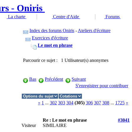
La charte
Centre d'Aide
Forums
Index des forums Oniris
-
Ateliers d'écriture
Exercices d'écriture
Le mot en phrase
Parcourir ce sujet : 1 Utilisateur(s) anonymes
Bas
Précédent
Suivant
S'enregistrer pour contribuer
«
1
...
302
303
304
(305)
306
307
308
...
1725
»
Re : Le mot en phrase
#3041
Visiteur
SIMILAIRE