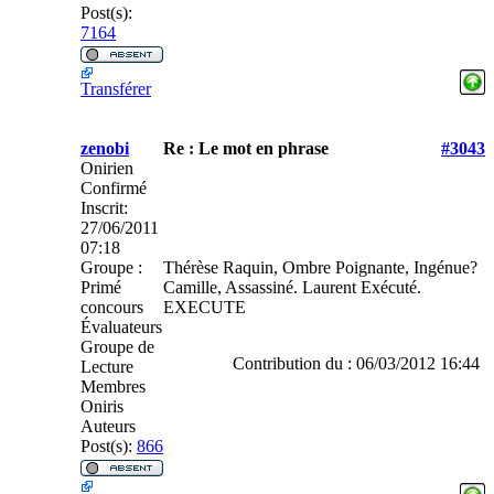
Post(s):
7164
Transférer
zenobi
Re : Le mot en phrase
#3043
Onirien
Confirmé
Inscrit:
27/06/2011
07:18
Groupe :
Thérèse Raquin, Ombre Poignante, Ingénue?
Primé
Camille, Assassiné. Laurent Exécuté.
concours
EXECUTE
Évaluateurs
Groupe de
Contribution du : 06/03/2012 16:44
Lecture
Membres
Oniris
Auteurs
Post(s):
866