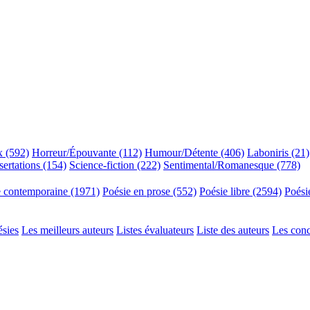
x (592)
Horreur/Épouvante (112)
Humour/Détente (406)
Laboniris (21)
sertations (154)
Science-fiction (222)
Sentimental/Romanesque (778)
e contemporaine (1971)
Poésie en prose (552)
Poésie libre (2594)
Poési
ésies
Les meilleurs auteurs
Listes évaluateurs
Liste des auteurs
Les con