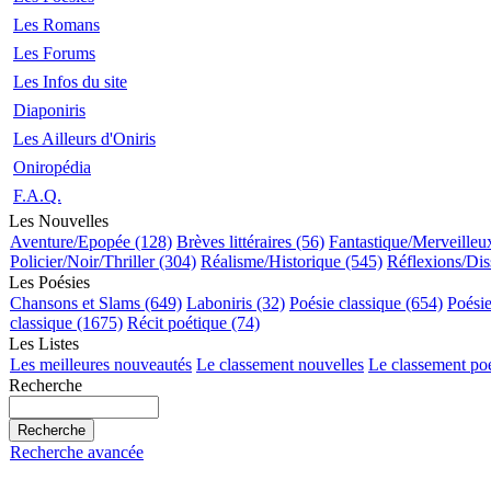
Les Romans
Les Forums
Les Infos du site
Diaponiris
Les Ailleurs d'Oniris
Oniropédia
F.A.Q.
Les Nouvelles
Aventure/Epopée (128)
Brèves littéraires (56)
Fantastique/Merveilleu
Policier/Noir/Thriller (304)
Réalisme/Historique (545)
Réflexions/Dis
Les Poésies
Chansons et Slams (649)
Laboniris (32)
Poésie classique (654)
Poési
classique (1675)
Récit poétique (74)
Les Listes
Les meilleures nouveautés
Le classement nouvelles
Le classement po
Recherche
Recherche avancée