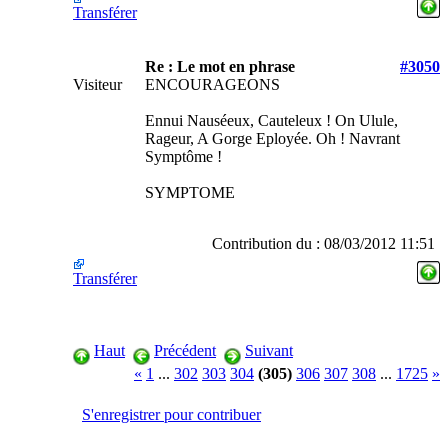
Transférer
Re : Le mot en phrase
#3050
Visiteur
ENCOURAGEONS
Ennui Nauséeux, Cauteleux ! On Ulule,
Rageur, A Gorge Eployée. Oh ! Navrant
Symptôme !
SYMPTOME
Contribution du : 08/03/2012 11:51
Transférer
Haut
Précédent
Suivant
«
1
...
302
303
304
(305)
306
307
308
...
1725
»
S'enregistrer pour contribuer