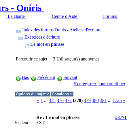
La charte
Centre d'Aide
Forums
Index des forums Oniris
-
Ateliers d'écriture
Exercices d'écriture
Le mot en phrase
Parcourir ce sujet : 3 Utilisateur(s) anonymes
Bas
Précédent
Suivant
S'enregistrer pour contribuer
«
1
...
375
376
377
(378)
379
380
381
...
1725
»
Re : Le mot en phrase
#3771
Visiteur
EST