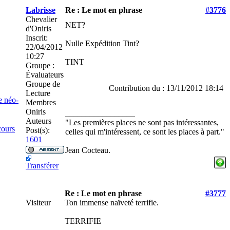
Labrisse
Re : Le mot en phrase
#3776
Chevalier
NET?
d'Oniris
Inscrit:
Nulle Expédition Tint?
22/04/2012
10:27
TINT
Groupe :
Évaluateurs
Groupe de
Contribution du : 13/11/2012 18:14
Lecture
e néo-
Membres
Oniris
_________________
Auteurs
"Les premières places ne sont pas intéressantes,
cours
Post(s):
celles qui m'intéressent, ce sont les places à part."
1601
Jean Cocteau.
Transférer
Re : Le mot en phrase
#3777
Visiteur
Ton immense naïveté terrifie.
TERRIFIE