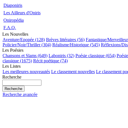
Diaponiris
Les Ailleurs d'Oniris
Oniropédia
F.A.Q.
Les Nouvelles
Aventure/Epopée (128)
Brèves littéraires (56)
Fantastique/Merveilleu
Policier/Noir/Thriller (304)
Réalisme/Historique (545)
Réflexions/Dis
Les Poésies
Chansons et Slams (649)
Laboniris (32)
Poésie classique (654)
Poési
classique (1675)
Récit poétique (74)
Les Listes
Les meilleures nouveautés
Le classement nouvelles
Le classement po
Recherche
Recherche avancée