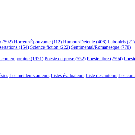
x (592)
Horreur/Épouvante (112)
Humour/Détente (406)
Laboniris (21)
sertations (154)
Science-fiction (222)
Sentimental/Romanesque (778)
e contemporaine (1971)
Poésie en prose (552)
Poésie libre (2594)
Poési
ésies
Les meilleurs auteurs
Listes évaluateurs
Liste des auteurs
Les con