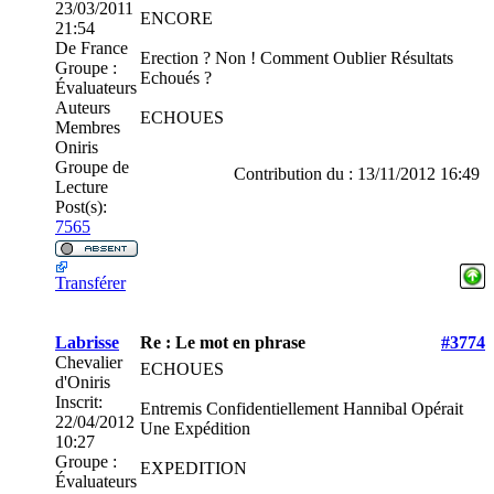
23/03/2011
ENCORE
21:54
De
France
Erection ? Non ! Comment Oublier Résultats
Groupe :
Echoués ?
Évaluateurs
Auteurs
ECHOUES
Membres
Oniris
Groupe de
Contribution du : 13/11/2012 16:49
Lecture
Post(s):
7565
Transférer
Labrisse
Re : Le mot en phrase
#3774
Chevalier
ECHOUES
d'Oniris
Inscrit:
Entremis Confidentiellement Hannibal Opérait
22/04/2012
Une Expédition
10:27
Groupe :
EXPEDITION
Évaluateurs