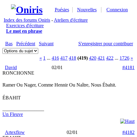
Poésies
Nouvelles
Connexion
Index des forums Oniris
-
Ateliers d'écriture
Exercices d'écriture
Le mot en phrase
Bas
Précédent
Suivant
S'enregistrer pour contribuer
«
1
...
416
417
418
(419)
420
421
422
...
1726
»
David
02/01
#4181
RONCHONNE
Ramer Ou Nager, Comme Hennir Ou Naître, Nous Ébahit.
ÉBAHIT
_________________
Un Fleuve
Artexflow
02/01
#4182