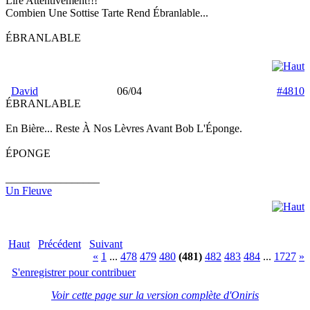
Lire Attentivement!!!
Combien Une Sottise Tarte Rend Ébranlable...
ÉBRANLABLE
David
06/04
#4810
ÉBRANLABLE
En Bière... Reste À Nos Lèvres Avant Bob L'Éponge.
ÉPONGE
_________________
Un Fleuve
Haut
Précédent
Suivant
«
1
...
478
479
480
(481)
482
483
484
...
1727
»
S'enregistrer pour contribuer
Voir cette page sur la version complète d'Oniris