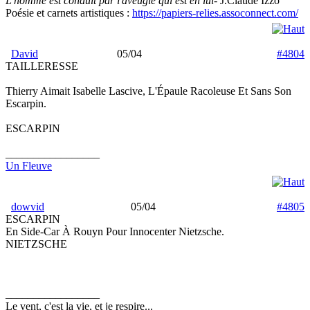
L'homme est conduit par l'aveugle qui est en lui
- J.Claude Izzo
Poésie et carnets artistiques :
https://papiers-relies.assoconnect.com/
David
05/04
#4804
TAILLERESSE
Thierry Aimait Isabelle Lascive, L'Épaule Racoleuse Et Sans Son
Escarpin.
ESCARPIN
_________________
Un Fleuve
dowvid
05/04
#4805
ESCARPIN
En Side-Car À Rouyn Pour Innocenter Nietzsche.
NIETZSCHE
_________________
Le vent, c'est la vie, et je respire...