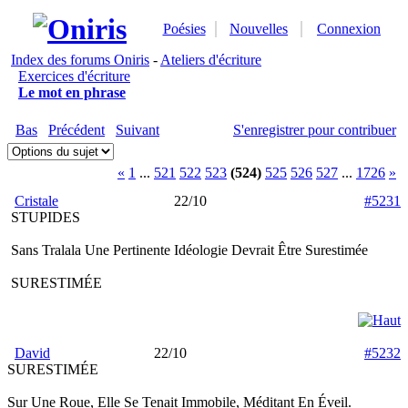
Poésies
Nouvelles
Connexion
Index des forums Oniris
-
Ateliers d'écriture
Exercices d'écriture
Le mot en phrase
Bas
Précédent
Suivant
S'enregistrer pour contribuer
«
1
...
521
522
523
(524)
525
526
527
...
1726
»
Cristale
22/10
#5231
STUPIDES
Sans Tralala Une Pertinente Idéologie Devrait Être Surestimée
SURESTIMÉE
David
22/10
#5232
SURESTIMÉE
Sur Une Roue, Elle Se Tenait Immobile, Méditant En Éveil.