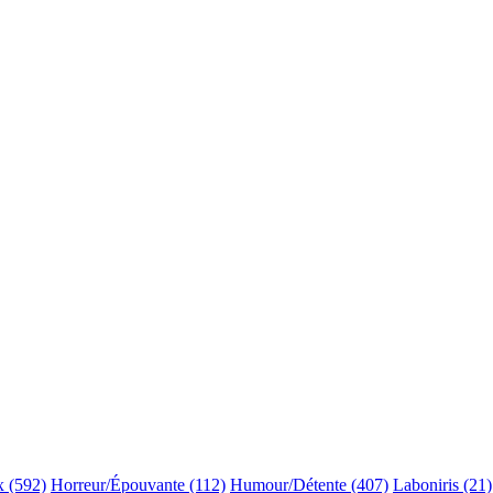
x (592)
Horreur/Épouvante (112)
Humour/Détente (407)
Laboniris (21)