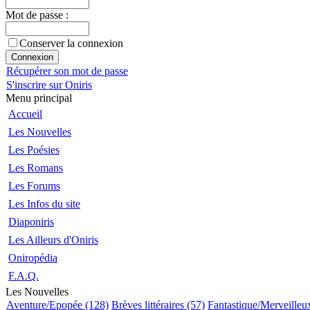
Mot de passe :
Conserver la connexion
Récupérer son mot de passe
S'inscrire sur Oniris
Menu principal
Accueil
Les Nouvelles
Les Poésies
Les Romans
Les Forums
Les Infos du site
Diaponiris
Les Ailleurs d'Oniris
Oniropédia
F.A.Q.
Les Nouvelles
Aventure/Epopée (128)
Brèves littéraires (57)
Fantastique/Merveilleu