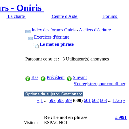
La charte
Centre d'Aide
Forums
Index des forums Oniris
-
Ateliers d'écriture
Exercices d'écriture
Le mot en phrase
Parcourir ce sujet : 3 Utilisateur(s) anonymes
Bas
Précédent
Suivant
S'enregistrer pour contribuer
«
1
...
597
598
599
(600)
601
602
603
...
1726
»
Re : Le mot en phrase
#5991
Visiteur
ESPAGNOL