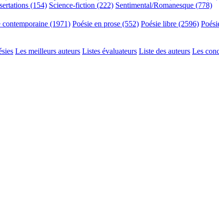
sertations (154)
Science-fiction (222)
Sentimental/Romanesque (778)
e contemporaine (1971)
Poésie en prose (552)
Poésie libre (2596)
Poési
ésies
Les meilleurs auteurs
Listes évaluateurs
Liste des auteurs
Les con