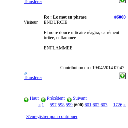
Transférer
Re : Le mot en phrase
#6000
Visiteur
ENDURCIE
Et notre douce urticaire réagira, carrément
irritée, enflammée
ENFLAMMEE
Contribution du : 19/04/2014 07:47
Transférer
Haut
Précédent
Suivant
«
1
...
597
598
599
(600)
601
602
603
...
1726
»
S'enregistrer pour contribuer