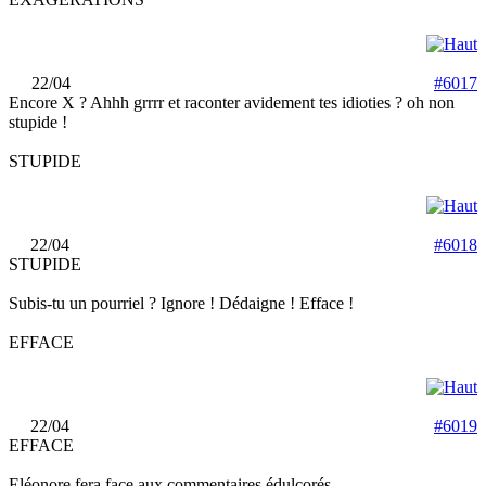
22/04
#6017
Encore X ? Ahhh grrrr et raconter avidement tes idioties ? oh non
stupide !
STUPIDE
22/04
#6018
STUPIDE
Subis-tu un pourriel ? Ignore ! Dédaigne ! Efface !
EFFACE
22/04
#6019
EFFACE
Eléonore fera face aux commentaires édulcorés