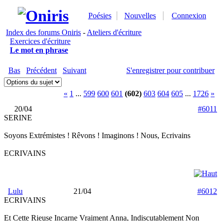
Poésies
Nouvelles
Connexion
Index des forums Oniris
-
Ateliers d'écriture
Exercices d'écriture
Le mot en phrase
Bas
Précédent
Suivant
S'enregistrer pour contribuer
«
1
...
599
600
601
(602)
603
604
605
...
1726
»
20/04
#6011
SERINE
Soyons Extrémistes ! Rêvons ! Imaginons ! Nous, Ecrivains
ECRIVAINS
Lulu
21/04
#6012
ECRIVAINS
Et Cette Rieuse Incarne Vraiment Anna, Indiscutablement Non