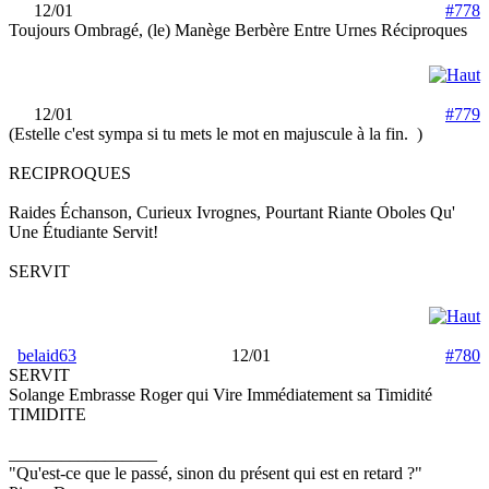
12/01
#778
Toujours Ombragé, (le) Manège Berbère Entre Urnes Réciproques
12/01
#779
(Estelle c'est sympa si tu mets le mot en majuscule à la fin.
)
RECIPROQUES
Raides Échanson, Curieux Ivrognes, Pourtant Riante Oboles Qu'
Une Étudiante Servit!
SERVIT
belaid63
12/01
#780
SERVIT
Solange Embrasse Roger qui Vire Immédiatement sa Timidité
TIMIDITE
_________________
"Qu'est-ce que le passé, sinon du présent qui est en retard ?"