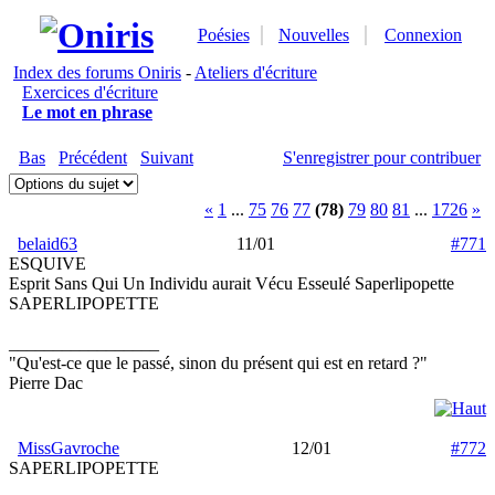
Poésies
Nouvelles
Connexion
Index des forums Oniris
-
Ateliers d'écriture
Exercices d'écriture
Le mot en phrase
Bas
Précédent
Suivant
S'enregistrer pour contribuer
«
1
...
75
76
77
(78)
79
80
81
...
1726
»
belaid63
11/01
#771
ESQUIVE
Esprit Sans Qui Un Individu aurait Vécu Esseulé Saperlipopette
SAPERLIPOPETTE
_________________
"Qu'est-ce que le passé, sinon du présent qui est en retard ?"
Pierre Dac
MissGavroche
12/01
#772
SAPERLIPOPETTE