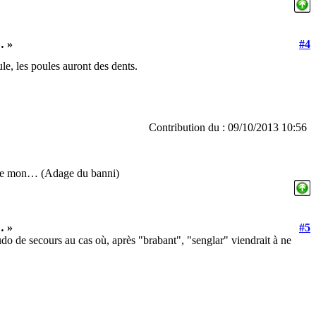
… »
#4
le, les poules auront des dents.
Contribution du : 09/10/2013 10:56
 que mon… (Adage du banni)
… »
#5
udo de secours au cas où, après "brabant", "senglar" viendrait à ne