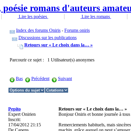
Lire les poésies
Lire les romans
Index des forums Oniris
-
Forums oniris
Discussions sur les publications
Retours sur « Le choix dans la… »
Parcourir ce sujet : 1 Utilisateur(s) anonymes
Bas
Précédent
Suivant
Pepito
Retours sur « Le choix dans la… »
Expert Onirien
Bonjour Oniris et bonne journée à tous 
Inscrit:
17/04/2012 21:15
Remerciements habituels, mais sincères
De
Capens
machin, grâce auquel on peut s’amuser