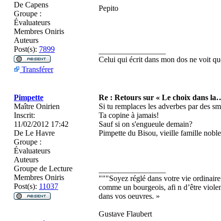
De
Capens
Pepito
Groupe :
Évaluateurs
Membres Oniris
Auteurs
Post(s):
7899
_________________
Celui qui écrit dans mon dos ne voit
Transférer
Pimpette
Re : Retours sur « Le choix dans la
Maître Onirien
Si tu remplaces les adverbes par des smi
Inscrit:
Ta copine à jamais!
11/02/2012 17:42
Sauf si on s'engueule demain?
De
Le Havre
Pimpette du Bisou, vieille famille nobl
Groupe :
Évaluateurs
Auteurs
Groupe de Lecture
_________________
Membres Oniris
"""Soyez réglé dans votre vie ordinaire
Post(s):
11037
comme un bourgeois, afi n d’être violent
dans vos oeuvres. »
Gustave Flaubert