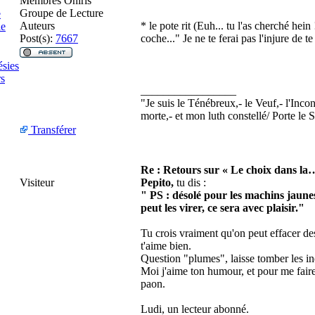
Membres Oniris
Groupe de Lecture
e
Auteurs
* le pote rit (Euh... tu l'as cherché hein
ie
Post(s):
7667
coche..." Je ne te ferai pas l'injure de t
ésies
s
_________________
"Je suis le Ténébreux,- le Veuf,- l'Inco
morte,- et mon luth constellé/ Porte le
Transférer
Re : Retours sur « Le choix dans la
Visiteur
Pepito,
tu dis :
" PS : désolé pour les machins jaunes
peut les virer, ce sera avec plaisir."
Tu crois vraiment qu'on peut effacer de
t'aime bien.
Question "plumes", laisse tomber les ind
Moi j'aime ton humour, et pour me fair
paon.
Ludi, un lecteur abonné.