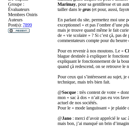
Groupe :
Marimay
, pour sa gentillesse et un au
Évaluateurs
tailler dans le
gras
(et pour, aussi, fay
Membres Oniris
Auteurs
En parlant du site, permettez moi une pe
Post(s):
7899
exceptionnel » et pas l’ombre d’une
pl
mais je trouve quand même le fait curie
de « vie scolaire » ? Si c’est çà, pas d
commentateurs compte pour du beurre et
Pour en revenir à nos moutons. Le «
Ch
blague destinée à expliquer le fonction
expliquant le fonctionnement de la bour
quand çà redescend, on se retrouve le n
Pour ceux qui s’intéressent au sujet, j
technique, mais très bien fait.
@
Socque
: très content de votre « donn
mon « sac à dos » n’ait pas eu vos faveu
actuel de nos sociétés.
Pour le « mode languissant » je plaide co
@
Jano
: merci d’avoir apprécié le sac à
mais bon, j’ai manqué un brin d’imagin