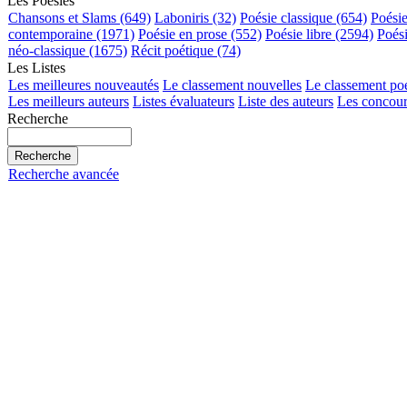
Les Poésies
Chansons et Slams (649)
Laboniris (32)
Poésie classique (654)
Poési
contemporaine (1971)
Poésie en prose (552)
Poésie libre (2594)
Poés
néo-classique (1675)
Récit poétique (74)
Les Listes
Les meilleures nouveautés
Le classement nouvelles
Le classement po
Les meilleurs auteurs
Listes évaluateurs
Liste des auteurs
Les concour
Recherche
Recherche avancée