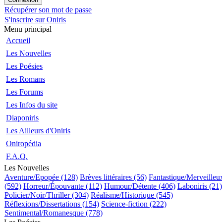
Récupérer son mot de passe
S'inscrire sur Oniris
Menu principal
Accueil
Les Nouvelles
Les Poésies
Les Romans
Les Forums
Les Infos du site
Diaponiris
Les Ailleurs d'Oniris
Oniropédia
F.A.Q.
Les Nouvelles
Aventure/Epopée (128)
Brèves littéraires (56)
Fantastique/Merveilleu
(592)
Horreur/Épouvante (112)
Humour/Détente (406)
Laboniris (21)
Policier/Noir/Thriller (304)
Réalisme/Historique (545)
Réflexions/Dissertations (154)
Science-fiction (222)
Sentimental/Romanesque (778)