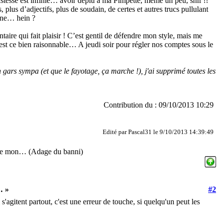
stesse est infinie… avoir déplu à ma Pimpette, même un peu, snif !!
 plus d’adjectifs, plus de soudain, de certes et autres trucs pullulant
ine… hein ?
aire qui fait plaisir ! C’est gentil de défendre mon style, mais me
est ce bien raisonnable… A jeudi soir pour régler nos comptes sous le
 gars sympa (et que le fayotage, ça marche !), j'ai supprimé toutes les
Contribution du : 09/10/2013 10:29
Edité par Pascal31 le 9/10/2013 14:39:49
 que mon… (Adage du banni)
… »
#2
s'agitent partout, c'est une erreur de touche, si quelqu'un peut les