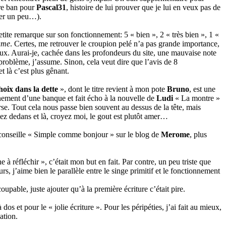
tre ban pour
Pascal31
, histoire de lui prouver que je lui en veux pas de
oter un peu…).
tite remarque sur son fonctionnement: 5 « bien », 2 « très bien », 1 «
ume
. Certes, me retrouver le croupion pelé n’a pas grande importance,
ux. Aurai-je, cachée dans les profondeurs du site, une mauvaise note
e problème, j’assume. Sinon, cela veut dire que l’avis de 8
 là c’est plus gênant.
oix dans la dette
», dont le titre revient à mon pote
Bruno
, est une
nement d’une banque et fait écho à la nouvelle de
Ludi
« La montre »
se. Tout cela nous passe bien souvent au dessus de la tête, mais
ez dedans et là, croyez moi, le gout est plutôt amer…
e conseille « Simple comme bonjour » sur le blog de
Merome
, plus
e à réfléchir », c’était mon but en fait. Par contre, un peu triste que
rs, j’aime bien le parallèle entre le singe primitif et le fonctionnement
upable, juste ajouter qu’à la première écriture c’était pire.
 dos et pour le « jolie écriture ». Pour les péripéties, j’ai fait au mieux,
ation.