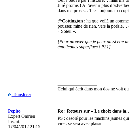
Ouf ! Sauvé par l’histoire… mais ma tri
Juré promis ! A l’avenir plus d’adverbes,
dans ma prose… T’es toujours ma cop
@
Cottington
: ha que voilà un comment
pousser, mine de rien, vers la poésie… 
« Soleil ».
[Pour prouver que je peux aussi être un
émoticones superflues ! P31]
_________________
Celui qui écrit dans mon dos ne voit
Transférer
Pepito
Re : Retours sur « Le choix dans la
Expert Onirien
PS : désolé pour les machins jaunes qui 
Inscrit:
virer, se sera avec plaisir.
17/04/2012 21:15