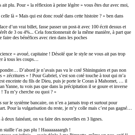
s ait plu. Pour « la réflexion à peine légère » vous êtes dur avec moi,
celle là « Mais qui est donc roulé dans cette histoire ? » ben dans
ace d’un vrai billet, fasse passer un post-it avec 100 écrit dessus et
térêt de 3 ou 4%... Cela fonctionnerait de la même manière, à part que
 faire des bénéfices avec rien dans les poches
science » avoué, capitaine ! Désolé que le style ne vous ait pas trop
er à tous les coups…
é répondre… D’abord je n’avais pas vu le coté Shininguien et pas non
s « zécritures » ! Pour Gabriel, s’est son coté touche à tout qui m’a
 est enceinte du fils de Dieu, puis je porte le Coran à Mahomet, … il
n Yanne, tu vois pas que dans la précipitation il se goure et inverse
t ! Tu m’y cherche ou quoi ? »
 sur le système bancaire, on n’en a jamais trop et surtout pour
art. Pour la vulgarisation du reste, je m’y colle mais c’est pas gagné…
à deux fainéant, on va faire des nouvelles en 3 lignes.
 staïlle t’as pas plu ! Haaaaaaaargh !