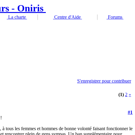
La charte
Centre d'Aide
Forums
S'enregistrer pour contribuer
(1)
2
»
#1
!
, à tous les femmes et hommes de bonne volonté faisant fonctionner le
 et rencontrer plein de gens sympas. Un ban supplémentaire pour