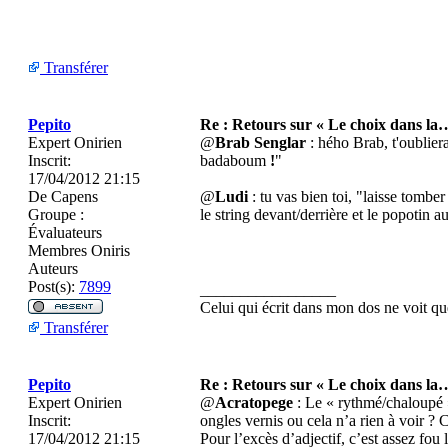
Transférer
Pepito
Re : Retours sur « Le choix dans la
Expert Onirien
@
Brab Senglar
: hého Brab, t'oublie
Inscrit:
badaboum
!
"
17/04/2012 21:15
De
Capens
@
Ludi
: tu vas bien toi, "laisse tomber
Groupe :
le string devant/derrière et le popotin a
Évaluateurs
Membres Oniris
Auteurs
Post(s):
7899
_________________
Celui qui écrit dans mon dos ne voit
Transférer
Pepito
Re : Retours sur « Le choix dans la
Expert Onirien
@
Acratopege
: Le « rythmé/chaloupé » 
Inscrit:
ongles vernis ou cela n’a rien à voir ? 
17/04/2012 21:15
Pour l’excès d’adjectif, c’est assez fou