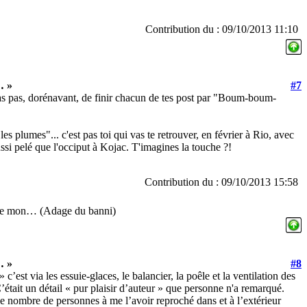
Contribution du : 09/10/2013 11:10
… »
#7
ras pas, dorénavant, de finir chacun de tes post par "Boum-boum-
 les plumes"... c'est pas toi qui vas te retrouver, en février à Rio, avec
ussi pelé que l'occiput à Kojac. T'imagines la touche ?!
Contribution du : 09/10/2013 15:58
 que mon… (Adage du banni)
… »
#8
c’est via les essuie-glaces, le balancier, la poêle et la ventilation des
C’était un détail « pur plaisir d’auteur » que personne n'a remarqué.
 le nombre de personnes à me l’avoir reproché dans et à l’extérieur