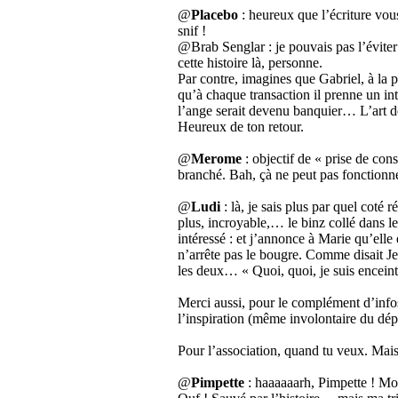
@
Placebo
: heureux que l’écriture vou
snif !
@Brab Senglar : je pouvais pas l’éviter 
cette histoire là, personne.
Par contre, imagines que Gabriel, à la pl
qu’à chaque transaction il prenne un in
l’ange serait devenu banquier… L’art de
Heureux de ton retour.
@
Merome
: objectif de « prise de con
branché. Bah, çà ne peut pas fonctionn
@
Ludi
: là, je sais plus par quel cot
plus, incroyable,… le binz collé dans le
intéressé : et j’annonce à Marie qu’elle
n’arrête pas le bougre. Comme disait Jea
les deux… « Quoi, quoi, je suis encein
Merci aussi, pour le complément d’infos
l’inspiration (même involontaire du dép
Pour l’association, quand tu veux. Mais 
@
Pimpette
: haaaaaarh, Pimpette ! Mon