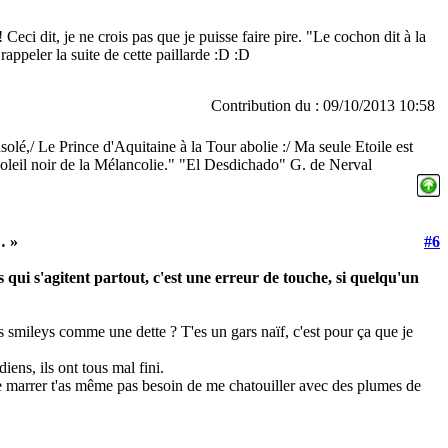
 ! Ceci dit, je ne crois pas que je puisse faire pire. "Le cochon dit à la
e rappeler la suite de cette paillarde :D :D
Contribution du : 09/10/2013 10:58
nsolé,/ Le Prince d'Aquitaine à la Tour abolie :/ Ma seule Etoile est
 Soleil noir de la Mélancolie." "El Desdichado" G. de Nerval
… »
#6
 qui s'agitent partout, c'est une erreur de touche, si quelqu'un
s smileys comme une dette ? T'es un gars naïf, c'est pour ça que je
iens, ils ont tous mal fini.
e marrer t'as même pas besoin de me chatouiller avec des plumes de