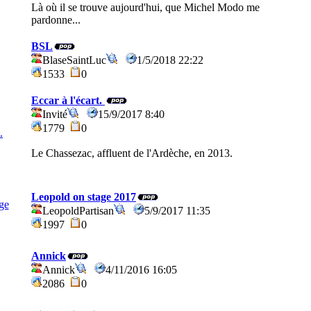
Là où il se trouve aujourd'hui, que Michel Modo me
pardonne...
BSL
BlaseSaintLuc
1/5/2018 22:22
1533
0
Eccar à l'écart.
Invité
15/9/2017 8:40
1779
0
Le Chassezac, affluent de l'Ardèche, en 2013.
Leopold on stage 2017
LeopoldPartisan
5/9/2017 11:35
1997
0
Annick
Annick
4/11/2016 16:05
2086
0