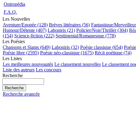
Oniropédia
F.A.Q.
Les Nouvelles
Aventure/Epopée (128)
Brèves littéraires (56)
Fantastique/Merveilleu
Humour/Détente (407)
Laboniris (21)
Policier/Noir/Thriller (304)
Réa
(154)
Science-fiction (222)
Sentimental/Romanesque (778)
Les Poésies
Chansons et Slams (649)
Laboniris (32)
Poésie classique (654)
Poési
Poésie libre (2595)
Poésie néo-classique (1675)
Récit poétique (74)
Les Listes
Les meilleures nouveautés
Le classement nouvelles
Le classement po
Liste des auteurs
Les concours
Recherche
Recherche avancée