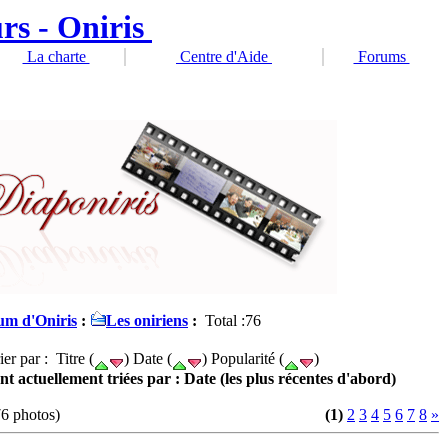
La charte
Centre d'Aide
Forums
um d'Oniris
:
Les oniriens
:
Total :76
ier par : Titre (
) Date (
) Popularité (
)
nt actuellement triées par : Date (les plus récentes d'abord)
76 photos)
(1)
2
3
4
5
6
7
8
»