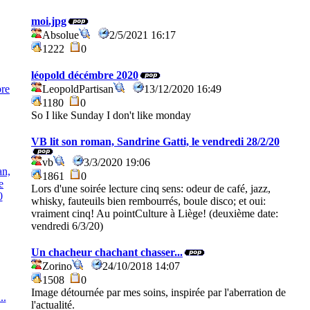
moi.jpg
Absolue
2/5/2021 16:17
1222
0
léopold décémbre 2020
LeopoldPartisan
13/12/2020 16:49
1180
0
So I like Sunday I don't like monday
VB lit son roman, Sandrine Gatti, le vendredi 28/2/20
vb
3/3/2020 19:06
1861
0
Lors d'une soirée lecture cinq sens: odeur de café, jazz,
whisky, fauteuils bien rembourrés, boule disco; et oui:
vraiment cinq! Au pointCulture à Liège! (deuxième date:
vendredi 6/3/20)
Un chacheur chachant chasser...
Zorino
24/10/2018 14:07
1508
0
Image détournée par mes soins, inspirée par l'aberration de
l'actualité.