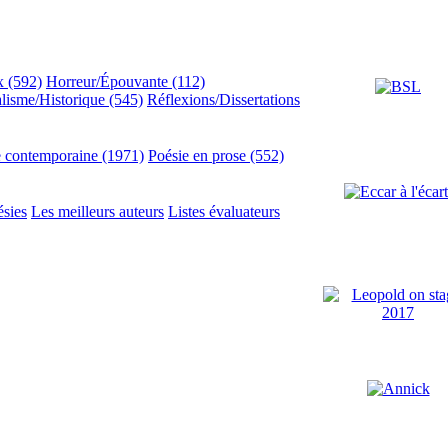
x (592)
Horreur/Épouvante (112)
lisme/Historique (545)
Réflexions/Dissertations
e contemporaine (1971)
Poésie en prose (552)
ésies
Les meilleurs auteurs
Listes évaluateurs