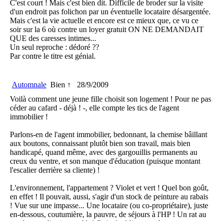
C'est court ! Mais c'est bien dit. Difficile de broder sur la visite
d'un endroit pas folichon par un éventuelle locataire désargentée.
Mais c'est la vie actuelle et encore est ce mieux que, ce vu ce
soir sur la 6 où contre un loyer gratuit ON NE DEMANDAIT
QUE des caresses intimes...
Un seul reproche : dédoré ??
Par contre le titre est génial.
Automnale
Bien ↑
28/9/2009
Voilà comment une jeune fille choisit son logement ! Pour ne pas
céder au cafard - déjà ! -, elle compte les tics de l'agent
immobilier !
Parlons-en de l'agent immobilier, bedonnant, la chemise bâillant
aux boutons, connaissant plutôt bien son travail, mais bien
handicapé, quand même, avec des gargouillis permanents au
creux du ventre, et son manque d'éducation (puisque montant
l'escalier derrière sa cliente) !
L'environnement, l'appartement ? Violet et vert ! Quel bon goût,
en effet ! Il pouvait, aussi, s'agir d'un stock de peinture au rabais
! Vue sur une impasse... Une locataire (ou co-propriétaire), juste
en-dessous, coutumière, la pauvre, de séjours à l'HP ! Un rat au