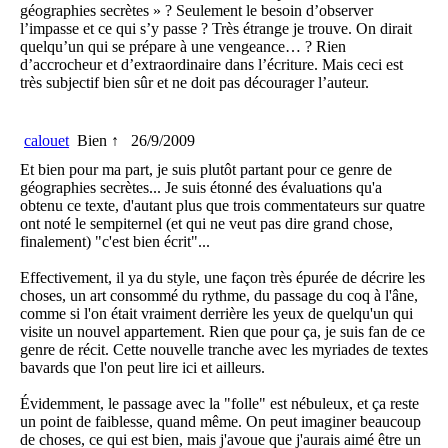
géographies secrètes » ? Seulement le besoin d’observer
l’impasse et ce qui s’y passe ? Très étrange je trouve. On dirait
quelqu’un qui se prépare à une vengeance… ? Rien
d’accrocheur et d’extraordinaire dans l’écriture. Mais ceci est
très subjectif bien sûr et ne doit pas décourager l’auteur.
calouet
Bien ↑
26/9/2009
Et bien pour ma part, je suis plutôt partant pour ce genre de
géographies secrètes... Je suis étonné des évaluations qu'a
obtenu ce texte, d'autant plus que trois commentateurs sur quatre
ont noté le sempiternel (et qui ne veut pas dire grand chose,
finalement) "c'est bien écrit"...
Effectivement, il ya du style, une façon très épurée de décrire les
choses, un art consommé du rythme, du passage du coq à l'âne,
comme si l'on était vraiment derrière les yeux de quelqu'un qui
visite un nouvel appartement. Rien que pour ça, je suis fan de ce
genre de récit. Cette nouvelle tranche avec les myriades de textes
bavards que l'on peut lire ici et ailleurs.
Évidemment, le passage avec la "folle" est nébuleux, et ça reste
un point de faiblesse, quand même. On peut imaginer beaucoup
de choses, ce qui est bien, mais j'avoue que j'aurais aimé être un