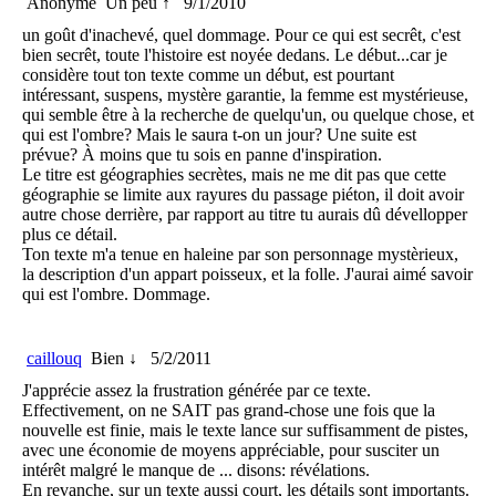
Anonyme
Un peu ↑
9/1/2010
un goût d'inachevé, quel dommage. Pour ce qui est secrêt, c'est
bien secrêt, toute l'histoire est noyée dedans. Le début...car je
considère tout ton texte comme un début, est pourtant
intéressant, suspens, mystère garantie, la femme est mystérieuse,
qui semble être à la recherche de quelqu'un, ou quelque chose, et
qui est l'ombre? Mais le saura t-on un jour? Une suite est
prévue? À moins que tu sois en panne d'inspiration.
Le titre est géographies secrètes, mais ne me dit pas que cette
géographie se limite aux rayures du passage piéton, il doit avoir
autre chose derrière, par rapport au titre tu aurais dû dévellopper
plus ce détail.
Ton texte m'a tenue en haleine par son personnage mystèrieux,
la description d'un appart poisseux, et la folle. J'aurai aimé savoir
qui est l'ombre. Dommage.
caillouq
Bien ↓
5/2/2011
J'apprécie assez la frustration générée par ce texte.
Effectivement, on ne SAIT pas grand-chose une fois que la
nouvelle est finie, mais le texte lance sur suffisamment de pistes,
avec une économie de moyens appréciable, pour susciter un
intérêt malgré le manque de ... disons: révélations.
En revanche, sur un texte aussi court, les détails sont importants.