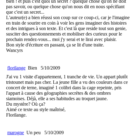
bien ! et puis c'est quoi un secret ? quelque chose qu'on ne doit
pas savoir, ou quelque chose qu'on nous dit en nous spécifiant
que c'est un secret...
L'auteur(e) a bien réussi son coup sur ce coup-ci, car je l'imagine
en train de sourire en coin à voir les gens imaginer des histoires
et des intrigues à son texte. Et c'est là que reside tout son genie,
susciter des questionnements et mobiliser des curieux pour le
prochain rendez-vous... moi j'y serai et te lirai avec plaisir.
Bon style d'écriture en passant, ça se lit d'une traite.
Wancyrs
florilange
Bien
5/10/2009
J'ai vu 1 visite d'appartement, 1 tranche de vie. Un appart plutôt
tristounet mais pas cher. La jeune fille a vu des couleurs dans ce
concert de terne, imaginé 1 colibri dans la cage repeinte, pris
l'appart à cause des géographies secrètes & des ombres
siamoises. Déjà, elle a ses habitudes au troquet jaune.
Du mystère? Où ça?
Aimé ce texte au style maîtrisé,
Florilange.
marogne
Un peu
5/10/2009