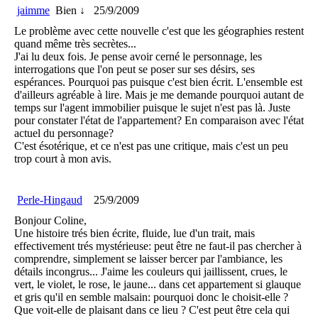
jaimme
Bien ↓
25/9/2009
Le problème avec cette nouvelle c'est que les géographies restent
quand même très secrètes...
J'ai lu deux fois. Je pense avoir cerné le personnage, les
interrogations que l'on peut se poser sur ses désirs, ses
espérances. Pourquoi pas puisque c'est bien écrit. L'ensemble est
d'ailleurs agréable à lire. Mais je me demande pourquoi autant de
temps sur l'agent immobilier puisque le sujet n'est pas là. Juste
pour constater l'état de l'appartement? En comparaison avec l'état
actuel du personnage?
C'est ésotérique, et ce n'est pas une critique, mais c'est un peu
trop court à mon avis.
Perle-Hingaud
25/9/2009
Bonjour Coline,
Une histoire trés bien écrite, fluide, lue d'un trait, mais
effectivement trés mystérieuse: peut être ne faut-il pas chercher à
comprendre, simplement se laisser bercer par l'ambiance, les
détails incongrus... J'aime les couleurs qui jaillissent, crues, le
vert, le violet, le rose, le jaune... dans cet appartement si glauque
et gris qu'il en semble malsain: pourquoi donc le choisit-elle ?
Que voit-elle de plaisant dans ce lieu ? C'est peut être cela qui