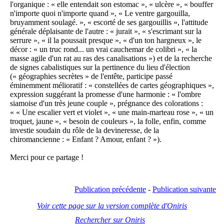
l'organique : « elle entendait son estomac », « ulcère », « bouffer
n'importe quoi n'importe quand », « Le ventre gargouilla,
bruyamment soulagé. », « escorté de ses gargouillis », l'attitude
générale déplaisante de l'autre : « jurait », « s'escrimant sur la
serrure », « il la poussait presque », « d'un ton hargneux », le
décor : « un truc rond... un vrai cauchemar de colibri », « la
masse agile d'un rat au ras des canalisations ») et de la recherche
de signes cabalistiques sur la pertinence du lieu d'élection
(« géographies secrètes » de l'entête, participe passé
éminemment mélioratif : « constellées de cartes géographiques »,
expression suggérant la promesse d'une harmonie : « l'ombre
siamoise d'un très jeune couple », prégnance des colorations :
« « Une escalier vert et violet », « une main-marteau rose », « un
troquet, jaune », « besoin de couleurs », la folle, enfin, comme
investie soudain du rôle de la devineresse, de la
chiromancienne : « Enfant ? Amour, enfant ? »).
Merci pour ce partage !
Publication précédente
-
Publication suivante
Voir cette page sur la version complète d'Oniris
Rechercher sur Oniris