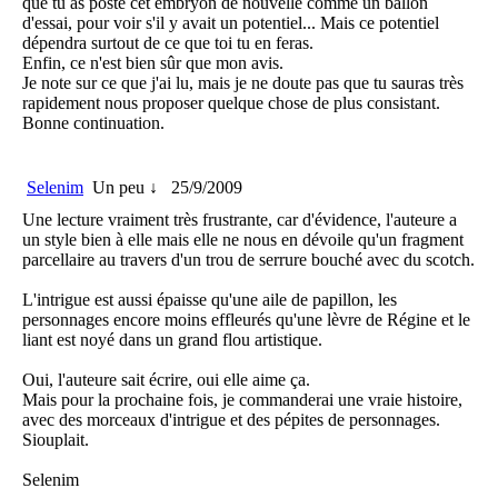
que tu as posté cet embryon de nouvelle comme un ballon
d'essai, pour voir s'il y avait un potentiel... Mais ce potentiel
dépendra surtout de ce que toi tu en feras.
Enfin, ce n'est bien sûr que mon avis.
Je note sur ce que j'ai lu, mais je ne doute pas que tu sauras très
rapidement nous proposer quelque chose de plus consistant.
Bonne continuation.
Selenim
Un peu ↓
25/9/2009
Une lecture vraiment très frustrante, car d'évidence, l'auteure a
un style bien à elle mais elle ne nous en dévoile qu'un fragment
parcellaire au travers d'un trou de serrure bouché avec du scotch.
L'intrigue est aussi épaisse qu'une aile de papillon, les
personnages encore moins effleurés qu'une lèvre de Régine et le
liant est noyé dans un grand flou artistique.
Oui, l'auteure sait écrire, oui elle aime ça.
Mais pour la prochaine fois, je commanderai une vraie histoire,
avec des morceaux d'intrigue et des pépites de personnages.
Siouplait.
Selenim