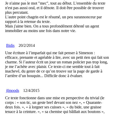
Je n'aime pas le mot "mec", tout au début. L'ensemble du texte
n'est pas aussi oral, et il dénote. Il doit être possible de trouver
plus percutant.
L'autre point chagrin est le résumé, un peu surannonceur par
rapport à la retenue du texte.
Mais j'aime bien. On a tous profondément détesté un agent
immobilier au moins une fois dans notre vie.
Bidis
20/2/2014
Une écriture à l’imparfait qui me fait penser à Simenon :
efficace, prenante et agréable à lire, avec un petit rien qui fait son
charme. Si l’auteur écrit un jour un roman policier pas trop long,
je me l’achète avec plaisir. Ce texte-ci me semble tout à fait
inachevé, du genre de ce qu’on trouve sur la page de garde à
l’arrière d’un bouquin... Difficile donc à évaluer.
jfmoods
12/4/2015
Ce texte fonctionne dans une mise en perspective du trivial (le
corps : « son tic, un geste bref devant son nez », « Quarante-
deux fois. », « à lorgner ses cuisses », « du bide, une graisse
tenace à la ceinture. », « sa chemise qui bâillait aux boutons »,