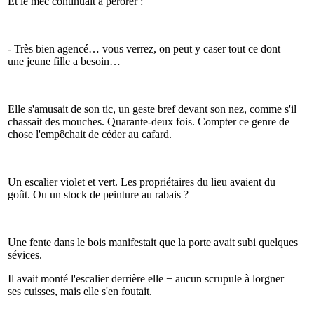
Et le mec continuait à pérorer :
- Très bien agencé… vous verrez, on peut y caser tout ce dont
une jeune fille a besoin…
Elle s'amusait de son tic, un geste bref devant son nez, comme s'il
chassait des mouches. Quarante-deux fois. Compter ce genre de
chose l'empêchait de céder au cafard.
Un escalier violet et vert. Les propriétaires du lieu avaient du
goût. Ou un stock de peinture au rabais ?
Une fente dans le bois manifestait que la porte avait subi quelques
sévices.
Il avait monté l'escalier derrière elle − aucun scrupule à lorgner
ses cuisses, mais elle s'en foutait.