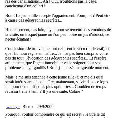
ras des canalisations... Ah ! Oui, n'oublions pas la cage,
cauchemar d'un colibri !
Bon ! La jeune fille accepte l'appartement. Pourquoi ? Peut-être
à cause des géographies secrètes...
Heureusement, pas loin, il y a, pour se remettre des émotions de
la visite, un troquet jaune où l'on peut boire un jus d'abricot, ce
nectar éclatant !
Conclusion : Je trouve que tout cela sent le vécu (ou le vrai), et
que l'humour règne en maître... Je n'ai pas bien compris, voire
pas du tout, l'évocation des géographies secrètes... Et j'espère,
ardemment, que l'agent immobilier va se soigner pour ses
problèmes de gargouillis ! Bref, j'ai passé un agréable moment.
Mais je me suis attachée à cette jeune fille (!) et me dis qu'il
serait intéressant de connaître, maintenant, sa vie dans ce logis
fait pour démoraliser les plus optimistes... Combien de temps
réussira-t-elle à tenir ? Il y a une suite, Coline ?
wancyrs
Bien ↑
29/9/2009
Pourquoi vouloir comprendre ce qui est secret ? le titre le dit