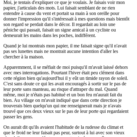
Moi, je tentais d'expliquer ce que je voulais. Je faisais voir mon
papier, j'articulais des mots. Lui faisait semblant de ne rien
entendre à cause du vent et portait sa main à son oreille pour
donner l'impression qu'il s'intéressait à mes questions mais bientôt
son regard se perdait dans le décor. Il regardait au loin une
péniche qui passait, faisait un signe amical à un cycliste ou
demeurait les mains dans les poches, indifférent.
Quand je lui montrais mon papier, il me faisait signe qu'il n'avait
pas ses lunettes mais ne montrait aucune intention d'aller les
chercher à la maison.
Apparemment, il se méfiait de moi puisqu'il m'avait laissé dehors
avec mes interrogations. Pourtant l'hiver était peu clément dans
cette région bien qu'aujourd'hui il y eût un timide rayon de soleil.
C'est sans doute ce qui les avait encouragés à sortir sur le pas de
leur porte sans manteau, au risque d'attraper du mal. Quand
même, moi je n'étais pas habitué et un bon feu m'aurait fait du
bien. Au village on m'avait indiqué que dans cette direction je
trouverais bien quelqu'un qui me renseignerait mais je n'avais
trouvé que ces deux vieux sur le pas de leur porte qui regardaient
passer les gens.
On aurait dit qu'ils avaient l'habitude de la rudesse du climat et
que le froid ne leur faisait pas peur, surtout à lui avec son vieux