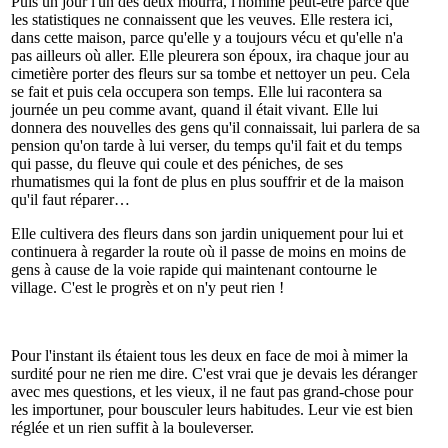
Puis un jour l'un des deux mourra, l'homme peut-être parce que
les statistiques ne connaissent que les veuves. Elle restera ici,
dans cette maison, parce qu'elle y a toujours vécu et qu'elle n'a
pas ailleurs où aller. Elle pleurera son époux, ira chaque jour au
cimetière porter des fleurs sur sa tombe et nettoyer un peu. Cela
se fait et puis cela occupera son temps. Elle lui racontera sa
journée un peu comme avant, quand il était vivant. Elle lui
donnera des nouvelles des gens qu'il connaissait, lui parlera de sa
pension qu'on tarde à lui verser, du temps qu'il fait et du temps
qui passe, du fleuve qui coule et des péniches, de ses
rhumatismes qui la font de plus en plus souffrir et de la maison
qu'il faut réparer…
Elle cultivera des fleurs dans son jardin uniquement pour lui et
continuera à regarder la route où il passe de moins en moins de
gens à cause de la voie rapide qui maintenant contourne le
village. C'est le progrès et on n'y peut rien !
Pour l'instant ils étaient tous les deux en face de moi à mimer la
surdité pour ne rien me dire. C'est vrai que je devais les déranger
avec mes questions, et les vieux, il ne faut pas grand-chose pour
les importuner, pour bousculer leurs habitudes. Leur vie est bien
réglée et un rien suffit à la bouleverser.