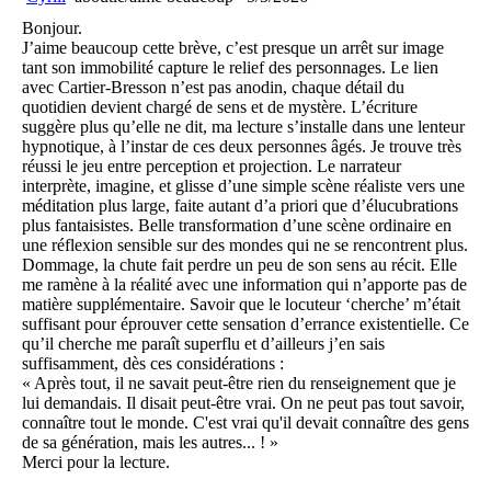
Bonjour.
J’aime beaucoup cette brève, c’est presque un arrêt sur image
tant son immobilité capture le relief des personnages. Le lien
avec Cartier-Bresson n’est pas anodin, chaque détail du
quotidien devient chargé de sens et de mystère. L’écriture
suggère plus qu’elle ne dit, ma lecture s’installe dans une lenteur
hypnotique, à l’instar de ces deux personnes âgés. Je trouve très
réussi le jeu entre perception et projection. Le narrateur
interprète, imagine, et glisse d’une simple scène réaliste vers une
méditation plus large, faite autant d’a priori que d’élucubrations
plus fantaisistes. Belle transformation d’une scène ordinaire en
une réflexion sensible sur des mondes qui ne se rencontrent plus.
Dommage, la chute fait perdre un peu de son sens au récit. Elle
me ramène à la réalité avec une information qui n’apporte pas de
matière supplémentaire. Savoir que le locuteur ‘cherche’ m’était
suffisant pour éprouver cette sensation d’errance existentielle. Ce
qu’il cherche me paraît superflu et d’ailleurs j’en sais
suffisamment, dès ces considérations :
« Après tout, il ne savait peut-être rien du renseignement que je
lui demandais. Il disait peut-être vrai. On ne peut pas tout savoir,
connaître tout le monde. C'est vrai qu'il devait connaître des gens
de sa génération, mais les autres... ! »
Merci pour la lecture.