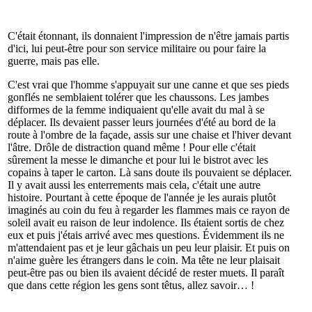
C'était étonnant, ils donnaient l'impression de n'être jamais partis
d'ici, lui peut-être pour son service militaire ou pour faire la
guerre, mais pas elle.
C'est vrai que l'homme s'appuyait sur une canne et que ses pieds
gonflés ne semblaient tolérer que les chaussons. Les jambes
difformes de la femme indiquaient qu'elle avait du mal à se
déplacer. Ils devaient passer leurs journées d'été au bord de la
route à l'ombre de la façade, assis sur une chaise et l'hiver devant
l'âtre. Drôle de distraction quand même ! Pour elle c'était
sûrement la messe le dimanche et pour lui le bistrot avec les
copains à taper le carton. Là sans doute ils pouvaient se déplacer.
Il y avait aussi les enterrements mais cela, c'était une autre
histoire. Pourtant à cette époque de l'année je les aurais plutôt
imaginés au coin du feu à regarder les flammes mais ce rayon de
soleil avait eu raison de leur indolence. Ils étaient sortis de chez
eux et puis j'étais arrivé avec mes questions. Évidemment ils ne
m'attendaient pas et je leur gâchais un peu leur plaisir. Et puis on
n'aime guère les étrangers dans le coin. Ma tête ne leur plaisait
peut-être pas ou bien ils avaient décidé de rester muets. Il paraît
que dans cette région les gens sont têtus, allez savoir… !