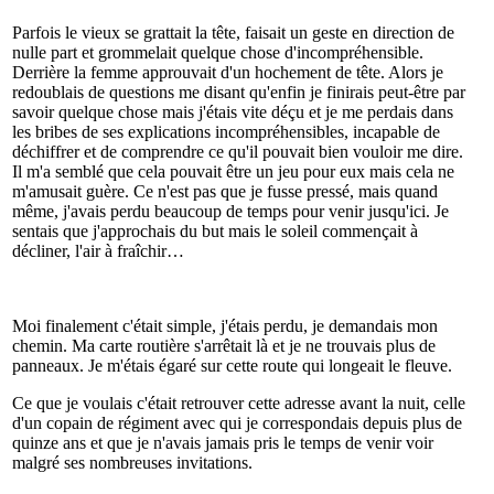
Parfois le vieux se grattait la tête, faisait un geste en direction de
nulle part et grommelait quelque chose d'incompréhensible.
Derrière la femme approuvait d'un hochement de tête. Alors je
redoublais de questions me disant qu'enfin je finirais peut-être par
savoir quelque chose mais j'étais vite déçu et je me perdais dans
les bribes de ses explications incompréhensibles, incapable de
déchiffrer et de comprendre ce qu'il pouvait bien vouloir me dire.
Il m'a semblé que cela pouvait être un jeu pour eux mais cela ne
m'amusait guère. Ce n'est pas que je fusse pressé, mais quand
même, j'avais perdu beaucoup de temps pour venir jusqu'ici. Je
sentais que j'approchais du but mais le soleil commençait à
décliner, l'air à fraîchir…
Moi finalement c'était simple, j'étais perdu, je demandais mon
chemin. Ma carte routière s'arrêtait là et je ne trouvais plus de
panneaux. Je m'étais égaré sur cette route qui longeait le fleuve.
Ce que je voulais c'était retrouver cette adresse avant la nuit, celle
d'un copain de régiment avec qui je correspondais depuis plus de
quinze ans et que je n'avais jamais pris le temps de venir voir
malgré ses nombreuses invitations.