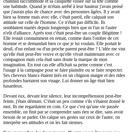
chandail raccommodé et sa casquette vissée sur sa tête comme
une habitude. Quand je m'étais arrêté à leur hauteur j'avais pensé
que j'aurais plus de chance avec des personnes âgées. Il y avait
bien sa femme mais avec elle, c'était pareil, elle calquait son
attitude sur celle de l'homme. Ce n'était pas difficile. Ils
semblaient mariés depuis longtemps bien que ni l'un ni l'autre
n'eût d'alliance. Après tout c'était peut-être un couple illégitime !
Elle restait constamment en retrait, comme dans l'ombre de cet
homme et se demandait bien ce que je lui voulais. Elle portait le
deuil, d'un enfant ou d'un proche parent peut-être ? L'idée me vint
qu'elle était peut-être veuve et qu'elle vivait maintenant avec ce
compagnon mais cela était sans doute la marque de mon
imagination. En tout cas elle affichait sa peine comme c'est
l'usage à la campagne pour se faire plaindre ou se faire respecter.
Ses cheveux blancs étaient tirés en un chignon maigre et des rides
profondes barraient son visage. Lui donner un âge était bien
hasardeux.
Devant eux, devant leur silence, leur incompréhension peut-être
feinte, j'étais démuni. C'était un peu comme s'ils s'étaient donné le
mot. Ils me regardaient en coin. Ce que c'est qu'une vie passée
ensemble, on finit par se comprendre sans rien se dire, sans avoir
besoin de se parler. On calque ses gestes sur ceux de l'autre, on
interprète ses attitudes et on les fait siennes.