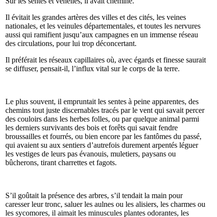
Sur les sentes et venelles, il avait cheminé.
Il évitait les grandes artères des villes et des cités, les veines
nationales, et les veinules départementales, et toutes les nervures
aussi qui ramifient jusqu’aux campagnes en un immense réseau
des circulations, pour lui trop déconcertant.
Il préférait les réseaux capillaires où, avec égards et finesse saurait
se diffuser, pensait-il, l’influx vital sur le corps de la terre.
Le plus souvent, il empruntait les sentes à peine apparentes, des
chemins tout juste discernables tracés par le vent qui savait percer
des couloirs dans les herbes folles, ou par quelque animal parmi
les derniers survivants des bois et forêts qui savait fendre
broussailles et fourrés, ou bien encore par les fantômes du passé,
qui avaient su aux sentiers d’autrefois durement arpentés léguer
les vestiges de leurs pas évanouis, muletiers, paysans ou
bûcherons, tirant charrettes et fagots.
S’il goûtait la présence des arbres, s’il tendait la main pour
caresser leur tronc, saluer les aulnes ou les alisiers, les charmes ou
les sycomores, il aimait les minuscules plantes odorantes, les