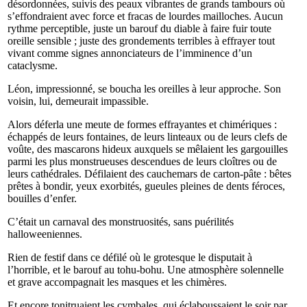
désordonnées, suivis des peaux vibrantes de grands tambours où
s’effondraient avec force et fracas de lourdes mailloches. Aucun
rythme perceptible, juste un barouf du diable à faire fuir toute
oreille sensible ; juste des grondements terribles à effrayer tout
vivant comme signes annonciateurs de l’imminence d’un
cataclysme.
Léon, impressionné, se boucha les oreilles à leur approche. Son
voisin, lui, demeurait impassible.
Alors déferla une meute de formes effrayantes et chimériques :
échappés de leurs fontaines, de leurs linteaux ou de leurs clefs de
voûte, des mascarons hideux auxquels se mêlaient les gargouilles
parmi les plus monstrueuses descendues de leurs cloîtres ou de
leurs cathédrales. Défilaient des cauchemars de carton-pâte : bêtes
prêtes à bondir, yeux exorbités, gueules pleines de dents féroces,
bouilles d’enfer.
C’était un carnaval des monstruosités, sans puérilités
halloweeniennes.
Rien de festif dans ce défilé où le grotesque le disputait à
l’horrible, et le barouf au tohu-bohu. Une atmosphère solennelle
et grave accompagnait les masques et les chimères.
Et encore tonitruaient les cymbales, qui éclaboussaient le soir par