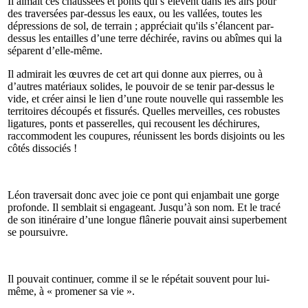
Il aimait ces chaussées et ponts qui s’élèvent dans les airs pour
des traversées par-dessus les eaux, ou les vallées, toutes les
dépressions de sol, de terrain ; appréciait qu'ils s’élancent par-
dessus les entailles d’une terre déchirée, ravins ou abîmes qui la
séparent d’elle-même.
Il admirait les œuvres de cet art qui donne aux pierres, ou à
d’autres matériaux solides, le pouvoir de se tenir par-dessus le
vide, et créer ainsi le lien d’une route nouvelle qui rassemble les
territoires découpés et fissurés. Quelles merveilles, ces robustes
ligatures, ponts et passerelles, qui recousent les déchirures,
raccommodent les coupures, réunissent les bords disjoints ou les
côtés dissociés !
Léon traversait donc avec joie ce pont qui enjambait une gorge
profonde. Il semblait si engageant. Jusqu’à son nom. Et le tracé
de son itinéraire d’une longue flânerie pouvait ainsi superbement
se poursuivre.
Il pouvait continuer, comme il se le répétait souvent pour lui-
même, à « promener sa vie ».