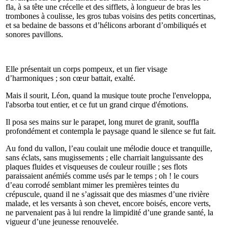
fla, à sa tête une crécelle et des sifflets, à longueur de bras les
trombones à coulisse, les gros tubas voisins des petits concertinas,
et sa bedaine de bassons et d’hélicons arborant d’ombiliqués et
sonores pavillons.
Elle présentait un corps pompeux, et un fier visage
d’harmoniques ; son cœur battait, exalté.
Mais il sourit, Léon, quand la musique toute proche l'enveloppa,
l'absorba tout entier, et ce fut un grand cirque d'émotions.
Il posa ses mains sur le parapet, long muret de granit, souffla
profondément et contempla le paysage quand le silence se fut fait.
Au fond du vallon, l’eau coulait une mélodie douce et tranquille,
sans éclats, sans mugissements ; elle charriait languissante des
plaques fluides et visqueuses de couleur rouille ; ses flots
paraissaient anémiés comme usés par le temps ; oh ! le cours
d’eau corrodé semblant mimer les premières teintes du
crépuscule, quand il ne s’agissait que des miasmes d’une rivière
malade, et les versants à son chevet, encore boisés, encore verts,
ne parvenaient pas à lui rendre la limpidité d’une grande santé, la
vigueur d’une jeunesse renouvelée.