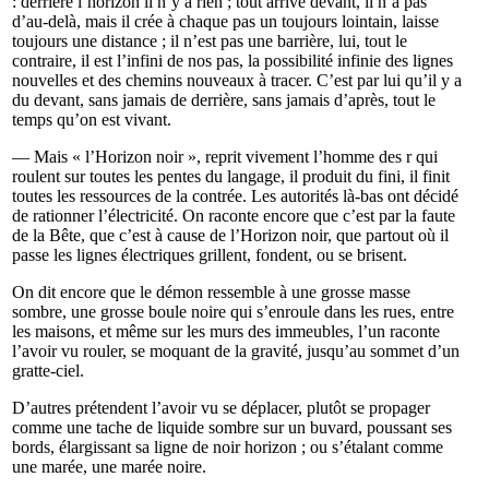
: derrière l’horizon il n’y a rien ; tout arrive devant, il n’a pas
d’au-delà, mais il crée à chaque pas un toujours lointain, laisse
toujours une distance ; il n’est pas une barrière, lui, tout le
contraire, il est l’infini de nos pas, la possibilité infinie des lignes
nouvelles et des chemins nouveaux à tracer. C’est par lui qu’il y a
du devant, sans jamais de derrière, sans jamais d’après, tout le
temps qu’on est vivant.
— Mais « l’Horizon noir », reprit vivement l’homme des r qui
roulent sur toutes les pentes du langage, il produit du fini, il finit
toutes les ressources de la contrée. Les autorités là-bas ont décidé
de rationner l’électricité. On raconte encore que c’est par la faute
de la Bête, que c’est à cause de l’Horizon noir, que partout où il
passe les lignes électriques grillent, fondent, ou se brisent.
On dit encore que le démon ressemble à une grosse masse
sombre, une grosse boule noire qui s’enroule dans les rues, entre
les maisons, et même sur les murs des immeubles, l’un raconte
l’avoir vu rouler, se moquant de la gravité, jusqu’au sommet d’un
gratte-ciel.
D’autres prétendent l’avoir vu se déplacer, plutôt se propager
comme une tache de liquide sombre sur un buvard, poussant ses
bords, élargissant sa ligne de noir horizon ; ou s’étalant comme
une marée, une marée noire.