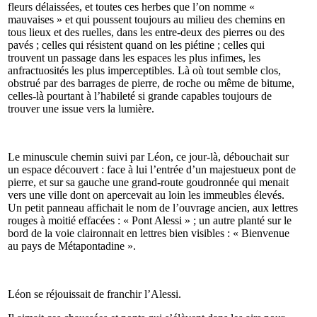
fleurs délaissées, et toutes ces herbes que l’on nomme «
mauvaises » et qui poussent toujours au milieu des chemins en
tous lieux et des ruelles, dans les entre-deux des pierres ou des
pavés ; celles qui résistent quand on les piétine ; celles qui
trouvent un passage dans les espaces les plus infimes, les
anfractuosités les plus imperceptibles. Là où tout semble clos,
obstrué par des barrages de pierre, de roche ou même de bitume,
celles-là pourtant à l’habileté si grande capables toujours de
trouver une issue vers la lumière.
Le minuscule chemin suivi par Léon, ce jour-là, débouchait sur
un espace découvert : face à lui l’entrée d’un majestueux pont de
pierre, et sur sa gauche une grand-route goudronnée qui menait
vers une ville dont on apercevait au loin les immeubles élevés.
Un petit panneau affichait le nom de l’ouvrage ancien, aux lettres
rouges à moitié effacées : « Pont Alessi » ; un autre planté sur le
bord de la voie claironnait en lettres bien visibles : « Bienvenue
au pays de Métapontadine ».
Léon se réjouissait de franchir l’Alessi.