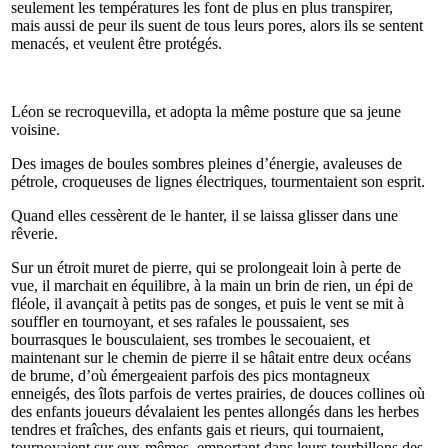
seulement les températures les font de plus en plus transpirer,
mais aussi de peur ils suent de tous leurs pores, alors ils se sentent
menacés, et veulent être protégés.
Léon se recroquevilla, et adopta la même posture que sa jeune
voisine.
Des images de boules sombres pleines d’énergie, avaleuses de
pétrole, croqueuses de lignes électriques, tourmentaient son esprit.
Quand elles cessèrent de le hanter, il se laissa glisser dans une
rêverie.
Sur un étroit muret de pierre, qui se prolongeait loin à perte de
vue, il marchait en équilibre, à la main un brin de rien, un épi de
fléole, il avançait à petits pas de songes, et puis le vent se mit à
souffler en tournoyant, et ses rafales le poussaient, ses
bourrasques le bousculaient, ses trombes le secouaient, et
maintenant sur le chemin de pierre il se hâtait entre deux océans
de brume, d’où émergeaient parfois des pics montagneux
enneigés, des îlots parfois de vertes prairies, de douces collines où
des enfants joueurs dévalaient les pentes allongés dans les herbes
tendres et fraîches, des enfants gais et rieurs, qui tournaient,
tournoyaient sur eux-mêmes, emportant dans leurs tourbillons des