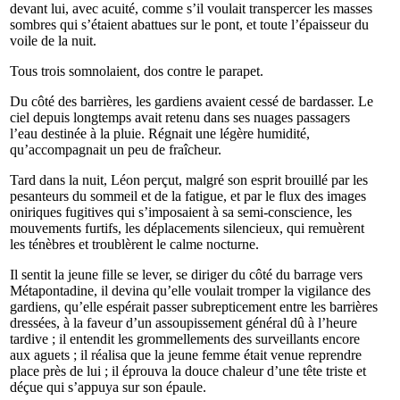
devant lui, avec acuité, comme s’il voulait transpercer les masses
sombres qui s’étaient abattues sur le pont, et toute l’épaisseur du
voile de la nuit.
Tous trois somnolaient, dos contre le parapet.
Du côté des barrières, les gardiens avaient cessé de bardasser. Le
ciel depuis longtemps avait retenu dans ses nuages passagers
l’eau destinée à la pluie. Régnait une légère humidité,
qu’accompagnait un peu de fraîcheur.
Tard dans la nuit, Léon perçut, malgré son esprit brouillé par les
pesanteurs du sommeil et de la fatigue, et par le flux des images
oniriques fugitives qui s’imposaient à sa semi-conscience, les
mouvements furtifs, les déplacements silencieux, qui remuèrent
les ténèbres et troublèrent le calme nocturne.
Il sentit la jeune fille se lever, se diriger du côté du barrage vers
Métapontadine, il devina qu’elle voulait tromper la vigilance des
gardiens, qu’elle espérait passer subrepticement entre les barrières
dressées, à la faveur d’un assoupissement général dû à l’heure
tardive ; il entendit les grommellements des surveillants encore
aux aguets ; il réalisa que la jeune femme était venue reprendre
place près de lui ; il éprouva la douce chaleur d’une tête triste et
déçue qui s’appuya sur son épaule.