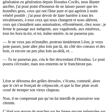
génération en génération depuis Horatius Coclès, mon illustre
ancêtre, j'ai pour point d'honneur de ne laisser passer que les
honnêtes gens, ceux qui ont l'âme pure et qui agréent à notre
vénéré pontife ; j'ai pour devoir de faire barrière à tous les
envahisseurs, à tous ceux qui nous changent et nous altèrent,
ceux qui s'installent sans autorisation, effrontément, chez nous ; je
ferme le passage aux indigents, aux vagabonds, aux miséreux,
tous les hors-la-loi, et toi, traîne-misère, tu ne passeras pas.
— Je ne veux pas m'installer, protesta timidement Léon, je veux
juste passer, juste aller plus loin par-là, du côté des coteaux et des
bois, et encore un peu plus loin au-delà, et…
— Tu ne passeras pas, cria le fier descendant d'Horatius. Le pont
pourra s'écrouler, mais nos ennemis ne le franchiront pas.
Léon se détourna des grilles dressées, s’écarta, contrarié, alors
que le ciel se fronçait de crépuscule, et que la fine pluie avait
cessé de tremper son vieux chapeau.
Non, il ne comprenait pas qu’on lui interdît de poursuivre son
chemin.
C’était son œuvre de marcher sur les lignes encore préservées sur