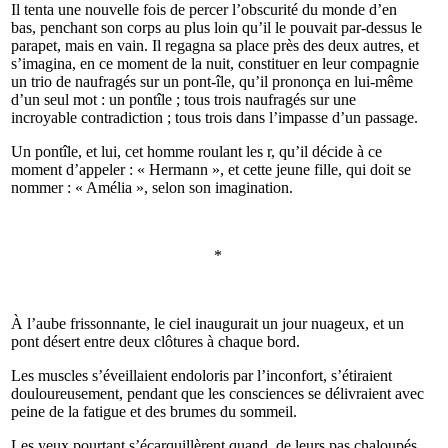
Il tenta une nouvelle fois de percer l’obscurité du monde d’en
bas, penchant son corps au plus loin qu’il le pouvait par-dessus le
parapet, mais en vain. Il regagna sa place près des deux autres, et
s’imagina, en ce moment de la nuit, constituer en leur compagnie
un trio de naufragés sur un pont-île, qu’il prononça en lui-même
d’un seul mot : un pontîle ; tous trois naufragés sur une
incroyable contradiction ; tous trois dans l’impasse d’un passage.
Un pontîle, et lui, cet homme roulant les r, qu’il décide à ce
moment d’appeler : « Hermann », et cette jeune fille, qui doit se
nommer : « Amélia », selon son imagination.
*
À l’aube frissonnante, le ciel inaugurait un jour nuageux, et un
pont désert entre deux clôtures à chaque bord.
Les muscles s’éveillaient endoloris par l’inconfort, s’étiraient
douloureusement, pendant que les consciences se délivraient avec
peine de la fatigue et des brumes du sommeil.
Les yeux pourtant s’écarquillèrent quand, de leurs pas chaloupés,