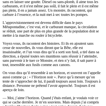
sans en laisser une goutte. Diesel ou sans-plomb, il aime tous les
carburants, et il n'est même pas soûl, il fait le plein et il est même
pas plein, il en a jamais assez. Un monstre, ils racontent, qui
carbure à l’essence, et la nuit met à sec toutes les pompes.
L’approvisionnement est devenu difficile dans le pays
Métapontadine, c’est vrai, et le carburant manque, la circulation
se réduit, une part de plus en plus grande de la population doit se
mettre à la marche ou rouler à bicyclette.
Voyez-vous, ils racontent des histoires. Et ils en ajoutent sans
cesse de nouvelles, ils vous diront que la Bête, elle est
insaisissable, et l’un vous dira qu’il a sorti son fusil, a tiré dans sa
direction, a épuisé toutes ses munitions sans réussir à l’atteindre,
sans parvenir à le tuer ce Monstre, et rien n’y fait, il sait parer à
tout, insensible aux fusils comme aux canons.
On vous dira qu’il ressemble à un horizon, et souvent on l’appelle
aussi comme ça : « l’Horizon noir ». Parce qu’à mesure qu’on
tente de s’approcher de lui, il paraît toujours aussi loin. Toujours à
distance. Personne ne prétend l’avoir approché. Toujours il est
aperçu de loin.
— Moi, j’aime l’horizon. Quand j’étais enfant, je voulais voir ce
qui se cache derrière. Je m’en souviens. Mais depuis j’ai compris