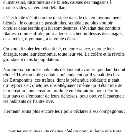
climatiseurs, distributeurs de billets, caisses des magasins à
moitié-vides, s’avéraient défaillants.
L’électricité s’était comme dissipée dans le ciel en rayonnements
bleutés ; le courant ne passait plus, semblait ne plus vouloir
circuler dans les fils qui lui sont destinés, s’évadait des conduits
filaires, comme affolé, pour aller se cacher au-dessus des nuages,
et se mêler, rayonnant, à la voûte céleste.
On voulait voler leur électricité, et leur essence, et toute leur
énergie, toute leur économie, toute leur vie. La colère et la révolte
grondaient dans la population.
Nombreux parmi les habitants déclaraient avoir vu pendant la nuit
rôder l’Horizon noir ; certains prétendaient qu’il venait de chez
les Estrapontins, ces traîtres, dont la prétendue solidarité n’était
qu’hypocrisie ; quelques-uns alléguaient même qu’il était une de
leur créature, une créature produite en laboratoire pour détruire
leur pays et s’emparer de leurs richesses, pour preuve il épargnait
les habitants de l’autre rive.
Hermann roula plus encore les r pour déclarer à ses compagnons :
— Sur les deux rives, de chaque côté du pont, il règne une forte