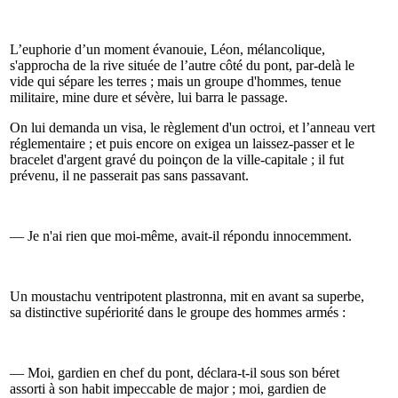
L’euphorie d’un moment évanouie, Léon, mélancolique,
s'approcha de la rive située de l’autre côté du pont, par-delà le
vide qui sépare les terres ; mais un groupe d'hommes, tenue
militaire, mine dure et sévère, lui barra le passage.
On lui demanda un visa, le règlement d'un octroi, et l’anneau vert
réglementaire ; et puis encore on exigea un laissez-passer et le
bracelet d'argent gravé du poinçon de la ville-capitale ; il fut
prévenu, il ne passerait pas sans passavant.
— Je n'ai rien que moi-même, avait-il répondu innocemment.
Un moustachu ventripotent plastronna, mit en avant sa superbe,
sa distinctive supériorité dans le groupe des hommes armés :
— Moi, gardien en chef du pont, déclara-t-il sous son béret
assorti à son habit impeccable de major ; moi, gardien de