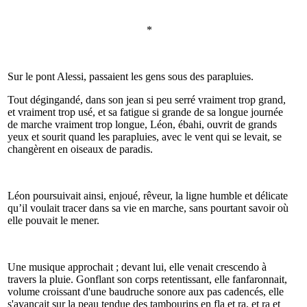
*
Sur le pont Alessi, passaient les gens sous des parapluies.
Tout dégingandé, dans son jean si peu serré vraiment trop grand,
et vraiment trop usé, et sa fatigue si grande de sa longue journée
de marche vraiment trop longue, Léon, ébahi, ouvrit de grands
yeux et sourit quand les parapluies, avec le vent qui se levait, se
changèrent en oiseaux de paradis.
Léon poursuivait ainsi, enjoué, rêveur, la ligne humble et délicate
qu’il voulait tracer dans sa vie en marche, sans pourtant savoir où
elle pouvait le mener.
Une musique approchait ; devant lui, elle venait crescendo à
travers la pluie. Gonflant son corps retentissant, elle fanfaronnait,
volume croissant d'une baudruche sonore aux pas cadencés, elle
s'avançait sur la peau tendue des tambourins en fla et ra, et ra et