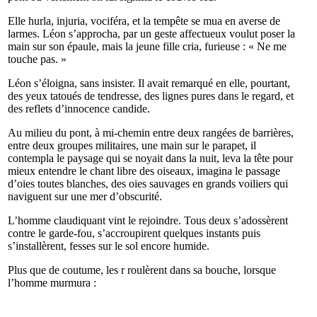
Elle hurla, injuria, vociféra, et la tempête se mua en averse de
larmes. Léon s’approcha, par un geste affectueux voulut poser la
main sur son épaule, mais la jeune fille cria, furieuse : « Ne me
touche pas. »
Léon s’éloigna, sans insister. Il avait remarqué en elle, pourtant,
des yeux tatoués de tendresse, des lignes pures dans le regard, et
des reflets d’innocence candide.
Au milieu du pont, à mi-chemin entre deux rangées de barrières,
entre deux groupes militaires, une main sur le parapet, il
contempla le paysage qui se noyait dans la nuit, leva la tête pour
mieux entendre le chant libre des oiseaux, imagina le passage
d’oies toutes blanches, des oies sauvages en grands voiliers qui
naviguent sur une mer d’obscurité.
L’homme claudiquant vint le rejoindre. Tous deux s’adossèrent
contre le garde-fou, s’accroupirent quelques instants puis
s’installèrent, fesses sur le sol encore humide.
Plus que de coutume, les r roulèrent dans sa bouche, lorsque
l’homme murmura :