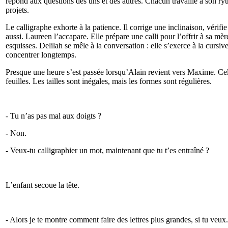
répond aux questions des uns et des autres. Chacun travaille à son ry
projets.
Le calligraphe exhorte à la patience. Il corrige une inclinaison, vérifie l
aussi. Laureen l’accapare. Elle prépare une calli pour l’offrir à sa mèr
esquisses. Delilah se mêle à la conversation : elle s’exerce à la cursiv
concentrer longtemps.
Presque une heure s’est passée lorsqu’Alain revient vers Maxime. Celu
feuilles. Les tailles sont inégales, mais les formes sont régulières.
- Tu n’as pas mal aux doigts ?
- Non.
- Veux-tu calligraphier un mot, maintenant que tu t’es entraîné ?
L’enfant secoue la tête.
- Alors je te montre comment faire des lettres plus grandes, si tu veux.