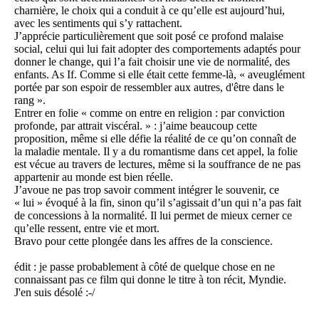
charnière, le choix qui a conduit à ce qu’elle est aujourd’hui,
avec les sentiments qui s’y rattachent.
J’apprécie particulièrement que soit posé ce profond malaise
social, celui qui lui fait adopter des comportements adaptés pour
donner le change, qui l’a fait choisir une vie de normalité, des
enfants. As If. Comme si elle était cette femme-là, « aveuglément
portée par son espoir de ressembler aux autres, d'être dans le
rang ».
Entrer en folie « comme on entre en religion : par conviction
profonde, par attrait viscéral. » : j’aime beaucoup cette
proposition, même si elle défie la réalité de ce qu’on connaît de
la maladie mentale. Il y a du romantisme dans cet appel, la folie
est vécue au travers de lectures, même si la souffrance de ne pas
appartenir au monde est bien réelle.
J’avoue ne pas trop savoir comment intégrer le souvenir, ce
« lui » évoqué à la fin, sinon qu’il s’agissait d’un qui n’a pas fait
de concessions à la normalité. Il lui permet de mieux cerner ce
qu’elle ressent, entre vie et mort.
Bravo pour cette plongée dans les affres de la conscience.
édit : je passe probablement à côté de quelque chose en ne
connaissant pas ce film qui donne le titre à ton récit, Myndie.
J'en suis désolé :-/