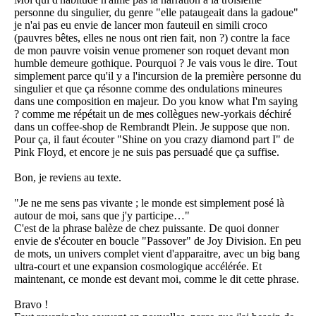
personne du singulier, du genre "elle pataugeait dans la gadoue"
je n'ai pas eu envie de lancer mon fauteuil en simili croco
(pauvres bêtes, elles ne nous ont rien fait, non ?) contre la face
de mon pauvre voisin venue promener son roquet devant mon
humble demeure gothique. Pourquoi ? Je vais vous le dire. Tout
simplement parce qu'il y a l'incursion de la première personne du
singulier et que ça résonne comme des ondulations mineures
dans une composition en majeur. Do you know what I'm saying
? comme me répétait un de mes collègues new-yorkais déchiré
dans un coffee-shop de Rembrandt Plein. Je suppose que non.
Pour ça, il faut écouter "Shine on you crazy diamond part I" de
Pink Floyd, et encore je ne suis pas persuadé que ça suffise.
Bon, je reviens au texte.
"Je ne me sens pas vivante ; le monde est simplement posé là
autour de moi, sans que j'y participe…"
C'est de la phrase balèze de chez puissante. De quoi donner
envie de s'écouter en boucle "Passover" de Joy Division. En peu
de mots, un univers complet vient d'apparaitre, avec un big bang
ultra-court et une expansion cosmologique accélérée. Et
maintenant, ce monde est devant moi, comme le dit cette phrase.
Bravo !