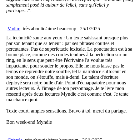
simplement posé là autour de [elle], sans qu'[elle] y
participe…
".
Vadim
très aboutie/aime beaucoup
25/1/2025
La technicité saute aux yeux : Un texte saisissant presque plus
par son tenant que sa teneur : par ses phrases courtes et
percutantes. Pas de superfetacie lexicale. La ponctuation est à sa
bonne place, comme des cordes tendues à la perfection sur un
ring, en le sens que peut-être l'écrivaine l'a voulue très
impactante, pour souder le propos. Elle ne nous laisse pas le
temps de reprendre notre souffle, tel la narratrice suffocant en
son monde, on s'étouffe, mais à-demi. Le talent d'écriture
déployé sera notre bulle d'air. Point d'échappatoire pour nous
autres lecteurs. À l'image de ton personnage. Je te livre mon
ressenti après deux lectures Myndie c'est comme c'est. Je tente
ma chance quoi.
Texte court, amples sensations. Bravo à toi, merci du partage.
Bon week-end Myndie