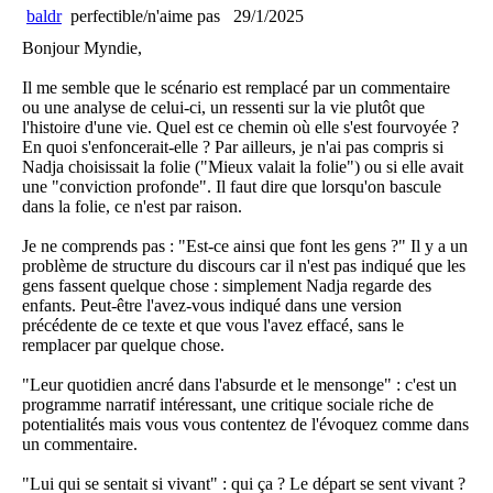
baldr
perfectible/n'aime pas
29/1/2025
Bonjour Myndie,
Il me semble que le scénario est remplacé par un commentaire
ou une analyse de celui-ci, un ressenti sur la vie plutôt que
l'histoire d'une vie. Quel est ce chemin où elle s'est fourvoyée ?
En quoi s'enfoncerait-elle ? Par ailleurs, je n'ai pas compris si
Nadja choisissait la folie ("Mieux valait la folie") ou si elle avait
une "conviction profonde". Il faut dire que lorsqu'on bascule
dans la folie, ce n'est par raison.
Je ne comprends pas : "Est-ce ainsi que font les gens ?" Il y a un
problème de structure du discours car il n'est pas indiqué que les
gens fassent quelque chose : simplement Nadja regarde des
enfants. Peut-être l'avez-vous indiqué dans une version
précédente de ce texte et que vous l'avez effacé, sans le
remplacer par quelque chose.
"Leur quotidien ancré dans l'absurde et le mensonge" : c'est un
programme narratif intéressant, une critique sociale riche de
potentialités mais vous vous contentez de l'évoquez comme dans
un commentaire.
"Lui qui se sentait si vivant" : qui ça ? Le départ se sent vivant ?