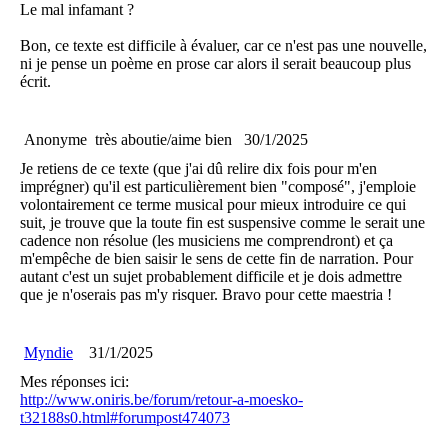
Le mal infamant ?
Bon, ce texte est difficile à évaluer, car ce n'est pas une nouvelle,
ni je pense un poème en prose car alors il serait beaucoup plus
écrit.
Anonyme
très aboutie/aime bien
30/1/2025
Je retiens de ce texte (que j'ai dû relire dix fois pour m'en
imprégner) qu'il est particulièrement bien "composé", j'emploie
volontairement ce terme musical pour mieux introduire ce qui
suit, je trouve que la toute fin est suspensive comme le serait une
cadence non résolue (les musiciens me comprendront) et ça
m'empêche de bien saisir le sens de cette fin de narration. Pour
autant c'est un sujet probablement difficile et je dois admettre
que je n'oserais pas m'y risquer. Bravo pour cette maestria !
Myndie
31/1/2025
Mes réponses ici:
http://www.oniris.be/forum/retour-a-moesko-
t32188s0.html#forumpost474073