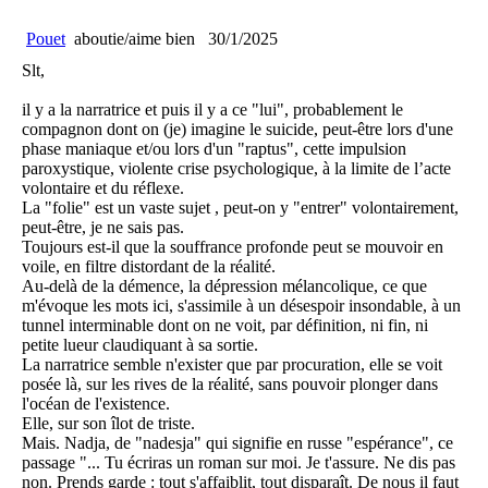
Pouet
aboutie/aime bien
30/1/2025
Slt,
il y a la narratrice et puis il y a ce "lui", probablement le
compagnon dont on (je) imagine le suicide, peut-être lors d'une
phase maniaque et/ou lors d'un "raptus", cette impulsion
paroxystique, violente crise psychologique, à la limite de l’acte
volontaire et du réflexe.
La "folie" est un vaste sujet , peut-on y "entrer" volontairement,
peut-être, je ne sais pas.
Toujours est-il que la souffrance profonde peut se mouvoir en
voile, en filtre distordant de la réalité.
Au-delà de la démence, la dépression mélancolique, ce que
m'évoque les mots ici, s'assimile à un désespoir insondable, à un
tunnel interminable dont on ne voit, par définition, ni fin, ni
petite lueur claudiquant à sa sortie.
La narratrice semble n'exister que par procuration, elle se voit
posée là, sur les rives de la réalité, sans pouvoir plonger dans
l'océan de l'existence.
Elle, sur son îlot de triste.
Mais. Nadja, de "nadesja" qui signifie en russe "espérance", ce
passage "... Tu écriras un roman sur moi. Je t'assure. Ne dis pas
non. Prends garde : tout s'affaiblit, tout disparaît. De nous il faut