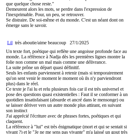
que quelque chose reste."
Demeurent alors les mots, se perdre dans l'expression de
l'inexprimable. Pour, un peu, se retrouver.
Se distraire. De soi-même et du monde. C'est un néant dont on
émerge sans le savoir.
Lil
très aboutie/aime beaucoup
27/1/2025
Un texte fort, poétique qui reflète une angoisse profonde face au
monde. La référence à Nadja dès les premières lignes montre la
folie non comme un mal mais comme une délivrance.
La suite prône un départ quasi définitif.
Seuls les enfants parviennent à retenir (mais si temporairement
qu'on sent venir le moment le moment où ils n'y parviendront
plus) dans le réel.
Ce texte je l'ai lu et relu plusieurs fois car il est très universel et
pose des questions quasi existentielles : Faut il se conformer à un
quotidien insatisfaisant (absurde et ancré dans le mensonge) ou
se laisser dériver vers un autre monde plus attirant, en suivant
son instinct
J'ai apprécié l'écriture avec de phrases fortes, poétiques et qui
claquent.
La référence à "lui" est très énigmatique (mort et qui se sentait si
vivant ?) et le "Je ne me sens pas vivante" m'a laissé un gout très