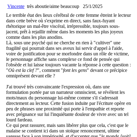
Vincente
très aboutie/aime beaucoup
25/1/2025
Le terrible état des lieux cérébral de cette femme étreint le lecteur
dans cette brève où s'exprime en direct, sans faux-fuyant
rhétorique un mal-être viscéral, irrépressible, toujours sous-
jacent, prêt à rejaillir même dans les moments les plus joyeux
comme dans les plus anodins.
Là, sous une psyché qui ne cherche en rien à "cultiver" une
fragilité qui pourrait dans ses aveux lui servir d'appel à l'aide,
voire de justification pour se morfondre dans un rôle de victime,
le personnage affiche sans complexe ce fond de pensée qui
l'obsède et lui laisse toujours vacante la réponse à cette question :
"
Où est la clef ?
", comment "
font les gens
" devant ce précipice
omniprésent devant elle ?
J'ai trouvé très convaincante l'expression où, dans une
formulation portée par un narrateur omniscient, se révèlent les
mots/maux du personnage lui-même comme s'il s'adressait
directement au lecteur. Cette fusion induite par l'écriture opère en
peu de phrases une proximité qui porte à l'empathie et reporte
avec prégnance sur lui l'inquiétante douleur de vivre avec un tel
lourd fardeau.
Ce qui peut rassurer, mais sans libérer plus que cela, c'est que le
malaise se contient ici dans un stoïque renoncement, ultime
sagesse face à son impériosité, et d'accepter que "
le monde [soit]