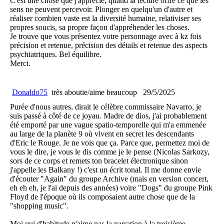
C'est une chose que j'apprécie, quand la lecture offre ce que les
sens ne peuvent percevoir. Plonger en quelqu'un d'autre et
réaliser combien vaste est la diversité humaine, relativiser ses
propres soucis, sa propre façon d'appréhender les choses.
Je trouve que vous présentez votre personnage avec à kz fois
précision et retenue, précision des détails et retenue des aspects
psychiatriques. Bel équilibre.
Merci.
Donaldo75
très aboutie/aime beaucoup
29/5/2025
Purée d'nous autres, dirait le célèbre commissaire Navarro, je
suis passé à côté de ce joyau. Madre de dios, j'ai probablement
été emporté par une vague spatio-temporelle qui m'a emmenée
au large de la planète 9 où vivent en secret les descendants
d'Eric le Rouge. Je ne vois que ça. Parce que, permettez moi de
vous le dire, je vous le dis comme je le pense (Nicolas Sarkozy,
sors de ce corps et remets ton bracelet électronique sinon
j'appelle les Balkany !) c'est un écrit tonal. Il me donne envie
d'écouter "Again" du groupe Archive (mais en version concert,
eh eh eh, je l'ai depuis des années) voire "Dogs" du groupe Pink
Floyd de l'époque où ils composaient autre chose que de la
"shopping music".
Moi qui d'habitude n'aime pas la narration à la troisième