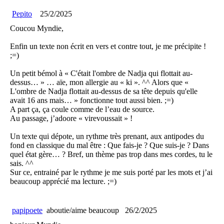
Pepito
25/2/2025
Coucou Myndie,
Enfin un texte non écrit en vers et contre tout, je me précipite !
;=)
Un petit bémol à « C'était l'ombre de Nadja qui flottait au-
dessus… » … aïe, mon allergie au « ki ». ^^ Alors que «
L'ombre de Nadja flottait au-dessus de sa tête depuis qu'elle
avait 16 ans mais… » fonctionne tout aussi bien. ;=)
A part ça, ça coule comme de l’eau de source.
Au passage, j’adoore « virevoussait » !
Un texte qui dépote, un rythme très prenant, aux antipodes du
fond en classique du mal être : Que fais-je ? Que suis-je ? Dans
quel état gère… ? Bref, un thème pas trop dans mes cordes, tu le
sais. ^^
Sur ce, entrainé par le rythme je me suis porté par les mots et j’ai
beaucoup apprécié ma lecture. ;=)
papipoete
aboutie/aime beaucoup
26/2/2025