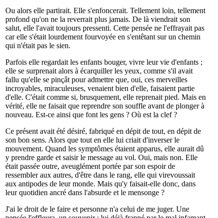
Ou alors elle partirait. Elle s'enfoncerait. Tellement loin, tellement
profond qu'on ne la reverrait plus jamais. De là viendrait son
salut, elle l'avait toujours pressenti. Cette pensée ne l'effrayait pas
car elle s'était lourdement fourvoyée en s'entêtant sur un chemin
qui n'était pas le sien.
Parfois elle regardait les enfants bouger, vivre leur vie d'enfants ;
elle se surprenait alors à écarquiller les yeux, comme s'il avait
fallu qu'elle se pinçât pour admettre que, oui, ces merveilles
incroyables, miraculeuses, venaient bien d'elle, faisaient partie
d'elle. C'était comme si, brusquement, elle reprenait pied. Mais en
vérité, elle ne faisait que reprendre son souffle avant de plonger à
nouveau. Est-ce ainsi que font les gens ? Où est la clef ?
Ce présent avait été désiré, fabriqué en dépit de tout, en dépit de
son bon sens. Alors que tout en elle lui criait d'inverser le
mouvement. Quand les symptômes étaient apparus, elle aurait dû
y prendre garde et saisir le message au vol. Oui, mais non. Elle
était passée outre, aveuglément portée par son espoir de
ressembler aux autres, d'être dans le rang, elle qui virevoussait
aux antipodes de leur monde. Mais qu'y faisait-elle donc, dans
leur quotidien ancré dans l'absurde et le mensonge ?
J'ai le droit de le faire et personne n'a celui de me juger. Une
pensée l'effleura, un souvenir ; lui déjà frappé par le mal infamant