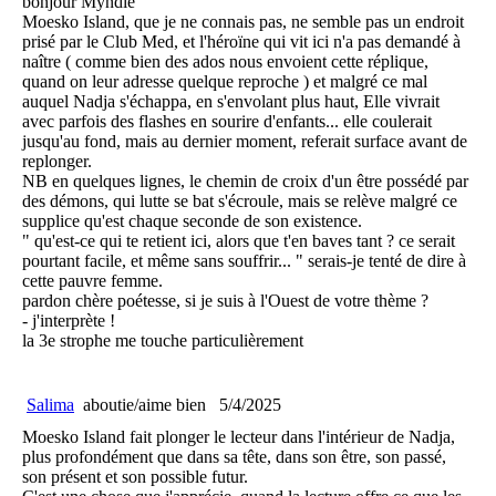
bonjour Myndie
Moesko Island, que je ne connais pas, ne semble pas un endroit
prisé par le Club Med, et l'héroïne qui vit ici n'a pas demandé à
naître ( comme bien des ados nous envoient cette réplique,
quand on leur adresse quelque reproche ) et malgré ce mal
auquel Nadja s'échappa, en s'envolant plus haut, Elle vivrait
avec parfois des flashes en sourire d'enfants... elle coulerait
jusqu'au fond, mais au dernier moment, referait surface avant de
replonger.
NB en quelques lignes, le chemin de croix d'un être possédé par
des démons, qui lutte se bat s'écroule, mais se relève malgré ce
supplice qu'est chaque seconde de son existence.
" qu'est-ce qui te retient ici, alors que t'en baves tant ? ce serait
pourtant facile, et même sans souffrir... " serais-je tenté de dire à
cette pauvre femme.
pardon chère poétesse, si je suis à l'Ouest de votre thème ?
- j'interprète !
la 3e strophe me touche particulièrement
Salima
aboutie/aime bien
5/4/2025
Moesko Island fait plonger le lecteur dans l'intérieur de Nadja,
plus profondément que dans sa tête, dans son être, son passé,
son présent et son possible futur.