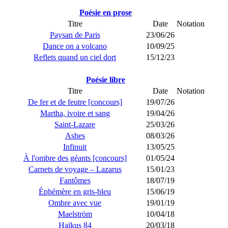
Poésie en prose
Titre
Date
Notation
Paysan de Paris
23/06/26
Dance on a volcano
10/09/25
Reflets quand un ciel dort
15/12/23
Poésie libre
Titre
Date
Notation
De fer et de feutre [concours]
19/07/26
Martha, ivoire et sang
19/04/26
Saint-Lazare
25/03/26
Ashes
08/03/26
Infinuit
13/05/25
À l'ombre des géants [concours]
01/05/24
Carnets de voyage – Lazarus
15/01/23
Fantômes
18/07/19
Éphémère en gris-bleu
15/06/19
Ombre avec vue
19/01/19
Maelström
10/04/18
Haïkus 84
20/03/18