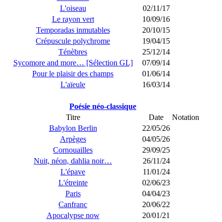
L'oiseau
02/11/17
Le rayon vert
10/09/16
Temporadas inmutables
20/10/15
Crépuscule polychrome
19/04/15
Ténèbres
25/12/14
Sycomore and more… [Sélection GL]
07/09/14
Pour le plaisir des champs
01/06/14
L'aïeule
16/03/14
Poésie néo-classique
Titre
Date
Notation
Babylon Berlin
22/05/26
Arpèges
04/05/26
Cornouailles
29/09/25
Nuit, néon, dahlia noir…
26/11/24
L'épave
11/01/24
L'étreinte
02/06/23
Paris
04/04/23
Canfranc
20/06/22
Apocalypse now
20/01/21