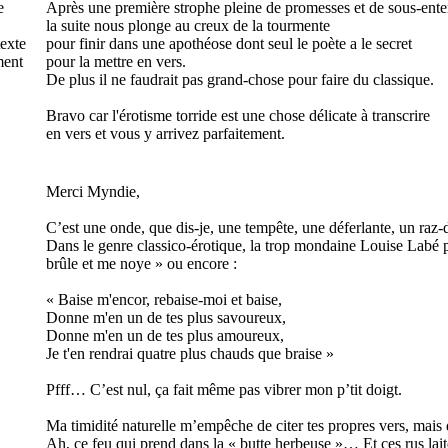
me
Après une première strophe pleine de promesses et de sous-ent
la suite nous plonge au creux de la tourmente
texte
pour finir dans une apothéose dont seul le poète a le secret
ment
pour la mettre en vers.
De plus il ne faudrait pas grand-chose pour faire du classique.
Bravo car l'érotisme torride est une chose délicate à transcrire
en vers et vous y arrivez parfaitement.
Merci Myndie,
C’est une onde, que dis-je, une tempête, une déferlante, un raz-
Dans le genre classico-érotique, la trop mondaine Louise Labé peu
brûle et me noye » ou encore :
« Baise m'encor, rebaise-moi et baise,
Donne m'en un de tes plus savoureux,
Donne m'en un de tes plus amoureux,
Je t'en rendrai quatre plus chauds que braise »
Pfff… C’est nul, ça fait même pas vibrer mon p’tit doigt.
Ma timidité naturelle m’empêche de citer tes propres vers, mais 
Ah, ce feu qui prend dans la « butte herbeuse »… Et ces rus lai