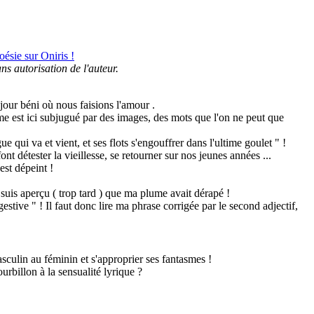
ésie sur Oniris !
ans autorisation de l'auteur.
n jour béni où nous faisions l'amour .
isme est ici subjugué par des images, des mots que l'on ne peut que
 qui va et vient, et ses flots s'engouffrer dans l'ultime goulet " !
nt détester la vieillesse, se retourner sur nos jeunes années ...
est dépeint !
e suis aperçu ( trop tard ) que ma plume avait dérapé !
ggestive " ! Il faut donc lire ma phrase corrigée par le second adjectif,
 masculin au féminin et s'approprier ses fantasmes !
urbillon à la sensualité lyrique ?