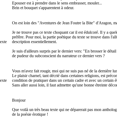
Epouser est à prendre dans le sens embrasser, mouler...
Brin et bouquet s'apparentent à odeur.
On est loin des "Aventures de Jean Foutre la Bite" d'Aragon, ma
Je ne trouve pas ce texte choquant car il est édulcoré. Il y a que
préfère. Pour moi, la partie poétique du texte se trouve dans l'al
texte
description essentiellement.
Je suis d'ailleurs surpris par le dernier vers: "En brosser le détail
de pudeur du subconscient du narrateur ce dernier vers ?
Vous m'avez fait rougir, moi qui ne suis pas né de la dernière lu
Le plaisir charnel, tant décrié dans certaines religions, est préc
texte
condition de pratiquer dans un certain cadre et avec un certain état
Sans aller aussi loin, il faut admettre qu'une bonne étreinte déc
Bonjour
Que voilà un très beau texte qui ne déparerait pas mon antholog
de la poésie érotique !