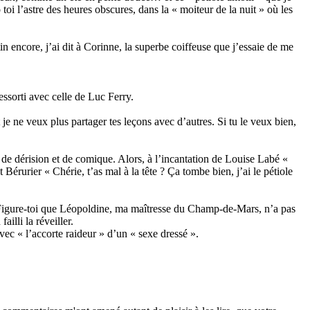
 toi l’astre des heures obscures, dans la « moiteur de la nuit » où les
 encore, j’ai dit à Corinne, la superbe coiffeuse que j’essaie de me
essorti avec celle de Luc Ferry.
 je ne veux plus partager tes leçons avec d’autres. Si tu le veux bien,
de dérision et de comique. Alors, à l’incantation de Louise Labé «
 Bérurier « Chérie, t’as mal à la tête ? Ça tombe bien, j’ai le pétiole
s. Figure-toi que Léopoldine, ma maîtresse du Champ-de-Mars, n’a pas
illi la réveiller.
avec « l’accorte raideur » d’un « sexe dressé ».