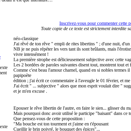
Inscrivez-vous pour commenter cette po
Toute copie de ce texte est strictement interdite s
néo-classique
J'ai rêvé de ton rêve " empli de rites libertins " ; d'une nuit, d'u
NB je ne puis répéter les vers tant ils sont brûlants, mais l'érot
vivre intensément !
e
La première strophe est délicieusement subjective avec cette vague
Les 2 bordées de paroles suivantes disent tout, montrent tout et fo
texte
Comme c'est beau l'amour charnel, quand en si nobles termes il 
ment
papipoète
édition ; j'ai écrit ce commentaire à l'aveugle le 01 février, et m
J'ai écrit " ... subjective " alors que mon esprit voulait dire " su
et je m'en excuse .
Epouser le rêve libertin de l'autre, en faire le sien... glisser du
Mais pourquoi donc avoir utilisé le participe "baisant" dans ce to
Que pensez-vous de cette proposition :
"Ma bouche est ton tourment et j'aime en t'épousant
texte
Cueillir le brin poivré, le bouquet des épices"...