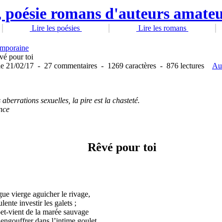
Lire les poésies
Lire les romans
emporaine
vé pour toi
le 21/02/17
-
27 commentaires
-
1269 caractères
-
876 lectures
Au
 aberrations sexuelles, la pire est la chasteté.
nce
Rêvé pour toi
gue vierge aguicher le rivage,
lente investir les galets ;
a-et-vient de la marée sauvage
s’engouffrer dans l’intime goulet.