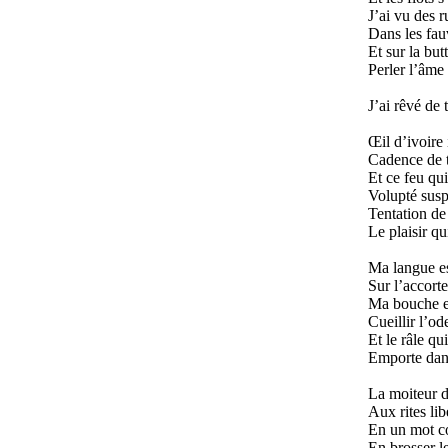
J’ai vu des 
Dans les fau
Et sur la but
Perler l’âme
J’ai rêvé de
Œil d’ivoire 
Cadence de t
Et ce feu q
Volupté susp
Tentation de
Le plaisir q
Ma langue es
Sur l’accorte
Ma bouche es
Cueillir l’od
Et le râle qu
Emporte dans
La moiteur d
Aux rites lib
En un mot co
En brosser le