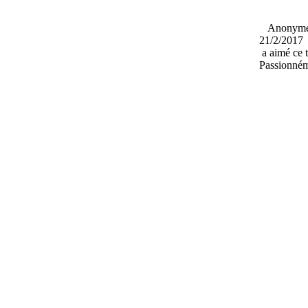
Anony
21/2/2017
a aimé ce 
Passionném