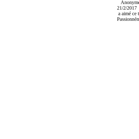
Anony
21/2/2017
a aimé ce 
Passionné