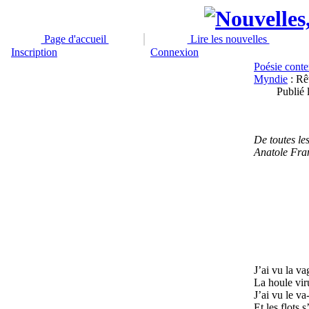
Page d'accueil
Lire les nouvelles
Inscription
Connexion
Poésie cont
Myndie
: Rê
Publié
De toutes les
Anatole Fra
J’ai vu la va
La houle viru
J’ai vu le v
Et les flots 