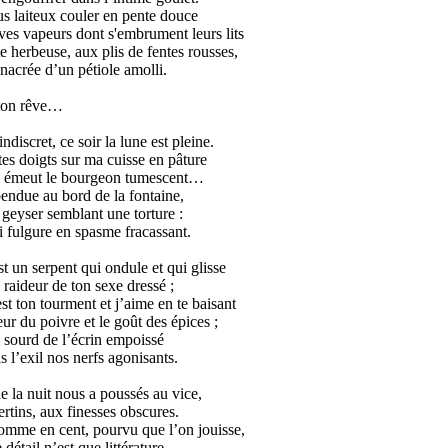
rus laiteux couler en pente douce
ves vapeurs dont s'embrument leurs lits
te herbeuse, aux plis de fentes rousses,
 nacrée d’un pétiole amolli.
 ton rêve…
indiscret, ce soir la lune est pleine.
es doigts sur ma cuisse en pâture
ui émeut le bourgeon tumescent…
endue au bord de la fontaine,
 geyser semblant une torture :
ui fulgure en spasme fracassant.
t un serpent qui ondule et qui glisse
 raideur de ton sexe dressé ;
t ton tourment et j’aime en te baisant
eur du poivre et le goût des épices ;
i sourd de l’écrin empoissé
 l’exil nos nerfs agonisants.
e la nuit nous a poussés au vice,
ertins, aux finesses obscures.
mme en cent, pourvu que l’on jouisse,
 détail n’est que littérature…