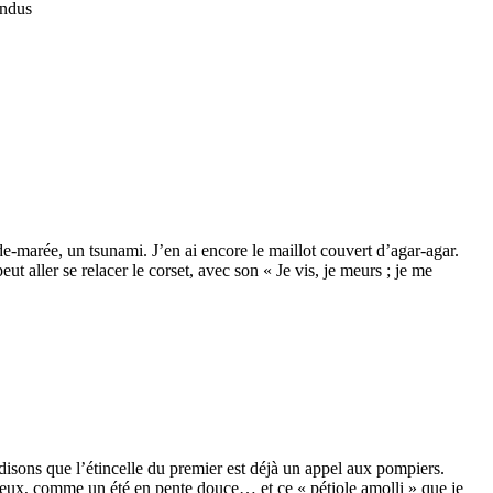
endus
de-marée, un tsunami. J’en ai encore le maillot couvert d’agar-agar.
t aller se relacer le corset, avec son « Je vis, je meurs ; je me
disons que l’étincelle du premier est déjà un appel aux pompiers.
teux, comme un été en pente douce… et ce « pétiole amolli » que je