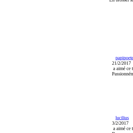
papipoet
21/2/2017
a aimé ce 
Passionné
lucilius
3/2/2017
a aimé ce 