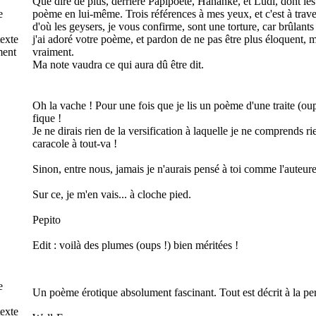
Que dire de plus, derrière Papipoète, Hananke, et Ludi, dont les
me
poème en lui-même. Trois références à mes yeux, et c'est à traver
d'où les geysers, je vous confirme, sont une torture, car brûlants
texte
j'ai adoré votre poème, et pardon de ne pas être plus éloquent, 
ment
vraiment.
Ma note vaudra ce qui aura dû être dit.
Oh la vache ! Pour une fois que je lis un poème d'une traite (oups
fique !
Je ne dirais rien de la versification à laquelle je ne comprends r
caracole à tout-va !
Sinon, entre nous, jamais je n'aurais pensé à toi comme l'auteur
Sur ce, je m'en vais... à cloche pied.
Pepito
Edit : voilà des plumes (oups !) bien méritées !
me
Un poème érotique absolument fascinant. Tout est décrit à la perf
texte