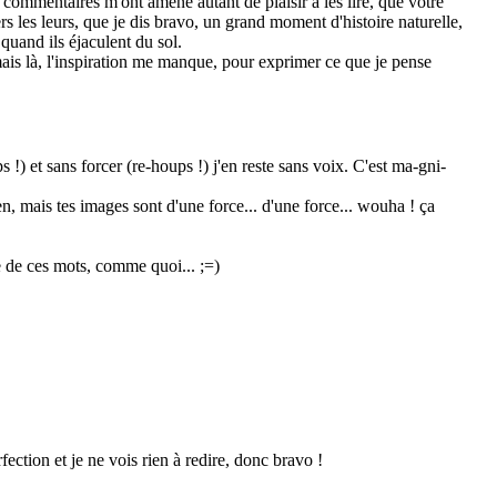
 commentaires m'ont amené autant de plaisir à les lire, que votre
s les leurs, que je dis bravo, un grand moment d'histoire naturelle,
 quand ils éjaculent du sol.
mais là, l'inspiration me manque, pour exprimer ce que je pense
 !) et sans forcer (re-houps !) j'en reste sans voix. C'est ma-gni-
ien, mais tes images sont d'une force... d'une force... wouha ! ça
e de ces mots, comme quoi... ;=)
ection et je ne vois rien à redire, donc bravo !