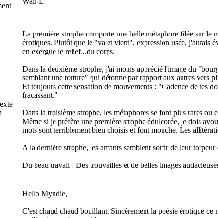
Wall-E
ment
La première strophe comporte une belle métaphore filée sur le 
érotiques. Plutôt que le "va et vient", expression usée, j'aurais é
en exergue le relief...du corps.
Dans la deuxième strophe, j'ai moins apprécié l'image du "bou
semblant une torture" qui détonne par rapport aux autres vers pl
Et toujours cette sensation de mouvements : "Cadence de tes doi
fracassant."
texte
↑
Dans la troisième strophe, les métaphores se font plus rares ou en 
Même si je préfère une première strophe édulcorée, je dois avouer
mots sont terriblement bien choisis et font mouche. Les allitérati
A la dernière strophe, les amants semblent sortir de leur torpeur e
Du beau travail ! Des trouvailles et de belles images audacieuses
Hello Myndie,
C'est chaud chaud bouillant. Sincèrement la poésie érotique ce n'