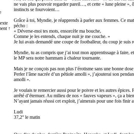
ne vais plus pouvoir regarder pareil…, et cette « lune pleine », ô
instincts se fourvoient…
me
Grâce à toi, Myndie, je réapprends à parler aux femmes. Ce matin
texte
pécho :
ent ↑
« Déverse-moi tes mots, ensorcèle ma bouche,
Comme je les entends, chaque nuit je me couche. »
Je lui avais demandé une coupe de footballeur, du coup je suis r
Myndie, tu as compris que j’ai tout mon apprentissage à faire, et
le MP sera notre hammam à chaleur tournante.
Mais je ne conçois pas non plus l’érotisme sans une bonne dose 
Perler l’âme nacrée d’un pétiole amolli », j’ajouterai son pendant
amolli ».
Je voulais te remercier aussi pour le poivre et les autres épice
arrêté d’éternuer. Au milieu de nos « fauves vapeurs », ça a bien fa
N’ayant jamais réussi cet exploit, j’aimerais pour une fois finir 
Ludi
37,2° le matin