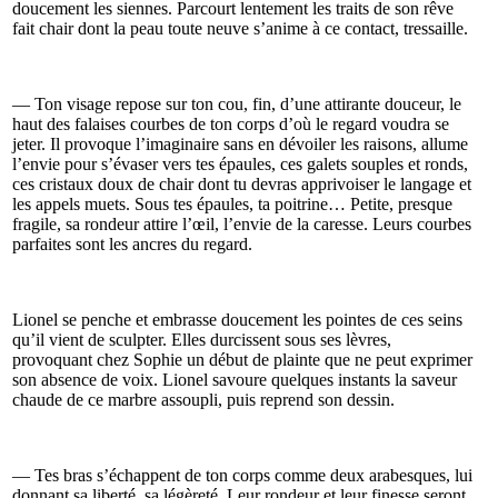
doucement les siennes. Parcourt lentement les traits de son rêve
fait chair dont la peau toute neuve s’anime à ce contact, tressaille.
— Ton visage repose sur ton cou, fin, d’une attirante douceur, le
haut des falaises courbes de ton corps d’où le regard voudra se
jeter. Il provoque l’imaginaire sans en dévoiler les raisons, allume
l’envie pour s’évaser vers tes épaules, ces galets souples et ronds,
ces cristaux doux de chair dont tu devras apprivoiser le langage et
les appels muets. Sous tes épaules, ta poitrine… Petite, presque
fragile, sa rondeur attire l’œil, l’envie de la caresse. Leurs courbes
parfaites sont les ancres du regard.
Lionel se penche et embrasse doucement les pointes de ces seins
qu’il vient de sculpter. Elles durcissent sous ses lèvres,
provoquant chez Sophie un début de plainte que ne peut exprimer
son absence de voix. Lionel savoure quelques instants la saveur
chaude de ce marbre assoupli, puis reprend son dessin.
— Tes bras s’échappent de ton corps comme deux arabesques, lui
donnant sa liberté, sa légèreté. Leur rondeur et leur finesse seront