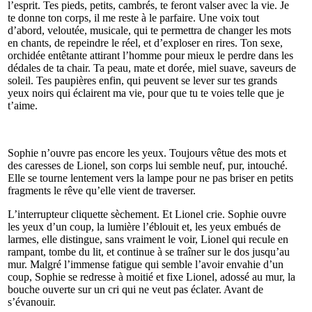
l’esprit. Tes pieds, petits, cambrés, te feront valser avec la vie. Je
te donne ton corps, il me reste à le parfaire. Une voix tout
d’abord, veloutée, musicale, qui te permettra de changer les mots
en chants, de repeindre le réel, et d’exploser en rires. Ton sexe,
orchidée entêtante attirant l’homme pour mieux le perdre dans les
dédales de ta chair. Ta peau, mate et dorée, miel suave, saveurs de
soleil. Tes paupières enfin, qui peuvent se lever sur tes grands
yeux noirs qui éclairent ma vie, pour que tu te voies telle que je
t’aime.
Sophie n’ouvre pas encore les yeux. Toujours vêtue des mots et
des caresses de Lionel, son corps lui semble neuf, pur, intouché.
Elle se tourne lentement vers la lampe pour ne pas briser en petits
fragments le rêve qu’elle vient de traverser.
L’interrupteur cliquette sèchement. Et Lionel crie. Sophie ouvre
les yeux d’un coup, la lumière l’éblouit et, les yeux embués de
larmes, elle distingue, sans vraiment le voir, Lionel qui recule en
rampant, tombe du lit, et continue à se traîner sur le dos jusqu’au
mur. Malgré l’immense fatigue qui semble l’avoir envahie d’un
coup, Sophie se redresse à moitié et fixe Lionel, adossé au mur, la
bouche ouverte sur un cri qui ne veut pas éclater. Avant de
s’évanouir.