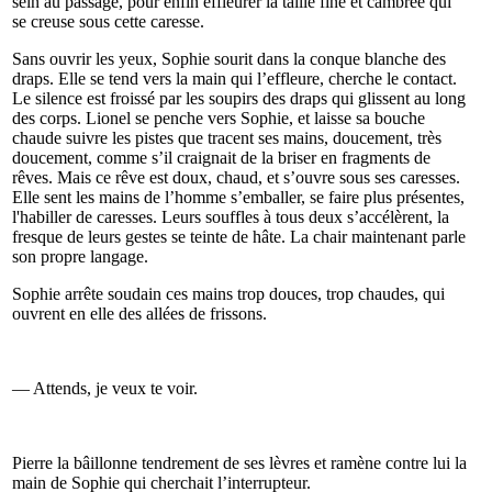
sein au passage, pour enfin effleurer la taille fine et cambrée qui
se creuse sous cette caresse.
Sans ouvrir les yeux, Sophie sourit dans la conque blanche des
draps. Elle se tend vers la main qui l’effleure, cherche le contact.
Le silence est froissé par les soupirs des draps qui glissent au long
des corps. Lionel se penche vers Sophie, et laisse sa bouche
chaude suivre les pistes que tracent ses mains, doucement, très
doucement, comme s’il craignait de la briser en fragments de
rêves. Mais ce rêve est doux, chaud, et s’ouvre sous ses caresses.
Elle sent les mains de l’homme s’emballer, se faire plus présentes,
l'habiller de caresses. Leurs souffles à tous deux s’accélèrent, la
fresque de leurs gestes se teinte de hâte. La chair maintenant parle
son propre langage.
Sophie arrête soudain ces mains trop douces, trop chaudes, qui
ouvrent en elle des allées de frissons.
— Attends, je veux te voir.
Pierre la bâillonne tendrement de ses lèvres et ramène contre lui la
main de Sophie qui cherchait l’interrupteur.