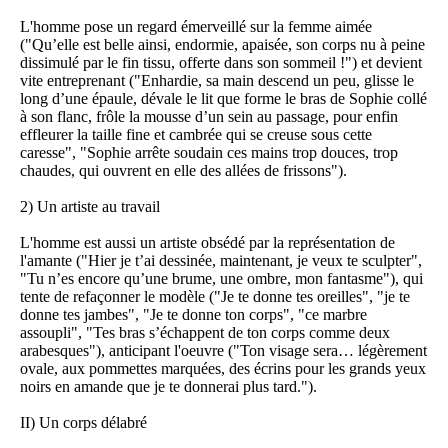
L'homme pose un regard émerveillé sur la femme aimée
("Qu’elle est belle ainsi, endormie, apaisée, son corps nu à peine
dissimulé par le fin tissu, offerte dans son sommeil !") et devient
vite entreprenant ("Enhardie, sa main descend un peu, glisse le
long d’une épaule, dévale le lit que forme le bras de Sophie collé
à son flanc, frôle la mousse d’un sein au passage, pour enfin
effleurer la taille fine et cambrée qui se creuse sous cette
caresse", "Sophie arrête soudain ces mains trop douces, trop
chaudes, qui ouvrent en elle des allées de frissons").
2) Un artiste au travail
L'homme est aussi un artiste obsédé par la représentation de
l'amante ("Hier je t’ai dessinée, maintenant, je veux te sculpter",
"Tu n’es encore qu’une brume, une ombre, mon fantasme"), qui
tente de refaçonner le modèle ("Je te donne tes oreilles", "je te
donne tes jambes", "Je te donne ton corps", "ce marbre
assoupli", "Tes bras s’échappent de ton corps comme deux
arabesques"), anticipant l'oeuvre ("Ton visage sera… légèrement
ovale, aux pommettes marquées, des écrins pour les grands yeux
noirs en amande que je te donnerai plus tard.").
II) Un corps délabré