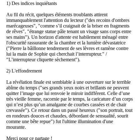
1) Des indices inquiétants
Au fil du récit, quelques éléments troublants attirent
immanquablement l'attention du lecteur ("des recoins d'ombres
marécageuses", "comme s’il craignait de la briser en fragments
de rêves", "étrange statue pâle tenant un visage sans corps entre
ses mains"). Un horizon d'attente est habilement ménagé entre
l'obscurité rassurante de la chambre et la lumière dévastatrice
("Pierre la bâillonne tendrement de ses lèvres et ramène contre
lui la main de Sophie qui cherchait l’interrupteur." /
"L’interrupteur cliquette sèchement").
2) L'effondrement
La révélation finale est semblable à une ouverture sur le terrible
abîme du temps ("ses grands yeux noirs et brillants ne peuvent
quitter l’image que lui renvoie le miroir indifférent. Celle d’une
très vieille femme, racornie par le temps, la caricature d’un corps
qui n’est plus qu’un amalgame de courbes cassées et de chair
crevassée"). Ce retour dans un passé heureux ("son portrait, tout
en rondeurs douces et chaudes, débordant de sensualité, sourit
comme une bête repue") fut l'ultime illumination d'une
mourante.
Merci pour ce partage !