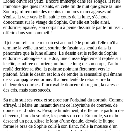
Lionel ouvre les yeux. Encore immergé dans ses songes, il reste
immobile quelques instants, en cette fin de nuit que glace la lune.
Son regard remonte des recoins d'ombres marécageuses où
s'enlise la vue vers le lit, suit le cours de la lune, s’échoue
doucement sur le visage de Sophie. Qu’elle est belle ainsi,
endormie, apaisée, son corps nu à peine dissimulé par le fin tissu,
offerte dans son sommeil !
Il jette un œil sur le mur où est accroché le portrait d'elle qu'il a
terminé la veille au soir, sourire de fusain suspendu dans la
pénombre que la lune allume. Le dessin est le reflet de Sophie
endormie : allongée sur le dos, une cuisse légèrement repliée sur
le côté, cambrée en arrière, un bras le long de son corps, l’autre
replié derrière sa tête, la poitrine pointant fièrement vers le
plafond. Mais le dessin est loin de rendre la sensualité qui émane
de sa compagne endormie. Il a bien tenté de retranscrire la
chaleur des courbes, l’incroyable douceur du regard, la caresse
des cris, mais sans succès.
Sa main suit ses yeux et se pose sur l’original du portrait. Comme
effrayé, il hésite un instant devant ce labyrinthe de courbes, de
douceur et d’odeurs. Presque timidement, il effleure le parfum des
cheveux, l’arc du sourire, les pentes du cou. Enhardie, sa main
descend un peu, glisse le long d’une épaule, dévale le lit que
forme le bras de Sophie collé à son flanc, frôle la mousse d’un