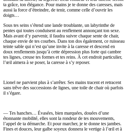
ta grâce, ton élégance. Pour mains je te donne des caresses, mais
aussi la force d’étreindre, de tenir, comme celle d’ouvrir les
doigts…
Sous tes seins s’étend une lande troublante, un labyrinthe de
pentes qui toutes conduisent au renflement annonçant ton sexe.
Mais avant d’y parvenir, il faudra suivre chaque sente de chair,
chaque envie de tes courbes. Dans ton dos également, ce ruisseau
teinte sable qui n’est qu’une invite à la caresse et descend en
doux renflements jusqu’à cette dépression plus forte qui cambre
tes lignes, creuse tes formes et tes reins. À cet endroit particulier,
l’œil aimera à se poser, la caresse à s’y reposer.
Lionel ne parvient plus à s’arrêter. Ses mains tracent et retracent
sans trêve des successions de lignes, une toile de chair où parfois
il s’égare.
— Tes hanches… Évasées, bien marquées, douées d’une
étonnante mobilité, elles sont la rondeur de tes mouvements,
l’appel de ta démarche. Et pour marcher, je te donne tes jambes.
Fines et douces, leur galbe soyeux donnera le vertige à l’œil et à