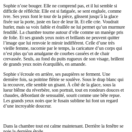
Sophie n’ose bouger. Elle ne comprend pas, et il lui semble si
difficile de réfléchir. Elle est si fatiguée, se sent engluée, comme
ivre. Ses yeux font le tour de la pièce, glissent jusqu’à la glace
fixée sur la porte, juste en face de leur lit. Et elle crie. Voudrait
hurler, mais sa voix faible et éraillée ne lui permet qu’un murmure
fendillé. La chambre tourne autour d’elle comme un manège pris
de folie. Et ses grands yeux noirs et brillants ne peuvent quitter
l’image que lui renvoie le miroir indifférent. Celle d’une très
vieille femme, racornie par le temps, la caricature d’un corps qui
n’est plus qu’un amalgame de courbes cassées et de chair
crevassée. Seuls, au fond du puits rugueux de son visage, brillent
de grands yeux noirs écarquillés, en amande.
Sophie s’écroule en arrière, ses paupières se ferment. Une
dernière fois, sa poitrine flétrie se soulève. Sous le drap blanc qui
la recouvre, elle semble un gisant. À côté de la glace, sous la
lueur blême du réverbère, son portrait, tout en rondeurs douces et
chaudes, débordant de sensualité, sourit comme une bête repue.
Les grands yeux noirs que le fusain sublime lui font un regard
d’une incroyable douceur.
Dans la chambre tout est calme maintenant. Derrière la fenêtre se
noie la dernière étoile.