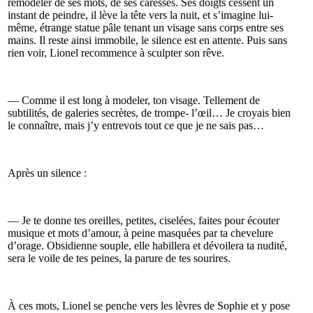
remodeler de ses mots, de ses caresses. Ses doigts cessent un
instant de peindre, il lève la tête vers la nuit, et s’imagine lui-
même, étrange statue pâle tenant un visage sans corps entre ses
mains. Il reste ainsi immobile, le silence est en attente. Puis sans
rien voir, Lionel recommence à sculpter son rêve.
— Comme il est long à modeler, ton visage. Tellement de
subtilités, de galeries secrètes, de trompe- l’œil… Je croyais bien
le connaître, mais j’y entrevois tout ce que je ne sais pas…
Après un silence :
— Je te donne tes oreilles, petites, ciselées, faites pour écouter
musique et mots d’amour, à peine masquées par ta chevelure
d’orage. Obsidienne souple, elle habillera et dévoilera ta nudité,
sera le voile de tes peines, la parure de tes sourires.
À ces mots, Lionel se penche vers les lèvres de Sophie et y pose